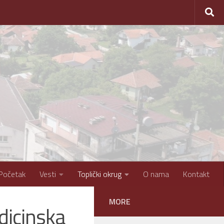
Početak
Vesti
Toplički okrug
O nama
Kontakt
MORE
edicinska