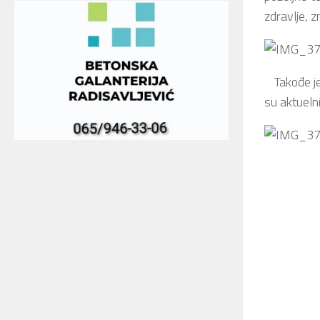
zdravlje, 
Takođe je 
su aktueln