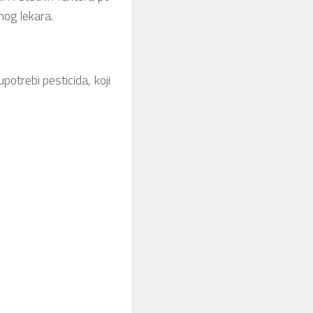
nog lekara.
otrebi pesticida, koji