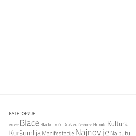
КАТЕГОРИЈЕ
Blace
Kultura
Blačke priče
Društvo
Hronika
Featured
Ankete
Najnovije
Kuršumlija
Na putu
Manifestacije