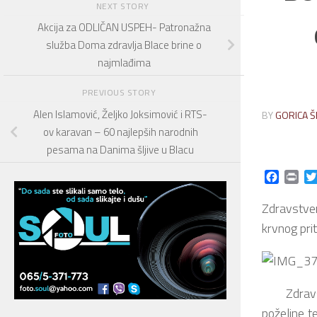
NEXT STORY
Akcija za ODLIČAN USPEH- Patronažna
služba Doma zdravlja Blace brine o
najmlađima
PREVIOUS STORY
Alen Islamović, Željko Joksimović i RTS-
BY
GORICA Š
ov karavan – 60 najlepših narodnih
pesama na Danima šljive u Blacu
Facebo
Prin
Zdravstven
krvnog prit
Zdravstve
poželjne t