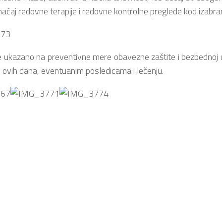
značaj redovne terapije i redovne kontrolne preglede kod izabra
ukazano na preventivne mere obavezne zaštite i bezbednoj up
i ovih dana, eventuanim posledicama i lečenju.