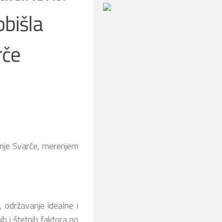
obišla
rče
onje Svarče, merenjem
 održavanje idealne i
h i štetnih faktora po