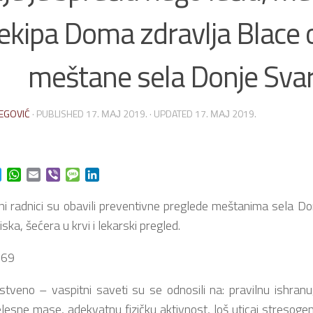
ekipa Doma zdravlja Blace 
meštane sela Donje Sva
EGOVIĆ
· PUBLISHED
17. МАЈ 2019.
· UPDATED
17. МАЈ 2019.
ok
t
Twitter
WhatsApp
Email
Viber
Message
LinkedIn
i radnici su obavili preventivne preglede meštanima sela D
iska, šećera u krvi i lekarski pregled.
no – vaspitni saveti su se odnosili na: pravilnu ishranu,
elesne mase, adekvatnu fizičku aktivnost, loš uticaj stresogeni