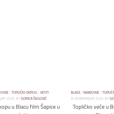
OVIJE
/
TOPLIČKI OKRUG
/
VESTI
BLACE
/
NAJNOVIJE
/
TOPLIČ
АР 2025.
BY
GORICA ŠEGOVIĆ
8. НОВЕМБАР 2025.
BY
GO
kopu u Blacu film Šapice u
Topličko veče u 