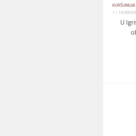
KURŠUMLIJA
11. НОВЕМБ
U Igr
o