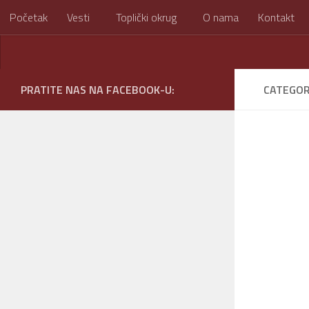
Početak
Vesti
Toplički okrug
O nama
Kontakt
Skip to content
PRATITE NAS NA FACEBOOK-U:
CATEGOR