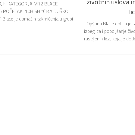
životnih uslova i
JIH KATEGORIJA M12 BLACE
li
5 POČETAK: 10H SH “ČIKA DUŠKO
Blace je domaćin takmičenja u grupi
Opština Blace dobila je s
izbeglica i poboljšanje ži
raseljenih lica, koja je dod