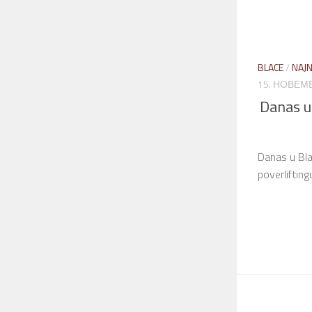
BLACE
/
NAJN
15. НОВЕМБ
Danas u
Danas u Bla
poverlifting