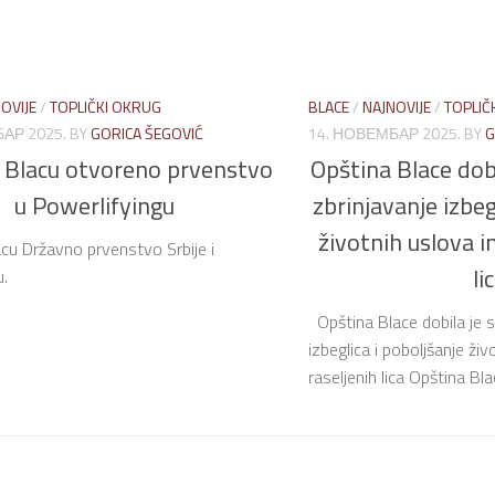
OVIJE
/
TOPLIČKI OKRUG
BLACE
/
NAJNOVIJE
/
TOPLIČ
АР 2025.
BY
GORICA ŠEGOVIĆ
14. НОВЕМБАР 2025.
BY
G
 Blacu otvoreno prvenstvo
Opština Blace dobi
u Powerlifyingu
zbrinjavanje izbeg
životnih uslova i
cu Državno prvenstvo Srbije i
li
u.
Opština Blace dobila je s
izbeglica i poboljšanje ži
raseljenih lica Opština Blac