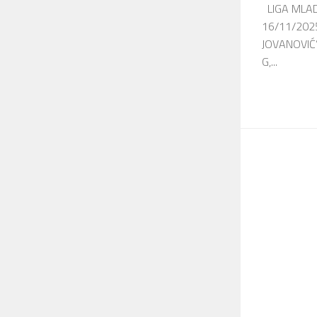
LIGA MLAD
16/11/202
JOVANOVIĆ” 
G,...