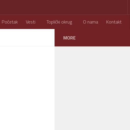
Početak
Vesti
Toplički okrug
O nama
Kontakt
MORE