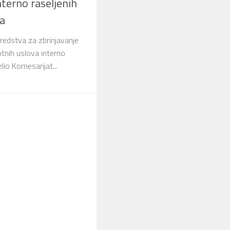
nterno raseljenih
ca
redstva za zbrinjavanje
votnih uslova interno
elio Komesarijat...