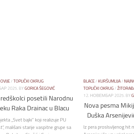
OVIJE
/
TOPLIČKI OKRUG
BLACE
/
KURŠUMLIJA
/
NAJN
АР 2025.
BY
GORICA ŠEGOVIĆ
TOPLIČKI OKRUG
/
ŽITORAĐ
12. НОВЕМБАР 2025.
BY
G
predškolci posetili Narodnu
Nova pesma Mikij
teku Raka Drainac u Blacu
Duška Arsenijević
jekta „Svet bajki“ koji realizuje PU
Iz pera proslsvljenog hit 
“, mališani starije vaspitne grupe sa