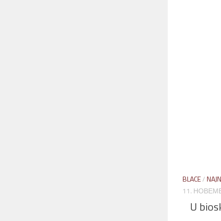
BLACE
/
NAJN
11. НОВЕМБ
U bios