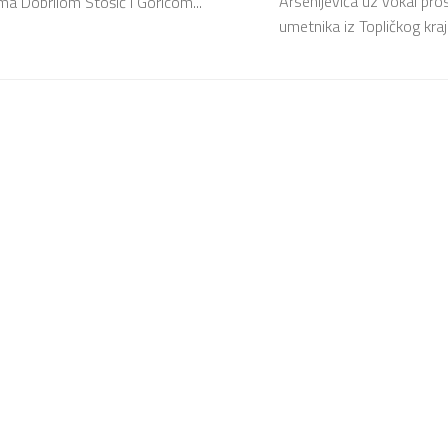
Arsenijevića uz vokal pro
ma Dobrilom Stošić i Goricom...
umetnika iz Topličkog kraj