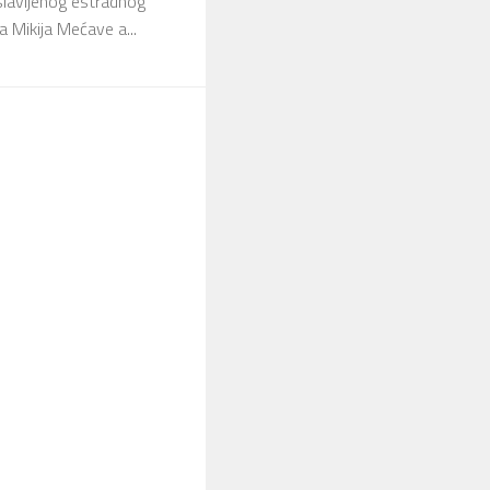
slavljenog estradnog
a Mikija Mećave a...