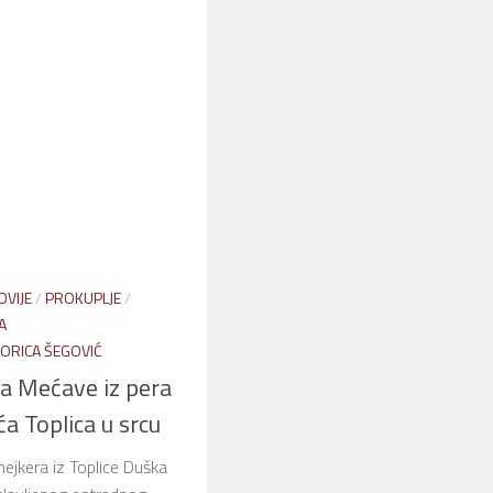
OVIJE
/
PROKUPLJE
/
A
ORICA ŠEGOVIĆ
a Mećave iz pera
a Toplica u srcu
mejkera iz Toplice Duška