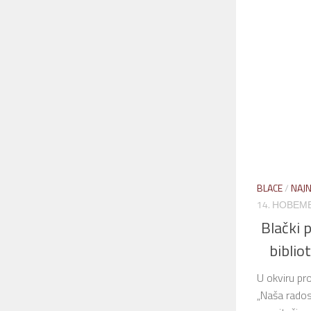
BLACE
/
NAJN
14. НОВЕМБ
Blački 
biblio
U okviru pro
„Naša radost