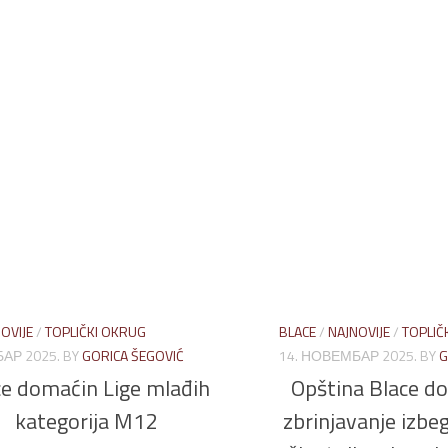
OVIJE
/
TOPLIČKI OKRUG
BLACE
/
NAJNOVIJE
/
TOPLIČ
АР 2025.
BY
GORICA ŠEGOVIĆ
14. НОВЕМБАР 2025.
BY
G
ce domaćin Lige mlađih
Opština Blace do
kategorija M12
zbrinjavanje izbeg