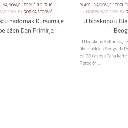
/
NAJNOVIJE
/
TOPLIČKI OKRUG
BLACE
/
NAJNOVIJE
/
TOPLIČ
АР 2025.
BY
GORICA ŠEGOVIĆ
11. НОВЕМБАР 2025.
BY
G
ištu nadomak Kuršumlije
U bioskopu u Bla
beležen Dan Primirja
Beog
U bioskopu Kulturnog cen
film Hajduk u Beogradu.P
od 20 časova.Cena karte 
Porodični...