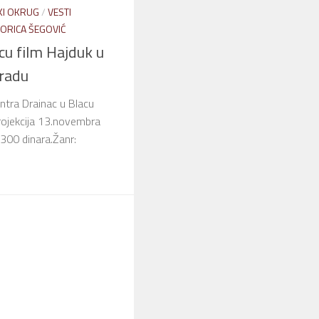
KI OKRUG
/
VESTI
ORICA ŠEGOVIĆ
cu film Hajduk u
radu
tra Drainac u Blacu
rojekcija 13.novembra
300 dinara.Žanr: