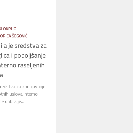
KI OKRUG
ORICA ŠEGOVIĆ
la je sredstva za
lica i poboljšanje
nterno raseljenih
ca
redstva za zbrinjavanje
votnih uslova interno
e dobila je...