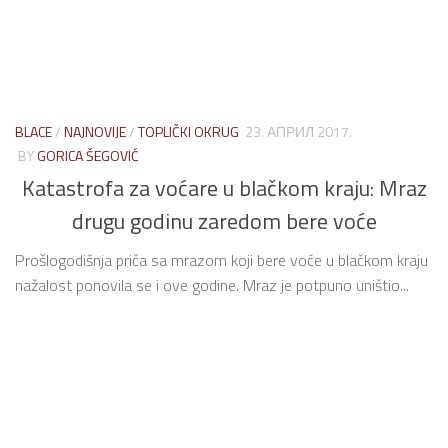
BLACE
/
NAJNOVIJE
/
TOPLIČKI OKRUG
23. АПРИЛ 2017.
BY
GORICA ŠEGOVIĆ
Katastrofa za voćare u blačkom kraju: Mraz
drugu godinu zaredom bere voće
Prošlogodišnja priča sa mrazom koji bere voće u blačkom kraju
nažalost ponovila se i ove godine. Mraz je potpuno uništio...