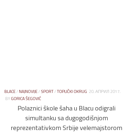
BLACE
/
NAJNOVIJE
/
SPORT
/
TOPLIČKI OKRUG
20. АПРИЛ 2017.
BY
GORICA ŠEGOVIĆ
Polaznici škole šaha u Blacu odigrali
simultanku sa dugogodišnjom
reprezentativkom Srbije velemajstorom