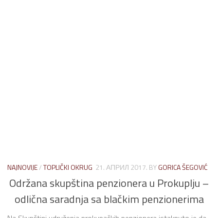
NAJNOVIJE
/
TOPLIČKI OKRUG
21. АПРИЛ 2017.
BY
GORICA ŠEGOVIĆ
Održana skupština penzionera u Prokuplju –
odlična saradnja sa blačkim penzionerima
Na Skupštini udruženja prokupačkih penzionera istaknuto je da