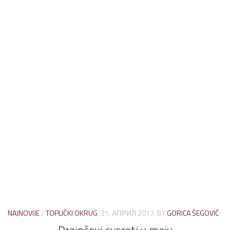
NAJNOVIJE
/
TOPLIČKI OKRUG
21. АПРИЛ 2017.
BY
GORICA ŠEGOVIĆ
Drainčevi susreti u maju