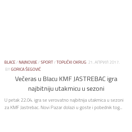
BLACE
/
NAJNOVIJE
/
SPORT
/
TOPLIČKI OKRUG
21. АПРИЛ 2017.
BY
GORICA ŠEGOVIĆ
Večeras u Blacu KMF JASTREBAC igra
najbitniju utakmicu u sezoni
U petak 22.04. igra se verovatno najbitnija utakmica u sezoni
za KMF Jastrebac. Novi Pazar dolazi u goste i pobednik tog...