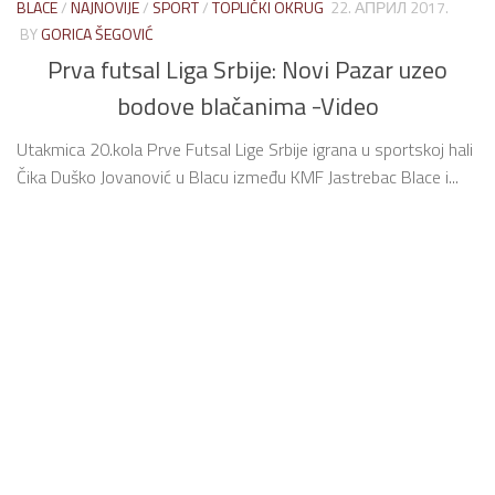
BLACE
/
NAJNOVIJE
/
SPORT
/
TOPLIČKI OKRUG
22. АПРИЛ 2017.
BY
GORICA ŠEGOVIĆ
Prva futsal Liga Srbije: Novi Pazar uzeo
bodove blačanima -Video
Utakmica 20.kola Prve Futsal Lige Srbije igrana u sportskoj hali
Čika Duško Jovanović u Blacu između KMF Jastrebac Blace i...