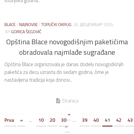
istorijska godina...
BLACE
/
NAJNOVIJE
/
TOPLIČKI OKRUG
26. ДЕЦЕМБАР 2025.
BY
GORICA ŠEGOVIĆ
Opština Blace novogodišnjim paketićima
obradovala najmlađe sugrađane
Opština Blace organizovala je danas dodelu novogodišnjih
paketića za decu uzrasta do sedam godina, čime je
nastavljena tradicija koja donosi...
Stranica
«
Prva
«
...
10
20
30
...
39
40
41
42
43
»