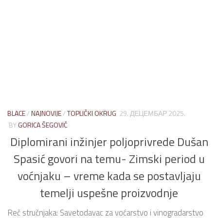
BLACE
/
NAJNOVIJE
/
TOPLIČKI OKRUG
29. ДЕЦЕМБАР 2025.
BY
GORICA ŠEGOVIĆ
Diplomirani inžinjer poljoprivrede Dušan
Spasić govori na temu- Zimski period u
voćnjaku – vreme kada se postavljaju
temelji uspešne proizvodnje
Reč stručnjaka: Savetodavac za voćarstvo i vinogradarstvo