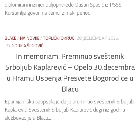
diplomirani inžinjer poljoprivrede Dušan Spasić iz PSSS
Kuršumlija govori na temu: Zimski period...
BLACE
/
NAJNOVIJE
/
TOPLIČKI OKRUG
28. ДЕЦЕМБАР 2025.
BY
GORICA ŠEGOVIĆ
In memoriam: Preminuo sveštenik
Srboljub Kaplarević – Opelo 30.decembra
u Hramu Uspenja Presvete Bogorodice u
Blacu
Eparhija niška saopštila je da je preminuo sveštenik Srboljub
Kaplarević. Sveštenik Srboljub Kaplarević dugi niz godina
službovao je u Blacu...