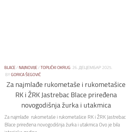
BLACE
/
NAJNOVIJE
/
TOPLIČKI OKRUG
26. ДЕЦЕМБАР 2025.
BY
GORICA ŠEGOVIĆ
Za najmlađe rukometaše i rukometašice
RK i ŽRK Jastrebac Blace priređena
novogodišnja žurka i utakmica
Za najmlađe rukometaše i rukometašice RK i ŽRK Jastrebac
Blace priređena novogodišnja žurka i utakmica Ovo je bila