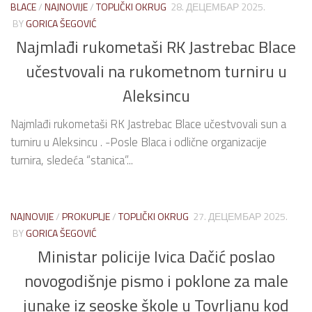
BLACE
/
NAJNOVIJE
/
TOPLIČKI OKRUG
28. ДЕЦЕМБАР 2025.
BY
GORICA ŠEGOVIĆ
Najmlađi rukometaši RK Jastrebac Blace
učestvovali na rukometnom turniru u
Aleksincu
Najmlađi rukometaši RK Jastrebac Blace učestvovali sun a
turniru u Aleksincu . -Posle Blaca i odlične organizacije
turnira, sledeća “stanica”...
NAJNOVIJE
/
PROKUPLJE
/
TOPLIČKI OKRUG
27. ДЕЦЕМБАР 2025.
BY
GORICA ŠEGOVIĆ
Ministar policije Ivica Dačić poslao
novogodišnje pismo i poklone za male
junake iz seoske škole u Tovrljanu kod