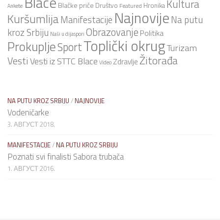
Blace
Kultura
Blačke priče
Društvo
Hronika
Featured
Ankete
Najnovije
Kuršumlija
Na putu
Manifestacije
Obrazovanje
kroz Srbiju
Politika
Naši u dijaspori
Toplički okrug
Prokuplje
Sport
Turizam
Žitorađa
Vesti
Vesti iz STTC Blace
Zdravlje
Video
NA PUTU KROZ SRBIJU
/
NAJNOVIJE
Vodeničarke
3. АВГУСТ 2018.
MANIFESTACIJE
/
NA PUTU KROZ SRBIJU
Poznati svi finalisti Sabora trubača
1. АВГУСТ 2016.