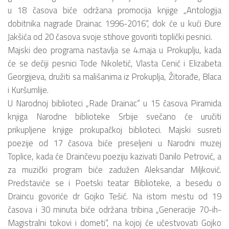
u 18 časova biće održana promocija knjige „Antologija
dobitnika nagrade Drainac 1996-2016“, dok će u kući Đure
Jakšića od 20 časova svoje stihove govoriti toplički pesnici.
Majski deo programa nastavlja se 4.maja u Prokuplju, kada
će se dečiji pesnici Tode Nikoletić, Vlasta Cenić i Elizabeta
Georgijeva, družiti sa mališanima iz Prokuplja, Žitorađe, Blaca
i Kuršumlije.
U Narodnoj biblioteci „Rade Drainac“ u 15 časova Piramida
knjiga Narodne biblioteke Srbije svečano će uručiti
prikupljene knjige prokupačkoj biblioteci. Majski susreti
poezije od 17 časova biće preseljeni u Narodni muzej
Toplice, kada će Drainčevu poeziju kazivati Danilo Petrović, a
za muzički program biće zadužen Aleksandar Miljković.
Predstaviće se i Poetski teatar Biblioteke, a besedu o
Draincu govoriće dr Gojko Tešić. Na istom mestu od 19
časova i 30 minuta biće održana tribina „Generacije 70-ih-
Magistralni tokovi i dometi“, na kojoj će učestvovati Gojko