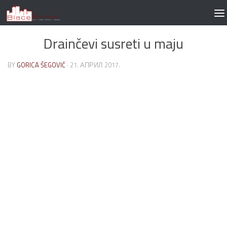
Skip to content
Drainčevi susreti u maju
BY
GORICA ŠEGOVIĆ
·
21. АПРИЛ 2017.