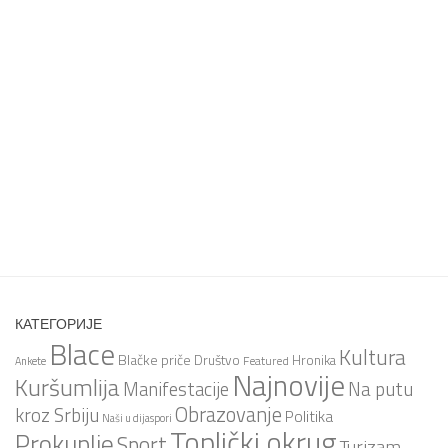
КАТЕГОРИЈЕ
Blace
Kultura
Blačke priče
Društvo
Hronika
Featured
Ankete
Najnovije
Kuršumlija
Na putu
Manifestacije
Obrazovanje
kroz Srbiju
Politika
Naši u dijaspori
Toplički okrug
Prokuplje
Sport
Turizam