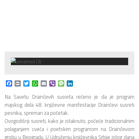
Facebook
Print
Twitter
WhatsApp
Email
Viber
Message
LinkedIn
Na Savetu Drainčevih susreta rečeno je da je program
majskog dela 48. književne manifestacije Drainčevi susreti
pesnika, spreman za početak.
Ovogodišnji susreti, kako je istaknuto, počeće tradicionalnim
polaganjem cveća i poetskim programom na Drainčevom
grobu u Beogradu. U Udruženju književnika Srbije istog dana