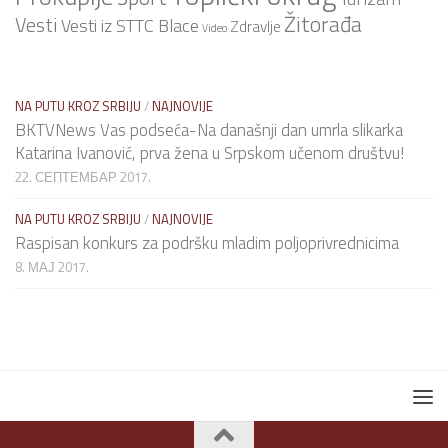
Žitorađa
Vesti
Vesti iz STTC Blace
Zdravlje
Video
NA PUTU KROZ SRBIJU
/
NAJNOVIJE
BKTVNews Vas podseća-Na današnji dan umrla slikarka
Katarina Ivanović, prva žena u Srpskom učenom društvu!
22. СЕПТЕМБАР 2017.
NA PUTU KROZ SRBIJU
/
NAJNOVIJE
Raspisan konkurs za podršku mladim poljoprivrednicima
8. МАЈ 2017.