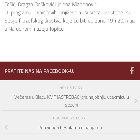
Tešić, Dragan Bošković i Jelena Mladenović.
U programu Drainčevih književnih susreta uvrštene su i
Sesije filozofskog društva, koje će biti održane 19. i 20. maja
u Narodnom muzeju Toplice.
PRATITE NAS NA FACEBOOK-U:
NEXT STORY
Večeras u Blacu KMF JASTREBAC igra najbitniju utakmicu u
sezoni
PREVIOUS STORY
Penzioneri besplatno u banjama