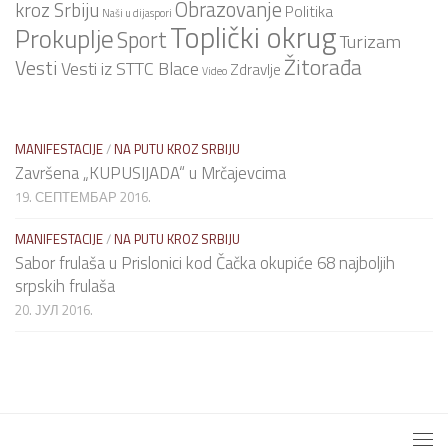
Obrazovanje
kroz Srbiju
Politika
Naši u dijaspori
Toplički okrug
Prokuplje
Sport
Turizam
Žitorađa
Vesti
Vesti iz STTC Blace
Zdravlje
Video
MANIFESTACIJE
/
NA PUTU KROZ SRBIJU
Završena „KUPUSIJADA“ u Mrčajevcima
19. СЕПТЕМБАР 2016.
MANIFESTACIJE
/
NA PUTU KROZ SRBIJU
Sabor frulaša u Prislonici kod Čačka okupiće 68 najboljih
srpskih frulaša
20. ЈУЛ 2016.