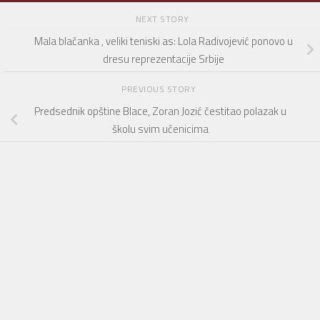
NEXT STORY
Mala blačanka , veliki teniski as: Lola Radivojević ponovo u
dresu reprezentacije Srbije
PREVIOUS STORY
Predsednik opštine Blace, Zoran Jozić čestitao polazak u
školu svim učenicima