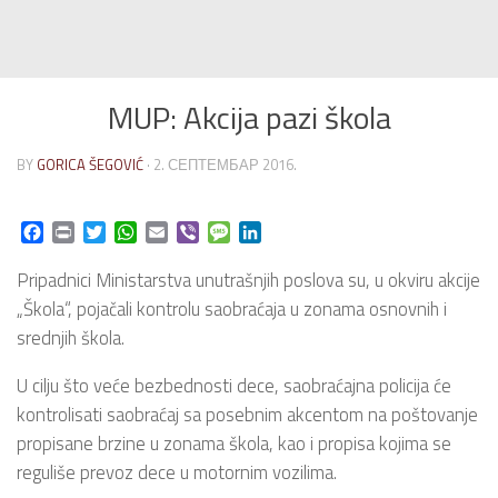
MUP: Akcija pazi škola
BY
GORICA ŠEGOVIĆ
·
2. СЕПТЕМБАР 2016.
Facebook
Print
Twitter
WhatsApp
Email
Viber
Message
LinkedIn
Pripadnici Ministarstva unutrašnjih poslova su, u okviru akcije
„Škola“, pojačali kontrolu saobraćaja u zonama osnovnih i
srednjih škola.
U cilju što veće bezbednosti dece, saobraćajna policija će
kontrolisati saobraćaj sa posebnim akcentom na poštovanje
propisane brzine u zonama škola, kao i propisa kojima se
reguliše prevoz dece u motornim vozilima.