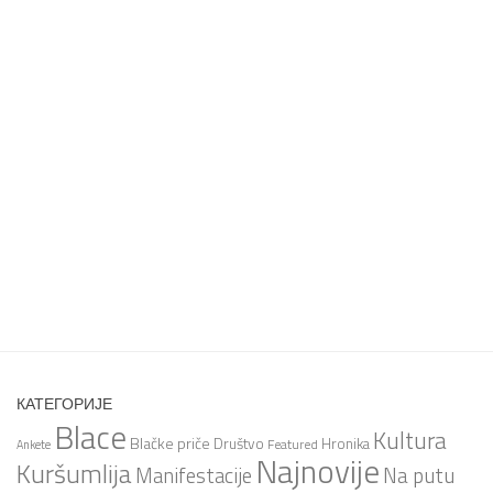
КАТЕГОРИЈЕ
Blace
Kultura
Blačke priče
Društvo
Hronika
Featured
Ankete
Najnovije
Kuršumlija
Na putu
Manifestacije