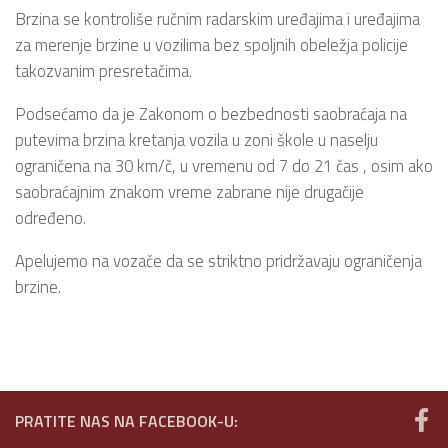
Brzina se kontroliše ručnim radarskim uređajima i uređajima
za merenje brzine u vozilima bez spoljnih obeležja policije
takozvanim presretačima.
Podsećamo da je Zakonom o bezbednosti saobraćaja na
putevima brzina kretanja vozila u zoni škole u naselju
ograničena na 30 km/č, u vremenu od 7 do 21 čas , osim ako
saobraćajnim znakom vreme zabrane nije drugačije
određeno.
Apelujemo na vozače da se striktno pridržavaju ograničenja
brzine.
PRATITE NAS NA FACEBOOK-U: