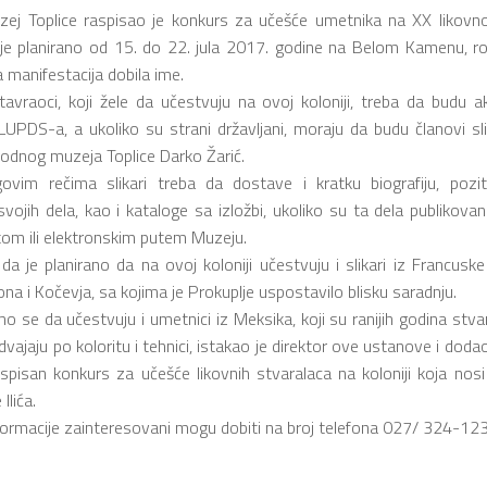
ej Toplice raspisao je konkurs za učešće umetnika na XX likovnoj ko
 je planirano od 15. do 22. jula 2017. godine na Belom Kamenu, 
 manifestacija dobila ime.
tavraoci, koji žele da učestvuju na ovoj koloniji, treba da budu ak
UPDS-a, a ukoliko su strani državljani, moraju da budu članovi sli
rodnog muzeja Toplice Darko Žarić.
vim rečima slikari treba da dostave i kratku biografiju, pozitiv
 svojih dela, kao i kataloge sa izložbi, ukoliko su ta dela publiko
tom ili elektronskim putem Muzeju.
e da je planirano da na ovoj koloniji učestvuju i slikari iz Francusk
na i Kočevja, sa kojima je Prokuplje uspostavilo blisku saradnju.
 se da učestvuju i umetnici iz Meksika, koji su ranijih godina stvarali
dvajaju po koloritu i tehnici, istakao je direktor ove ustanove i dodao
spisan konkurs za učešće likovnih stvaralaca na koloniji koja no
Ilića.
ormacije zainteresovani mogu dobiti na broj telefona 027/ 324-12