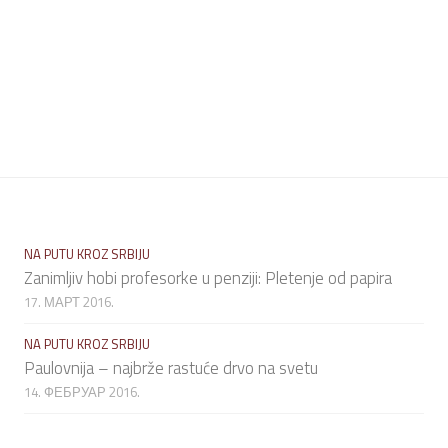
NA PUTU KROZ SRBIJU
Zanimljiv hobi profesorke u penziji: Pletenje od papira
17. МАРТ 2016.
NA PUTU KROZ SRBIJU
Paulovnija – najbrže rastuće drvo na svetu
14. ФЕБРУАР 2016.