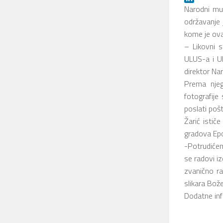
LinkedIn
Narodni muz
održavanje
kome je ova
– Likovni s
ULUS-a i UL
direktor Na
Prema njego
fotografije
poslati poš
Žarić istič
gradova Epo
-Potrudićemo
se radovi iz
zvanično ra
slikara Bože 
Dodatne inf