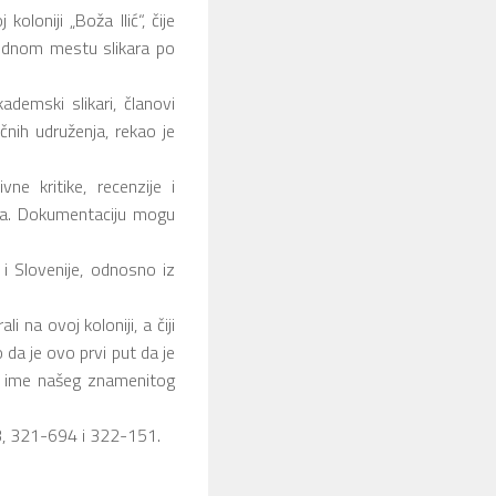
loniji „Boža Ilić“, čije
rodnom mestu slikara po
ademski slikari, članovi
čnih udruženja, rekao je
ne kritike, recenzije i
vana. Dokumentaciju mogu
e i Slovenije, odnosno iz
 na ovoj koloniji, a čiji
 da je ovo prvi put da je
si ime našeg znamenitog
3, 321-694 i 322-151.