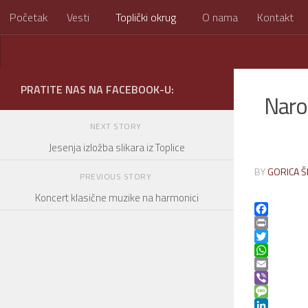
Početak
Vesti
Toplički okrug
O nama
Kontakt
Skip to content
PRATITE NAS NA FACEBOOK-U:
Naro
NEXT STORY
Jesenja izložba slikara iz Toplice
BY
GORICA Š
PREVIOUS STORY
Koncert klasične muzike na harmonici
Facebook
Print
Twitter
WhatsApp
Email
Viber
Message