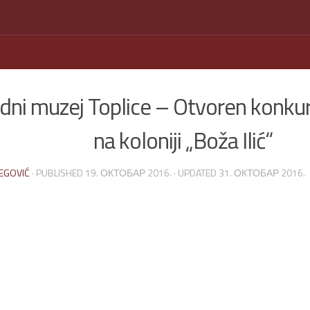
dni muzej Toplice – Otvoren konkur
na koloniji „Boža Ilić“
EGOVIĆ
· PUBLISHED
19. ОКТОБАР 2016.
· UPDATED
31. ОКТОБАР 2016.