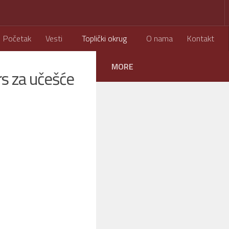
Početak
Vesti
Toplički okrug
O nama
Kontakt
MORE
s za učešće