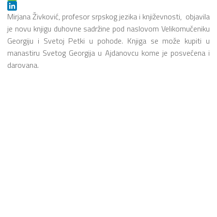
Message
LinkedIn
Mirjana Živković, profesor srpskog jezika i književnosti, objavila
je novu knjigu duhovne sadržine pod naslovom Velikomučeniku
Georgiju i Svetoj Petki u pohode. Knjiga se može kupiti u
manastiru Svetog Georgija u Ajdanovcu kome je posvećena i
darovana.