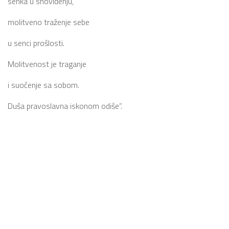
senka u snoviđenju,
molitveno traženje sebe
u senci prošlosti.
Molitvenost je traganje
i suočenje sa sobom.
Duša pravoslavna iskonom odiše”.