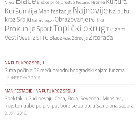
Blace
Kultura
Blačke priče
Društvo
Hronika
Featured
Ankete
Najnovije
Kuršumlija
Na putu
Manifestacije
Obrazovanje
kroz Srbiju
Politika
Naši u dijaspori
Toplički okrug
Prokuplje
Sport
Turizam
Žitorađa
Vesti
Vesti iz STTC Blace
Zdravlje
Video
NA PUTU KROZ SRBIJU
Sutra počinje 38.međunarodni beogradski sajam turizma
17. ФЕБРУАР 2016.
MANIFESTACIJE
/
NA PUTU KROZ SRBIJU
Spektakl u Guči pevaju :Ceca, Bora, Severina i Miroslav ,
majstori trube po prvi put bore se za titulu Šampiona sabora
2. ЈУН 2016.