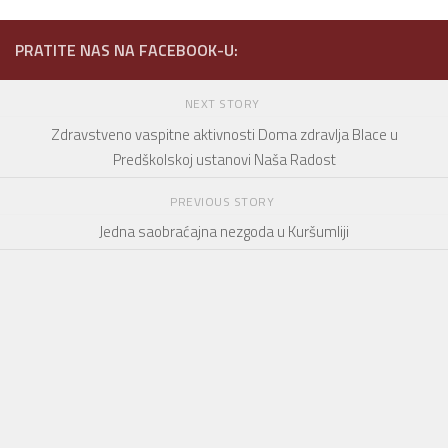
PRATITE NAS NA FACEBOOK-U:
NEXT STORY
Zdravstveno vaspitne aktivnosti Doma zdravlja Blace u
Predškolskoj ustanovi Naša Radost
PREVIOUS STORY
Jedna saobraćajna nezgoda u Kuršumliji