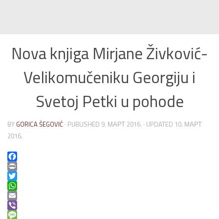
Nova knjiga Mirjane Živković-
Velikomučeniku Georgiju i
Svetoj Petki u pohode
BY
GORICA ŠEGOVIĆ
· PUBLISHED
9. МАРТ 2016.
· UPDATED
10. МАРТ
2016.
Facebook
Print
Twitter
WhatsApp
Email
Viber