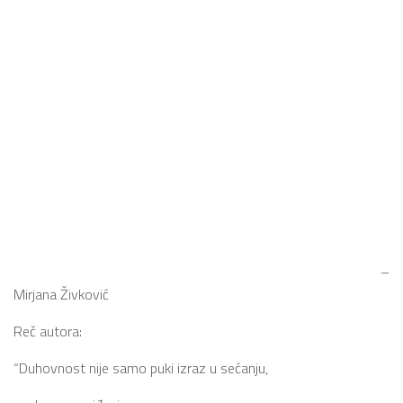
–
Mirjana Živković
Reč autora:
“Duhovnost nije samo puki izraz u sećanju,