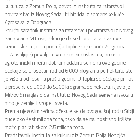
kukuruza iz Zemun Polja, devet iz Instituta za ratarstvo i
povrtarstvo iz Novog Sada i tri hibrida iz semenske kuće
Agrosava iz Beograda.
Stručni saradnik Instituta za ratarstvo i povrtarstvo iz Novog
Sada Vlada Mitrović rekao je da se hibridi kukuruza ove
semenske kuće na području Toplice seju skoro 70 godina.
– Zahvaljujući povoljnim vremenskim uslovima, primeni
agrotehničkih mera i dobrom odabiru semena ove godine
očekuje se prosečan rod od 6 000 kilograma po hektaru, što
je više u odnosu na prošlu godinu. U Toplici se očekuje prinos
u proseku od 5000 do 5500 kilograma po hektaru, izjavio je
Mitrović i naglasio da Institut iz Novog Sada semena izvozi u
mnoge zemlje Evrope i sveta.
Prema njegovim rečima očekuje se da ovogodišnji rod u Srbiji
bude oko šest miliona tona, tako da se na inostrano tržište
može plasirati skoro 2,5 miliona tona.
Predstavnik Instituta za kukuruz iz Zemun Polja Nebojša