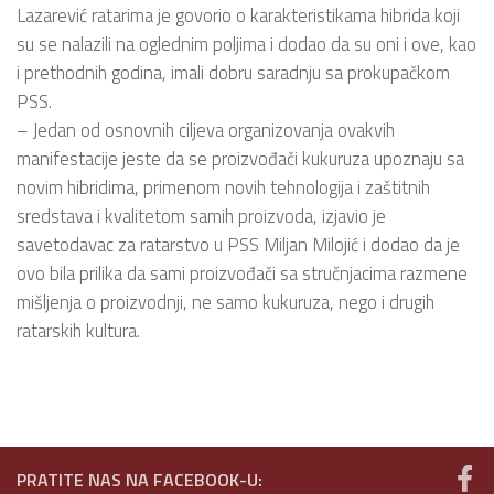
Lazarević ratarima je govorio o karakteristikama hibrida koji
su se nalazili na oglednim poljima i dodao da su oni i ove, kao
i prethodnih godina, imali dobru saradnju sa prokupačkom
PSS.
– Jedan od osnovnih ciljeva organizovanja ovakvih
manifestacije jeste da se proizvođači kukuruza upoznaju sa
novim hibridima, primenom novih tehnologija i zaštitnih
sredstava i kvalitetom samih proizvoda, izjavio je
savetodavac za ratarstvo u PSS Miljan Milojić i dodao da je
ovo bila prilika da sami proizvođači sa stručnjacima razmene
mišljenja o proizvodnji, ne samo kukuruza, nego i drugih
ratarskih kultura.
PRATITE NAS NA FACEBOOK-U: