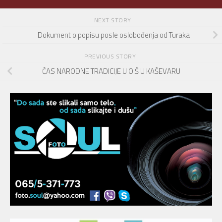
NEXT STORY
Dokument o popisu posle oslobođenja od Turaka
PREVIOUS STORY
ČAS NARODNE TRADICIJE U O.Š U KAŠEVARU