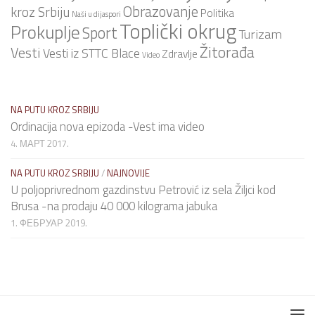
Obrazovanje
kroz Srbiju
Politika
Naši u dijaspori
Toplički okrug
Prokuplje
Sport
Turizam
Žitorađa
Vesti
Vesti iz STTC Blace
Zdravlje
Video
NA PUTU KROZ SRBIJU
Ordinacija nova epizoda -Vest ima video
4. МАРТ 2017.
NA PUTU KROZ SRBIJU
/
NAJNOVIJE
U poljoprivrednom gazdinstvu Petrović iz sela Žiljci kod
Brusa -na prodaju 40 000 kilograma jabuka
1. ФЕБРУАР 2019.