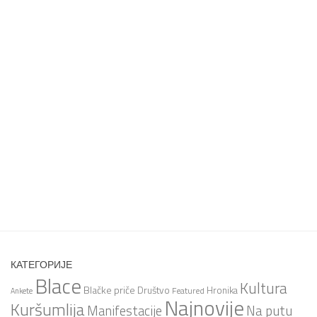
КАТЕГОРИЈЕ
Blace
Kultura
Blačke priče
Društvo
Hronika
Featured
Ankete
Najnovije
Kuršumlija
Na putu
Manifestacije