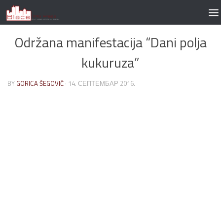
Skip to content
Održana manifestacija “Dani polja
kukuruza”
BY
GORICA ŠEGOVIĆ
·
14. СЕПТЕМБАР 2016.