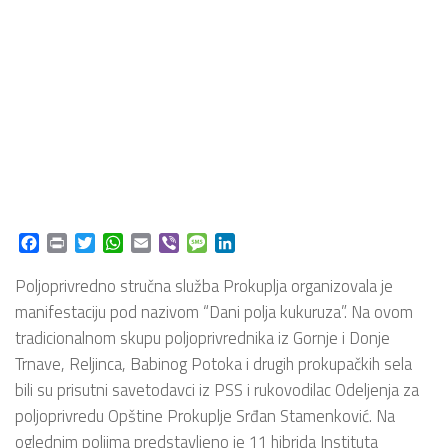
Facebook
Print
Twitter
WhatsApp
Email
Viber
Message
LinkedIn
Poljoprivredno stručna služba Prokuplja organizovala je
manifestaciju pod nazivom “Dani polja kukuruza”. Na ovom
tradicionalnom skupu poljoprivrednika iz Gornje i Donje
Trnave, Reljinca, Babinog Potoka i drugih prokupačkih sela
bili su prisutni savetodavci iz PSS i rukovodilac Odeljenja za
poljoprivredu Opštine Prokuplje Srđan Stamenković. Na
oglednim poljima predstavljeno je 11 hibrida Instituta