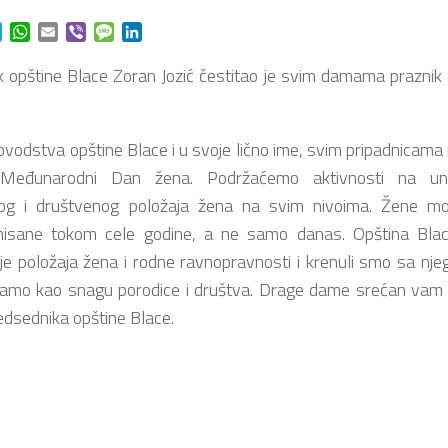
ok
t
Twitter
WhatsApp
Email
Viber
Message
LinkedIn
 opštine Blace Zoran Jozić čestitao je svim damama praznik
ovodstva opštine Blace i u svoje lično ime, svim pripadnicama 
Međunarodni Dan žena. Podržaćemo aktivnosti na unap
g i društvenog položaja žena na svim nivoima. Žene mor
inisane tokom cele godine, a ne samo danas. Opština Blace
e položaja žena i rodne ravnopravnosti i krenuli smo sa nje
ramo kao snagu porodice i društva. Drage dame srećan vam 8
redsednika opštine Blace.