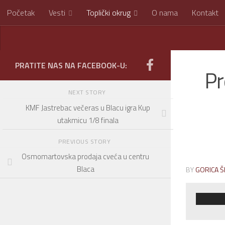
Početak
Vesti
Toplički okrug
O nama
Kontakt
Skip to content
PRATITE NAS NA FACEBOOK-U:
Pr
NEXT STORY
KMF Jastrebac večeras u Blacu igra Kup
utakmicu 1/8 finala
PREVIOUS STORY
Osmomartovska prodaja cveća u centru
Blaca
BY
GORICA Š