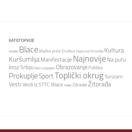
КАТЕГОРИЈЕ
Blace
Kultura
Blačke priče
Društvo
Hronika
Featured
Ankete
Najnovije
Kuršumlija
Na putu
Manifestacije
Obrazovanje
kroz Srbiju
Politika
Naši u dijaspori
Toplički okrug
Prokuplje
Sport
Turizam
Žitorađa
Vesti
Vesti iz STTC Blace
Zdravlje
Video