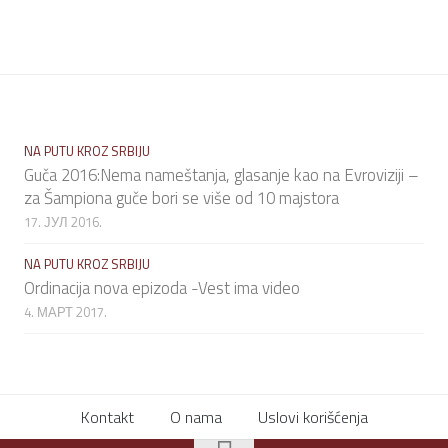
NA PUTU KROZ SRBIJU
Guča 2016:Nema nameštanja, glasanje kao na Evroviziji –
za Šampiona guče bori se više od 10 majstora
17. ЈУЛ 2016.
NA PUTU KROZ SRBIJU
Ordinacija nova epizoda -Vest ima video
4. МАРТ 2017.
Kontakt
O nama
Uslovi korišćenja