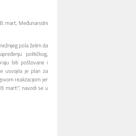
 8. mart, Međunarodni
nežnijeg pola želim da
ređenju političkog,
aju biti poštovane i
 usvojila je plan za
govom realizacijom jer
. mart!“, navodi se u