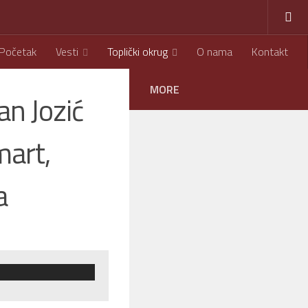
Početak
Vesti
Toplički okrug
O nama
Kontakt
MORE
an Jozić
mart,
a