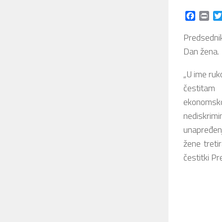
Facebo
Prin
Predsednik
Dan žena.
„U ime ruk
čestitam 
ekonomsko
nediskrim
unapređenj
žene treti
čestitki P