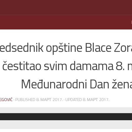
edsednik opštine Blace Zor
čestitao svim damama 8. 
Međunarodni Dan žen
EGOVIĆ
· PUBLISHED
8. МАРТ 2017.
· UPDATED
8. МАРТ 2017.