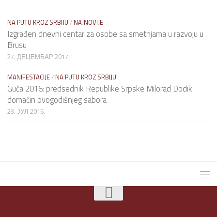
NA PUTU KROZ SRBIJU
/
NAJNOVIJE
Izgrađen dnevni centar za osobe sa smetnjama u razvoju u
Brusu
27. ДЕЦЕМБАР 2017.
MANIFESTACIJE
/
NA PUTU KROZ SRBIJU
Guča 2016: predsednik Republike Srpske Milorad Dodik
domaćin ovogodišnjeg sabora
23. ЈУЛ 2016.