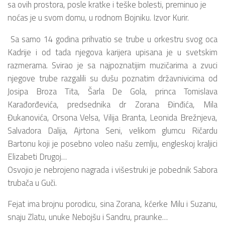
sa ovih prostora, posle kratke i teške bolesti, preminuo je
noćas je u svom domu, u rodnom Bojniku. Izvor Kurir.
Sa samo 14 godina prihvatio se trube u orkestru svog oca
Kadrije i od tada njegova karijera upisana je u svetskim
razmerama. Svirao je sa najpoznatijim muzičarima a zvuci
njegove trube razgalili su dušu poznatim državnivicima od
Josipa Broza Tita, Šarla De Gola, princa Tomislava
Karađorđevića, predsednika dr Zorana Đinđića, Mila
Đukanovića, Orsona Velsa, Vilija Branta, Leonida Brežnjeva,
Salvadora Dalija, Ajrtona Seni, velikom glumcu Ričardu
Bartonu koji je posebno voleo našu zemlju, engleskoj kraljici
Elizabeti Drugoj…
Osvojio je nebrojeno nagrada i višestruki je pobednik Sabora
trubača u Guči.
Fejat ima brojnu porodicu, sina Zorana, kćerke Milu i Suzanu,
snaju Zlatu, unuke Nebojšu i Sandru, praunke…