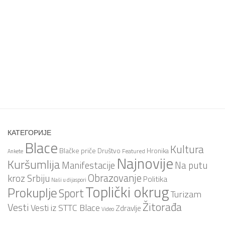
КАТЕГОРИЈЕ
Blace
Kultura
Blačke priče
Društvo
Hronika
Featured
Ankete
Najnovije
Kuršumlija
Na putu
Manifestacije
Obrazovanje
kroz Srbiju
Politika
Naši u dijaspori
Toplički okrug
Prokuplje
Sport
Turizam
Žitorađa
Vesti
Vesti iz STTC Blace
Zdravlje
Video