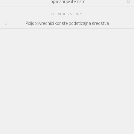
Topličani pišite nam
PREVIOUS STORY
Poljoprivrednici koriste podsticajna sredstva