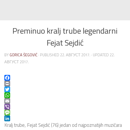
Preminuo kralj trube legendarni
Fejat Sejdić
BY
GORICA ŠEGOVIĆ
· PUBLISHED
22. АВГУСТ 2017.
· UPDATED
22.
АВГУСТ 2017.
Facebook
Print
Twitter
WhatsApp
Email
Viber
Message
LinkedIn
Kralj trube, Fejat Sejdić (76) jedan od najpoznatijih muzičara