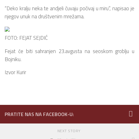
“Deko kralju neka te andjeli čuvaju počivaj u miru”, napisao je
njegov unuk na društvenim mrežama.
FOTO: FEJAT SEJDIĆ
Fejat će biti sahranjen 23.avgusta na seoskom groblju u
Bojniku.
Izvor Kurir
PRATITE NAS NA FACEBOOK-U:
NEXT STORY