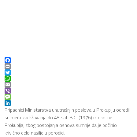
Facebook
Print
Twitter
WhatsApp
Email
Viber
Message
LinkedIn
Pripadnici Ministarstva unutrašnjih poslova u Prokuplju odredili
su meru zadržavanja do 48 sati B.C. (1976) iz okoline
Prokuplja, zbog postojanja osnova sumnje da je počinio
krivično delo nasilje u porodici.