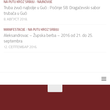
NA PUTU KROZ SRBIJU
/
NAJNOVIJE
Truba zvuči najbolje u Guči : Počinje 58. Dragačevski sabor
trubača u Guči
8. АВГУСТ 2018.
MANIFESTACIJE
/
NA PUTU KROZ SRBIJU
Aleksandrovac – Župska berba – 2016 od 21. do 25.
septembra
12. СЕПТЕМБАР 2016.