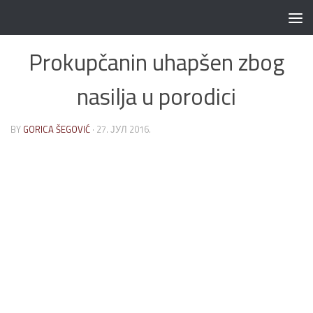
Skip to content
Prokupčanin uhapšen zbog
nasilja u porodici
BY
GORICA ŠEGOVIĆ
·
27. ЈУЛ 2016.