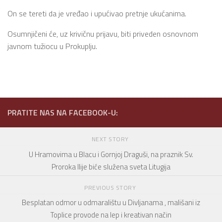
On se tereti da je vređao i upućivao pretnje ukućanima.
Osumnjičeni će, uz krivičnu prijavu, biti priveden osnovnom
javnom tužiocu u Prokuplju.
PRATITE NAS NA FACEBOOK-U:
NEXT STORY
U Hramovima u Blacu i Gornjoj Draguši, na praznik Sv.
Proroka Ilije biće služena sveta Litugija
PREVIOUS STORY
Besplatan odmor u odmaralištu u Divljanama , mališani iz
Toplice provode na lep i kreativan način