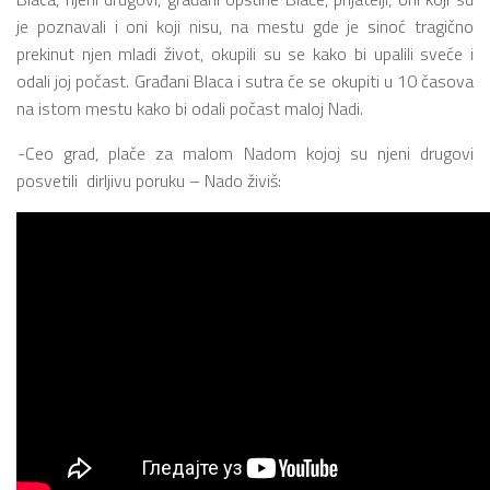
je poznavali i oni koji nisu, na mestu gde je sinoć tragično
prekinut njen mladi život, okupili su se kako bi upalili sveće i
odali joj počast. Građani Blaca i sutra će se okupiti u 10 časova
na istom mestu kako bi odali počast maloj Nadi.
-Ceo grad, plače za malom Nadom kojoj su njeni drugovi
posvetili dirljivu poruku – Nado živiš: