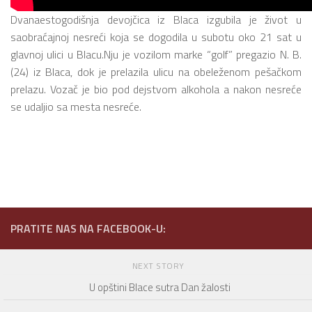
Dvanaestogodišnja devojčica iz Blaca izgubila je život u
saobraćajnoj nesreći koja se dogodila u subotu oko 21 sat u
glavnoj ulici u Blacu.Nju je vozilom marke “golf” pregazio N. B.
(24) iz Blaca, dok je prelazila ulicu na obeleženom pešačkom
prelazu. Vozač je bio pod dejstvom alkohola a nakon nesreće
se udaljio sa mesta nesreće.
PRATITE NAS NA FACEBOOK-U:
NEXT STORY
U opštini Blace sutra Dan žalosti