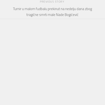
PREVIOUS STORY
Turnir u malom fudbalu prekinut na nedelju dana zbog
tragične smrti male Nade Bogićević