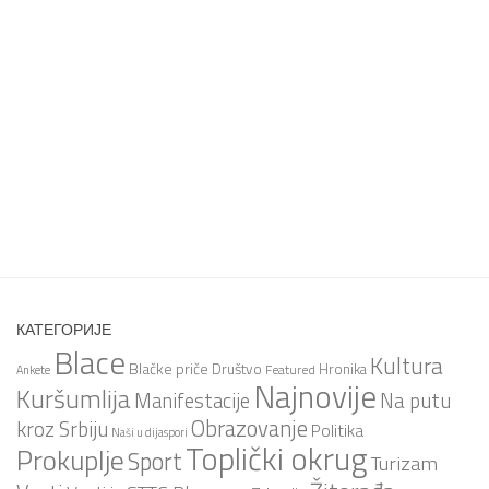
КАТЕГОРИЈЕ
Blace
Kultura
Blačke priče
Društvo
Hronika
Featured
Ankete
Najnovije
Kuršumlija
Na putu
Manifestacije
Obrazovanje
kroz Srbiju
Politika
Naši u dijaspori
Toplički okrug
Prokuplje
Sport
Turizam