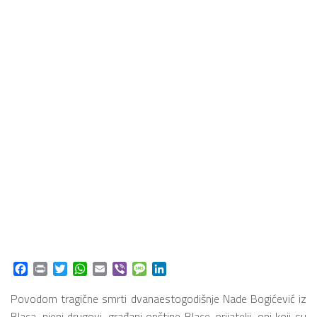
Facebook
Print
Twitter
WhatsApp
Email
Viber
Message
LinkedIn
Povodom tragične smrti dvanaestogodišnje Nade Bogićević iz
Blaca, njeni drugovi, građani opštine Blace, prijatelji, oni koji su