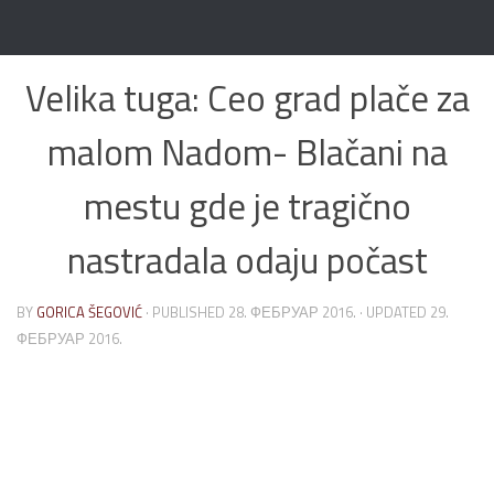
Skip to content
Velika tuga: Ceo grad plače za
malom Nadom- Blačani na
mestu gde je tragično
nastradala odaju počast
BY
GORICA ŠEGOVIĆ
· PUBLISHED
28. ФЕБРУАР 2016.
· UPDATED
29.
ФЕБРУАР 2016.