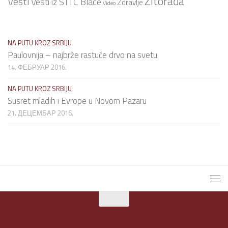
Žitorađa
Vesti
Vesti iz STTC Blace
Zdravlje
Video
NA PUTU KROZ SRBIJU
Paulovnija – najbrže rastuće drvo na svetu
14. ФЕБРУАР 2016.
NA PUTU KROZ SRBIJU
Susret mladih i Evrope u Novom Pazaru
21. ДЕЦЕМБАР 2016.