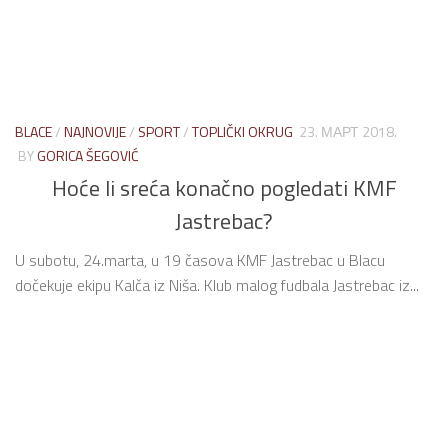
BLACE
/
NAJNOVIJE
/
SPORT
/
TOPLIČKI OKRUG
23. МАРТ 2018.
BY
GORICA ŠEGOVIĆ
Hoće li sreća konačno pogledati KMF
Jastrebac?
U subotu, 24.marta, u 19 časova KMF Jastrebac u Blacu
dočekuje ekipu Kalča iz Niša. Klub malog fudbala Jastrebac iz...