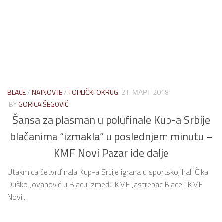
BLACE
/
NAJNOVIJE
/
TOPLIČKI OKRUG
21. МАРТ 2018.
BY
GORICA ŠEGOVIĆ
Šansa za plasman u polufinale Kup-a Srbije
blačanima “izmakla” u poslednjem minutu –
KMF Novi Pazar ide dalje
Utakmica četvrtfinala Kup-a Srbije igrana u sportskoj hali Čika
Duško Jovanović u Blacu između KMF Jastrebac Blace i KMF
Novi...