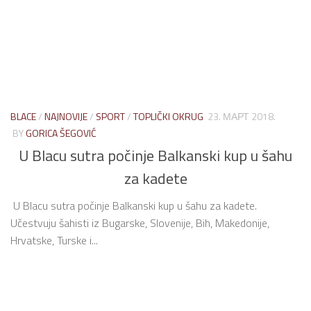
BLACE
/
NAJNOVIJE
/
SPORT
/
TOPLIČKI OKRUG
23. МАРТ 2018.
BY
GORICA ŠEGOVIĆ
U Blacu sutra počinje Balkanski kup u šahu
za kadete
U Blacu sutra počinje Balkanski kup u šahu za kadete.
Učestvuju šahisti iz Bugarske, Slovenije, Bih, Makedonije,
Hrvatske, Turske i...