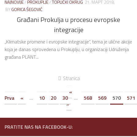
NAJNOVIJE
/
PROKUPLJE
/
TOPLIČKI OKRUG
21. МАРТ 2018.
BY
GORICA ŠEGOVIĆ
Građani Prokulja u procesu evropske
integracije
„Klimatske promene i evropske integracije“, tema je ulične akcije
koja je danas sprovedena u Prokuplju, u organizaciji Udruženja
građana PLANT...
Stranica
«
Prva
«
...
10
20
30
...
568
569
570
571
»
PRATITE NAS NA FACEBOOK-U: