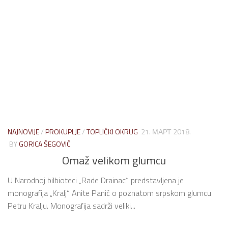
NAJNOVIJE
/
PROKUPLJE
/
TOPLIČKI OKRUG
21. МАРТ 2018.
BY
GORICA ŠEGOVIĆ
Omaž velikom glumcu
U Narodnoj bilbioteci „Rade Drainac“ predstavljena je
monografija „Kralj“ Anite Panić o poznatom srpskom glumcu
Petru Kralju. Monografija sadrži veliki...