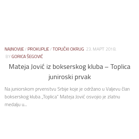
NAJNOVIJE
/
PROKUPLJE
/
TOPLIČKI OKRUG
23. МАРТ 2018.
BY
GORICA ŠEGOVIĆ
Mateja Jović iz bokserskog kluba – Toplica
juniroski prvak
Na juniorskom prvenstvu Srbije koje je održano u Valjevu član
bokserskog kluba „Toplica“ Mateja Jović osvojio je zlatnu
medalju u...