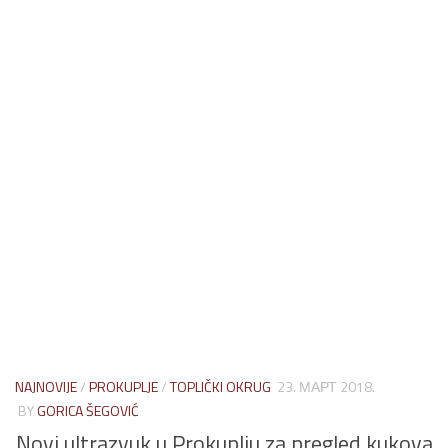
NAJNOVIJE
/
PROKUPLJE
/
TOPLIČKI OKRUG
23. МАРТ 2018.
BY
GORICA ŠEGOVIĆ
Novi ultrazvuk u Prokuplju za pregled kukova