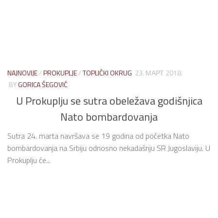
NAJNOVIJE
/
PROKUPLJE
/
TOPLIČKI OKRUG
23. МАРТ 2018.
BY
GORICA ŠEGOVIĆ
U Prokuplju se sutra obeležava godišnjica
Nato bombardovanja
Sutra 24. marta navršava se 19 godina od početka Nato
bombardovanja na Srbiju odnosno nekadašnju SR Jugoslaviju. U
Prokuplju će...