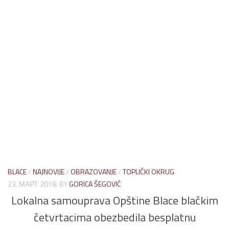
BLACE
/
NAJNOVIJE
/
OBRAZOVANJE
/
TOPLIČKI OKRUG
23. МАРТ 2018.
BY
GORICA ŠEGOVIĆ
Lokalna samouprava Opštine Blace blačkim
četvrtacima obezbedila besplatnu