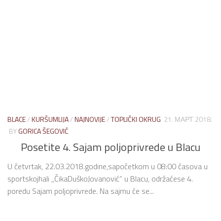
BLACE
/
KURŠUMLIJA
/
NAJNOVIJE
/
TOPLIČKI OKRUG
21. МАРТ 2018.
BY
GORICA ŠEGOVIĆ
Posetite 4. Sajam poljoprivrede u Blacu
U četvrtak, 22.03.2018.godine,sapočetkom u 08:00 časova u
sportskojhali ,,ČikaDuškoJovanović“ u Blacu, održaćese 4.
poredu Sajam poljoprivrede. Na sajmu će se...