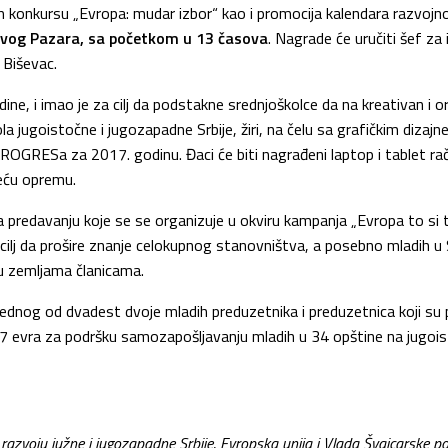
om konkursu „Evropa: mudar izbor“ kao i promocija kalendara razv
vog Pazara
, sa početkom u 13 časova
. Nagrade će uručiti šef za
 Biševac.
e, i imao je za cilj da podstakne srednjoškolce da na kreativan i o
ola jugoistočne i jugozapadne Srbije, žiri, na čelu sa grafičkim dizaj
ROGRESa za 2017. godinu. Đaci će biti nagrađeni laptop i tablet ra
teću opremu.
redavanju koje se se organizuje u okviru kampanja „Evropa to si ti“
 da prošire znanje celokupnog stanovništva, a posebno mladih u Sr
 u zemljama članicama.
jednog od dvadest dvoje mladih preduzetnika i preduzetnica koji 
07 evra za podršku samozapošljavanju mladih u 34 opštine na jugoist
voju južne i jugozapadne Srbije, Evropska unija i Vlada Švajcarske po