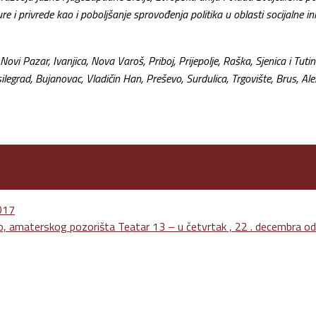
ure i privrede kao i poboljšanje sprovođenja politika u oblasti socijalne in
azar, Ivanjica, Nova Varoš, Priboj, Prijepolje, Raška, Sjenica i Tutin n
legrad, Bujanovac, Vladičin Han, Preševo, Surdulica, Trgovište, Brus, Ale
2017
, amaterskog pozorišta Teatar 13 – u četvrtak , 22 . decembra od