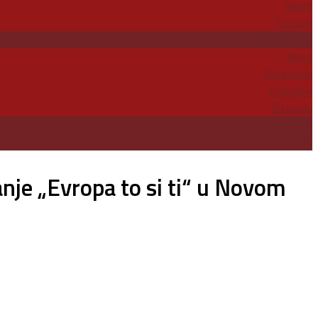
Sport
Turizam
Toplički okrug
Blace
Kuršumlija
Prokuplje
Žitorađa
O nama
Kontakt
je „Evropa to si ti“ u Novom