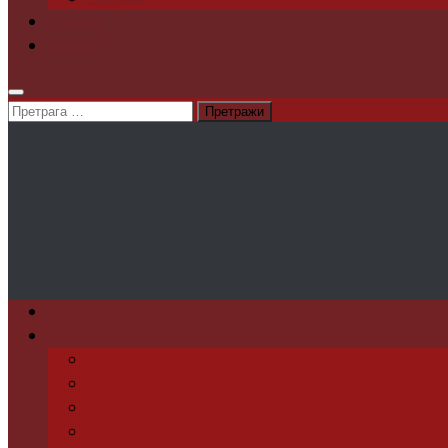
O nama
Kontakt
Претрага
за: