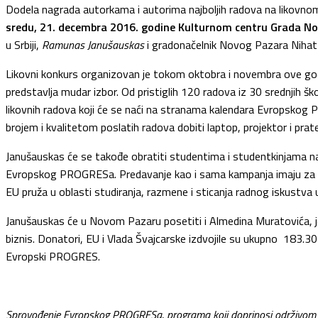
Dodela nagrada autorkama i autorima najboljih radova na likovn
sredu, 21. decembra 2016. godine Kulturnom centru
Grada No
u Srbiji,
Ramunas Janušauskas
i gradonačelnik Novog Pazara Nihat
Likovni konkurs organizovan je tokom oktobra i novembra ove godin
predstavlja mudar izbor. Od pristiglih 120 radova iz 30 srednjih šk
likovnih radova koji će se naći na stranama kalendara Evropskog P
brojem i kvalitetom poslatih radova dobiti laptop, projektor i pra
Janušauskas će se takođe obratiti studentima i studentkinjama na p
Evropskog PROGRESa. Predavanje kao i sama kampanja imaju za cilj
EU pruža u oblasti studiranja, razmene i sticanja radnog iskustva
Janušauskas će u Novom Pazaru posetiti i Almedina Muratovića, 
biznis. Donatori, EU i Vlada Švajcarske izdvojile su ukupno 183.3
Evropski PROGRES.
Sprovođenje Evropskog PROGRESa, programa koji doprinosi održivom raz