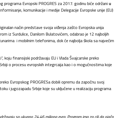
ojnog programa Evropski PROGRES za 2017. godinu biće održani
u
 informisanje, komunikacije i medije Delegacije Evropske unije (EU)
riginalan način predstave svoja viđenja zašto Evropska unija
nerom iz Surdulice, Danilom Bulatovićem, odabrao je 12 najboljih
čunarima i mobilnim telefonima, dok će najbolja škola sa najvećim
, koju finansijski podržavaju EU i Vlada Švajcarske preko
biji o procesu evropskih integrcaija kao i o mogućnostima koje
su preko Evropskog PROGRESa dobili opremu da započnu svoj
oku i jugozapadu Srbije koje su uključene u realizaciju programa
državaju sa ukupno 24,46 miliona evra. Program ima za cilj da ojača