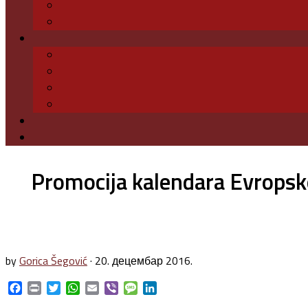
Promocija kalendara Evropsk
by
Gorica Šegović
·
20. децембар 2016.
Facebook
Print
Twitter
WhatsApp
Email
Viber
Message
LinkedIn