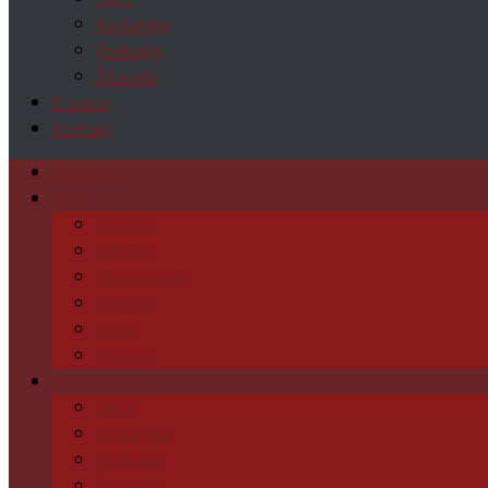
Kuršumlija
Prokuplje
Žitorađa
O nama
Kontakt
Početak
Vesti
Društvo
Kultura
Obrazovanje
Politika
Sport
Turizam
Toplički okrug
Blace
Kuršumlija
Prokuplje
Žitorađa