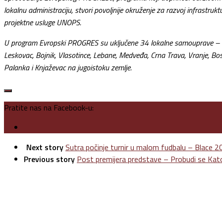
lokalnu administraciju, stvori povoljnije okruženje za razvoj infrastrukt
projektne usluge UNOPS.
U program Evropski PROGRES su uključene 34 lokalne samouprave – Novi P
Leskovac, Bojnik, Vlasotince, Lebane, Medveđa, Crna Trava, Vranje, Bosi
Palanka i Knjaževac na jugoistoku zemlje.
Pratite nas na Facebook-u:
Next story
Sutra počinje turnir u malom fudbalu – Blace 
Previous story
Post premijera predstave – Probudi se Kato