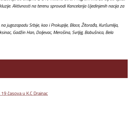
kluzije. Aktivnosti na terenu sprovodi Kancelarija Ujedinjenih nacija za
a jugozapadu Srbije, kao i Prokuplje, Blace, Žitorađa, Kuršumlija,
ksinac, Gadžin Han, Doljevac, Merošina, Svrljig, Babušnica, Bela
 19 časova u K.C Drainac