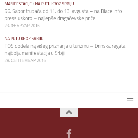
MANIFESTACIJE
/
NA PUTU KROZ SRBIJU
56. Sabor trubača od 11. do 13. avgusta – na Blace info
press uskoro – najlepše dragačevske priče
23. ФЕБРУАР 2016.
NA PUTU KROZ SRBIJU
TOS dodela najvišeg priznanja u turizmu – Drinska regata
najbolja manifestacija u Srbiji
28. СЕПТЕМБАР 2016.