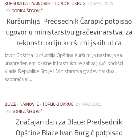
KURŠUMLIJA
/
NAJNOVIJE
/
TOPLIČKI OKRUG
27. МАЈ 2025.
BY
GORICA ŠEGOVIĆ
Kuršumlija: Predsednik Čarapić potpisao
ugovor u ministarstvu građevinarstva, za
rekonstrukciju kuršumlijskih ulica
Izvor Opština Kuršumlija Opština Kuršumlija nastavlja sa
unapređenjem lokalne infrastrukture zahvaljujući podršci
Vlade Republike Srbije i Ministarstva građevinarstva,
saobraćaja i...
BLACE
/
NAJNOVIJE
/
TOPLIČKI OKRUG
27. МАЈ 2025.
BY
GORICA ŠEGOVIĆ
Značajan dan za Blace: Predsednik
Opštine Blace Ivan Burgić potpisao