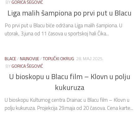
BY
GORICA ŠEGOVIĆ
Liga malih šampiona po prvi put u Blacu
Po prvi put u Blacu biće održana Liga malih šampiona. U
utorak, 3.juna od 11 časova u sportskoj hali Čika...
BLACE
/
NAJNOVIJE
/
TOPLIČKI OKRUG
28. МАЈ 2025.
BY
GORICA ŠEGOVIĆ
U bioskopu u Blacu film – Klovn u polju
kukuruza
U bioskopu Kulturnog centra Drainac u Blacu film – Klovn u
polju kukuruza. Projekcija 29.maja od 20 časova. Cena karte...