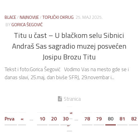
BLACE
/
NAJNOVIJE
/
TOPLIČKI OKRUG
25. МАЈ 2025.
BY
GORICA ŠEGOVIĆ
Titu u čast – U blačkom selu Sibnici
Andraš Sas sagradio muzej posvećen
Josipu Brozu Titu
Tekst i foto:Gorica Šegović Vodimo Vas na mesto gde se i
danas slavi, 25.maj, dan bivše SFRJ, 29.novembar i...
Stranica
«
Prva
«
...
10
20
30
...
78
79
80
81
82
»