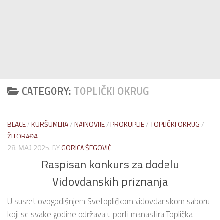
CATEGORY:
TOPLIČKI OKRUG
BLACE
/
KURŠUMLIJA
/
NAJNOVIJE
/
PROKUPLJE
/
TOPLIČKI OKRUG
/
ŽITORAĐA
28. МАЈ 2025.
BY
GORICA ŠEGOVIĆ
Raspisan konkurs za dodelu
Vidovdanskih priznanja
U susret ovogodišnjem Svetopličkom vidovdanskom saboru
koji se svake godine održava u porti manastira Toplička