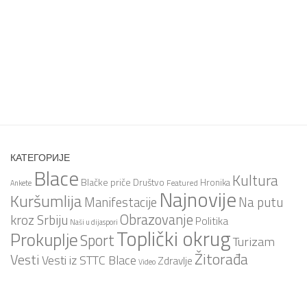
КАТЕГОРИЈЕ
Blace
Kultura
Blačke priče
Društvo
Hronika
Featured
Ankete
Najnovije
Kuršumlija
Na putu
Manifestacije
Obrazovanje
kroz Srbiju
Politika
Naši u dijaspori
Toplički okrug
Prokuplje
Sport
Turizam
Žitorađa
Vesti
Vesti iz STTC Blace
Zdravlje
Video