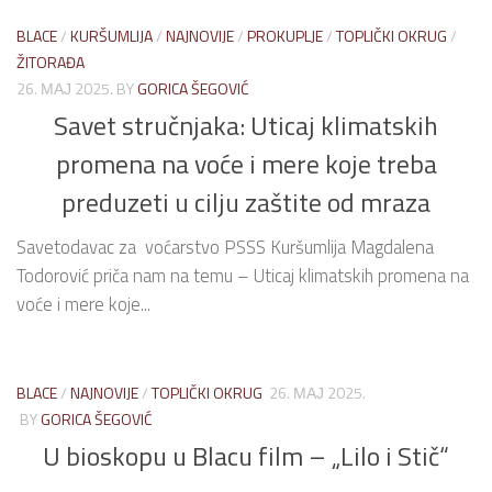
BLACE
/
KURŠUMLIJA
/
NAJNOVIJE
/
PROKUPLJE
/
TOPLIČKI OKRUG
/
ŽITORAĐA
26. МАЈ 2025.
BY
GORICA ŠEGOVIĆ
Savet stručnjaka: Uticaj klimatskih
promena na voće i mere koje treba
preduzeti u cilju zaštite od mraza
Savetodavac za voćarstvo PSSS Kuršumlija Magdalena
Todorović priča nam na temu – Uticaj klimatskih promena na
voće i mere koje...
BLACE
/
NAJNOVIJE
/
TOPLIČKI OKRUG
26. МАЈ 2025.
BY
GORICA ŠEGOVIĆ
U bioskopu u Blacu film – „Lilo i Stič“