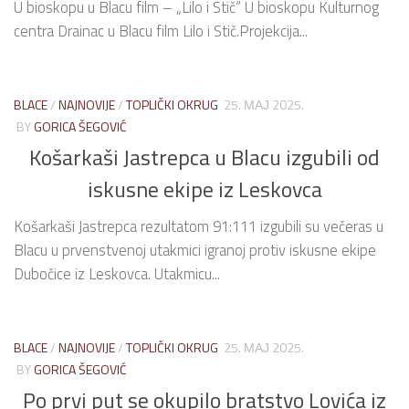
U bioskopu u Blacu film – „Lilo i Stič“ U bioskopu Kulturnog
centra Drainac u Blacu film Lilo i Stič.Projekcija...
BLACE
/
NAJNOVIJE
/
TOPLIČKI OKRUG
25. МАЈ 2025.
BY
GORICA ŠEGOVIĆ
Košarkaši Jastrepca u Blacu izgubili od
iskusne ekipe iz Leskovca
Košarkaši Jastrepca rezultatom 91:111 izgubili su večeras u
Blacu u prvenstvenoj utakmici igranoj protiv iskusne ekipe
Dubočice iz Leskovca. Utakmicu...
BLACE
/
NAJNOVIJE
/
TOPLIČKI OKRUG
25. МАЈ 2025.
BY
GORICA ŠEGOVIĆ
Po prvi put se okupilo bratstvo Lovića iz