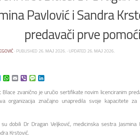
mina Pavlović i Sandra Krst
predavači prve pomoć
EGOVIĆ
· PUBLISHED
26. МАЈ 2026.
· UPDATED
26. МАЈ 2026.
ok
t
Twitter
WhatsApp
Email
Viber
Message
LinkedIn
t Blace zvanično je uručio sertifikate novim licenciranim pr
va organizacija značajno unapredila svoje kapacitete za
e su dobili Dr Dragan Veljković, medicinska sestra Jasmina 
dra Krstović.