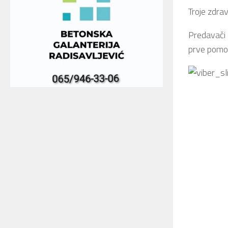
Troje zdra
Predavači
prve pomoć