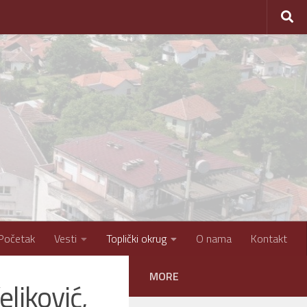
Početak
Vesti
Toplički okrug
O nama
Kontakt
MORE
ljković,