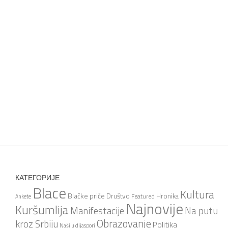
КАТЕГОРИЈЕ
Blace
Kultura
Blačke priče
Društvo
Hronika
Featured
Ankete
Najnovije
Kuršumlija
Na putu
Manifestacije
Obrazovanje
kroz Srbiju
Politika
Naši u dijaspori