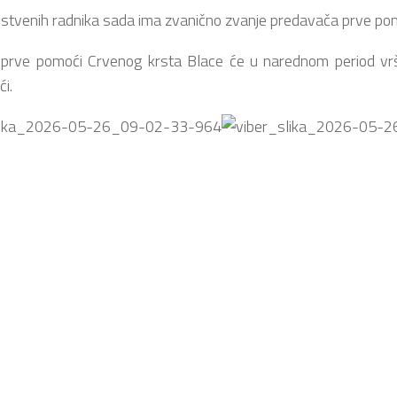
vstvenih radnika sada ima zvanično zvanje predavača prve pom
 prve pomoći Crvenog krsta Blace će u narednom period vrš
i.