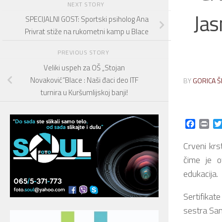
NEXT STORY
Jas
SPECIJALNI GOST: Sportski psiholog Ana
Privrat stiže na rukometni kamp u Blace
PREVIOUS STORY
Veliki uspeh za OŠ „Stojan
Novaković“Blace : Naši đaci deo ITF
BY
GORICA Š
turnira u Kuršumlijskoj banji!
Facebo
Prin
Crveni krs
čime je o
edukacija.
Sertifikat
sestra San