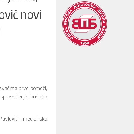
ović novi
i
edavačima prve pomoći,
 sprovođenje budućih
Pavlović i medicinska