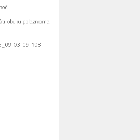
oći.
iti obuku polaznicima