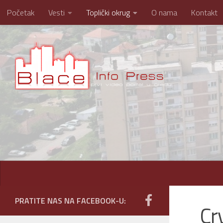
Početak
Vesti
Toplički okrug
O nama
Kontakt
Skip to content
PRATITE NAS NA FACEBOOK-U:
Cr