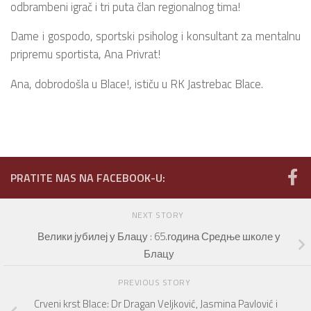
odbrambeni igrač i tri puta član regionalnog tima!
Dame i gospodo, sportski psiholog i konsultant za mentalnu
pripremu sportista, Ana Privrat!
Ana, dobrodošla u Blace!, ističu u RK Jastrebac Blace.
PRATITE NAS NA FACEBOOK-U:
NEXT STORY
Велики јубилеј у Блацу : 65.година Средње школе у
Блацу
PREVIOUS STORY
Crveni krst Blace: Dr Dragan Veljković, Jasmina Pavlović i