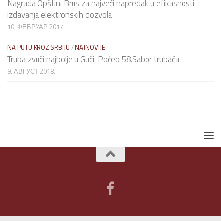
Nagrada Opštini Brus za najveći napredak u efikasnosti
izdavanja elektronskih dozvola
10. ФЕБРУАР 2017.
NA PUTU KROZ SRBIJU
/
NAJNOVIJE
Truba zvuči najbolje u Guči: Počeo 58.Sabor trubača
9. АВГУСТ 2018.