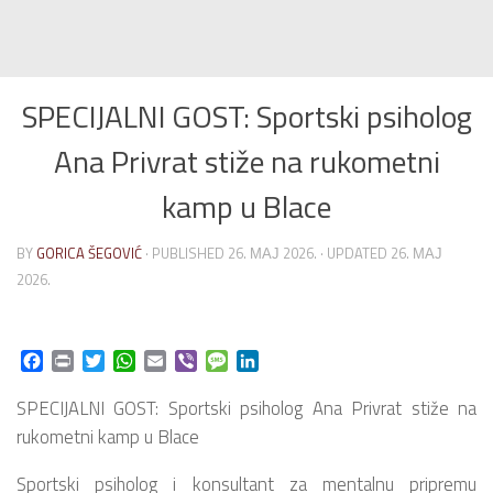
SPECIJALNI GOST: Sportski psiholog
Ana Privrat stiže na rukometni
kamp u Blace
BY
GORICA ŠEGOVIĆ
· PUBLISHED
26. МАЈ 2026.
· UPDATED
26. МАЈ
2026.
Facebook
Print
Twitter
WhatsApp
Email
Viber
Message
LinkedIn
SPECIJALNI GOST: Sportski psiholog Ana Privrat stiže na
rukometni kamp u Blace
Sportski psiholog i konsultant za mentalnu pripremu