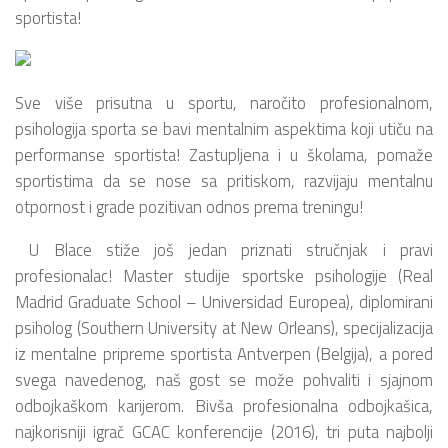
sportista!
Sve više prisutna u sportu, naročito profesionalnom,
psihologija sporta se bavi mentalnim aspektima koji utiču na
performanse sportista! Zastupljena i u školama, pomaže
sportistima da se nose sa pritiskom, razvijaju mentalnu
otpornost i grade pozitivan odnos prema treningu!
U Blace stiže još jedan priznati stručnjak i pravi
profesionalac! Master studije sportske psihologije (Real
Madrid Graduate School – Universidad Europea), diplomirani
psiholog (Southern University at New Orleans), specijalizacija
iz mentalne pripreme sportista Antverpen (Belgija), a pored
svega navedenog, naš gost se može pohvaliti i sjajnom
odbojkaškom karijerom. Bivša profesionalna odbojkašica,
najkorisniji igrač GCAC konferencije (2016), tri puta najbolji