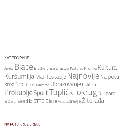
КАТЕГОРИЈЕ
Blace
Kultura
Blačke priče
Društvo
Hronika
Featured
Ankete
Najnovije
Kuršumlija
Na putu
Manifestacije
Obrazovanje
kroz Srbiju
Politika
Naši u dijaspori
Toplički okrug
Prokuplje
Sport
Turizam
Žitorađa
Vesti
Vesti iz STTC Blace
Zdravlje
Video
NA PUTU KROZ SRBIJU