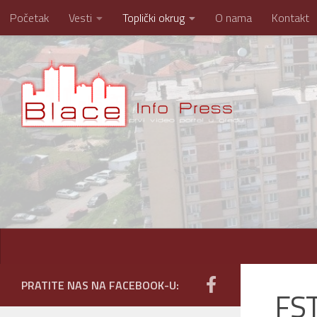
Početak
Vesti
Toplički okrug
O nama
Kontakt
Skip to content
PRATITE NAS NA FACEBOOK-U:
FST