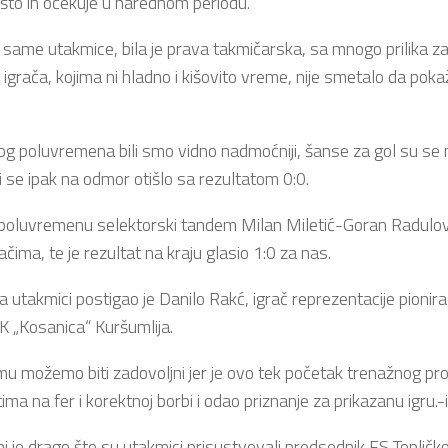
što ih očekuje u narednom periodu.
 same utakmice, bila je prava takmičarska, sa mnogo prilika za 
igrača, kojima ni hladno i kišovito vreme, nije smetalo da poka
g poluvremena bili smo vidno nadmoćniji, šanse za gol su se n
i se ipak na odmor otišlo sa rezultatom 0:0.
oluvremenu selektorski tandem Milan Miletić-Goran Radulović
ačima, te je rezultat na kraju glasio 1:0 za nas.
na utakmici postigao je Danilo Rakć, igrač reprezentacije pionira
 „Kosanica“ Kuršumlija.
u možemo biti zadovoljni jer je ovo tek početak trenažnog pro
ima na fer i korektnoj borbi i odao priznanje za prikazanu igru.-is
 je drago što su utakmici prisustvovali predsednik FS Topličk