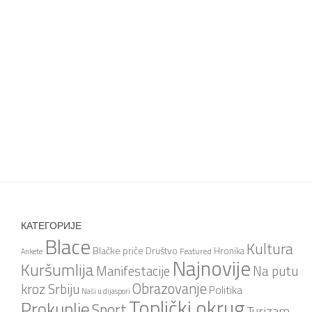
КАТЕГОРИЈЕ
Blace
Kultura
Blačke priče
Društvo
Hronika
Featured
Ankete
Najnovije
Kuršumlija
Na putu
Manifestacije
Obrazovanje
kroz Srbiju
Politika
Naši u dijaspori
Toplički okrug
Prokuplje
Sport
Turizam