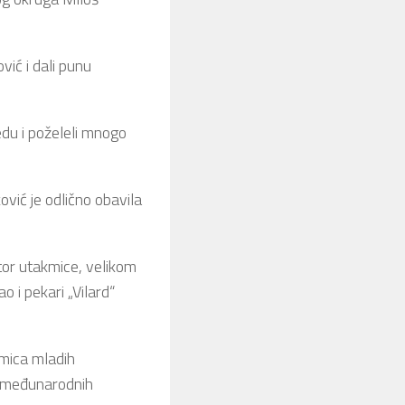
vić i dali punu
edu i poželeli mnogo
vić je odlično obavila
tor utakmice, velikom
o i pekari „Vilard“
kmica mladih
5 međunarodnih