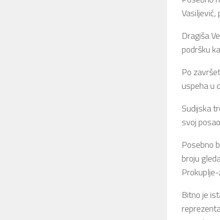
Vasiljević
Dragiša Ves
podršku ka
Po završet
uspeha u d
Sudijska t
svoj posao
Posebno bi
broju gleda
Prokuplje-
Bitno je is
reprezenta