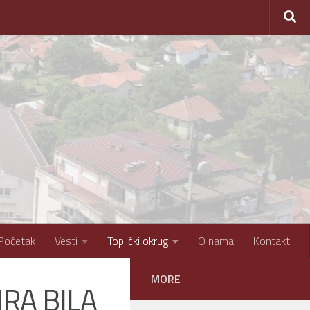
Početak
Vesti
Toplički okrug
O nama
Kontakt
MORE
IRA BILA