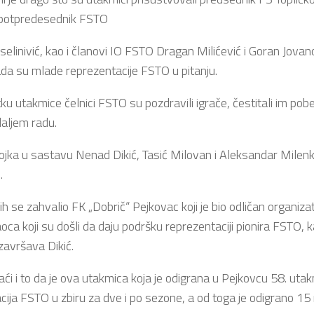
, potpredesednik FSTO
elinivić, kao i članovi IO FSTO Dragan Milićević i Goran Jovano
da su mlade reprezentacije FSTO u pitanju.
ku utakmice čelnici FSTO su pozdravili igrače, čestitali im pob
aljem radu.
rojka u sastavu Nenad Dikić, Tasić Milovan i Aleksandar Milenko
.
h se zahvalio FK „Dobrič“ Pejkovac koji je bio odličan organiza
oca koji su došli da daju podršku reprezentaciji pionira FSTO, ka
završava Dikić.
taći i to da je ova utakmica koja je odigrana u Pejkovcu 58. uta
cija FSTO u zbiru za dve i po sezone, a od toga je odigrano 1