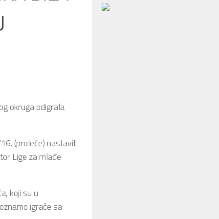
U
og okruga odigrala
6. (proleće) nastavili
ktor Lige za mlađe
, koji su u
upoznamo igrače sa