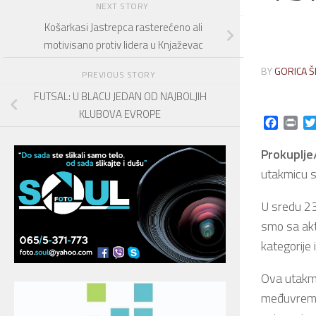
NEXT STORY
Košarkasi Jastrepca rasterećeno ali
motivisano protiv lidera u Knjaževac
BY
GORICA Š
PREVIOUS STORY
FUTSAL: U BLACU JEDAN OD NAJBOLJIH
KLUBOVA EVROPE
Facebo
Prin
Prokuplje
utakmicu s
U sredu 23
smo sa akti
kategorije
Ova utakmi
međuvremen