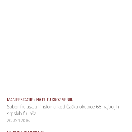
MANIFESTACIJE
/
NA PUTU KROZ SRBIJU
Sabor frulaša u Prislonici kod Čačka okupiće 68 najboljih
srpskih frulaša
20. ЈУЛ 2016.