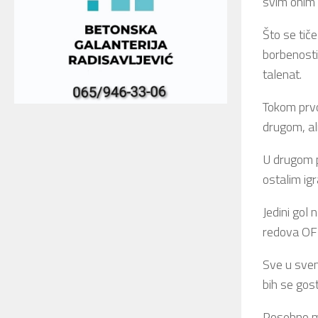
svim onim 
Što se tiče
borbenosti 
talenat.
Tokom prvo
drugom, al
U drugom p
ostalim igr
Jedini gol 
redova OFK
Sve u svem
bih se gost
Posebno mi