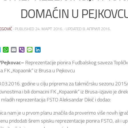
DOMAĆIN U PEJKOVC
EGOVIĆ
· PUBLISHED
24. МАРТ 2016.
· UPDATED
8. АПРИЛ 2016.
ok
t
Twitter
WhatsApp
Email
Viber
Message
LinkedIn
/Pejkovac
–
Reprezentacije pionira Fudbalskog saveza Topličk
a FK „Kopaonik“ iz Brusa u Pejkovcu
.03.2016. godine u cilju priprema za takmičrsku sezonu 2015/1
vnostima i bili domacini FK „Kopaonik“ iz Brusa-izjavio je dire
 i mladih reprezentacija FSTO Aleksandar Dikić i dodao:
ca nam je u prvom planu značila da proverimo više novih igrača
u pridodati širem spisku reprezentacije pionira FSTO, ali i 