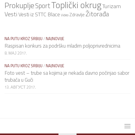
Toplički okrug
Prokuplje
Sport
Turizam
Žitorađa
Vesti
Vesti iz STTC Blace
Zdravlje
Video
NA PUTU KROZ SRBIJU
/
NAJNOVIJE
Raspisan konkurs za podršku mladim poljoprivrednicima
8. МАЈ 2017.
NA PUTU KROZ SRBIJU
/
NAJNOVIJE
Foto vest – trube sa kojima je nekada davno počinjao sabor
trubača u Guči
13. АВГУСТ 2017.