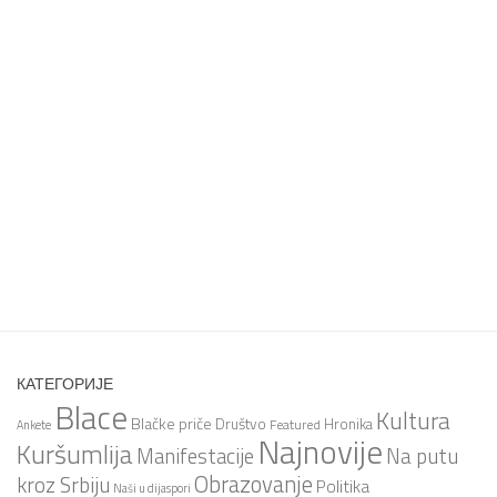
КАТЕГОРИЈЕ
Blace
Kultura
Blačke priče
Društvo
Hronika
Featured
Ankete
Najnovije
Kuršumlija
Na putu
Manifestacije
Obrazovanje
kroz Srbiju
Politika
Naši u dijaspori