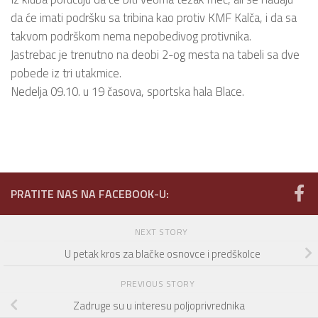
da će imati podršku sa tribina kao protiv KMF Kalča, i da sa
takvom podrškom nema nepobedivog protivnika.
Jastrebac je trenutno na deobi 2-og mesta na tabeli sa dve
pobede iz tri utakmice.
Nedelja 09.10. u 19 časova, sportska hala Blace.
PRATITE NAS NA FACEBOOK-U:
NEXT STORY
U petak kros za blačke osnovce i predškolce
PREVIOUS STORY
Zadruge su u interesu poljoprivrednika