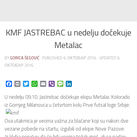
KMF JASTREBAC u nedelju dočekuje
Metalac
BY
GORICA ŠEGOVIĆ
· PUBLISHED
6. ОКТОБАР 2016.
· UPDATED
6.
ОКТОБАР 2016.
Facebook
Print
Twitter
WhatsApp
Email
Viber
Message
LinkedIn
U nedelju 09.10. Jastrebac dočekuje ekipu Metalac Kolorado
iz Gornjeg Milanovca u četvrtom kolu Prve futsal loge Srbije.
Ova utakmica je veoma važna za blačane koji su nakon dve
vezane pobede na startu, izgubili od ekipe Nove Pazove.
Iz kluba poručuju da će biti veoma težak meč, ali se nadaju