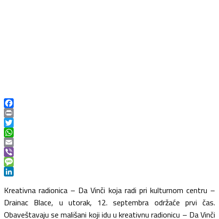
Facebook
Print
Twitter
WhatsApp
Email
Viber
Message
LinkedIn
Kreativna radionica – Da Vinči koja radi pri kulturnom centru –
Drainac Blace, u utorak, 12. septembra održaće prvi čas.
Obaveštavaju se mališani koji idu u kreativnu radionicu – Da Vinči