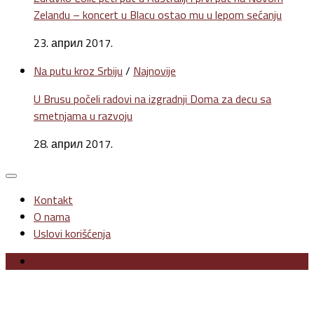
Zelandu – koncert u Blacu ostao mu u lepom sećanju
23. април 2017.
Na putu kroz Srbiju
/
Najnovije
U Brusu počeli radovi na izgradnji Doma za decu sa
smetnjama u razvoju
28. април 2017.
Kontakt
O nama
Uslovi korišćenja