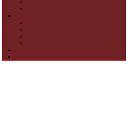
Sport
Turizam
Toplički okrug
Blace
Kuršumlija
Prokuplje
Žitorađa
O nama
Kontakt