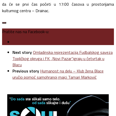
da će se prvi čas početi u 17:00 časova u prostorijama
kulturnog centra – Drainac.
Pratite nas na Facebook-u:
Next story
Omladinska reprezentacija Fudbalskog saveza
Topličkog okruga i FK „Novi Pazar“igraju u četvrtak u
Blacu
Previous story
Humanost na delu – Klub žena Blace
uručio pomoć samohranoj majci Tamari Marković