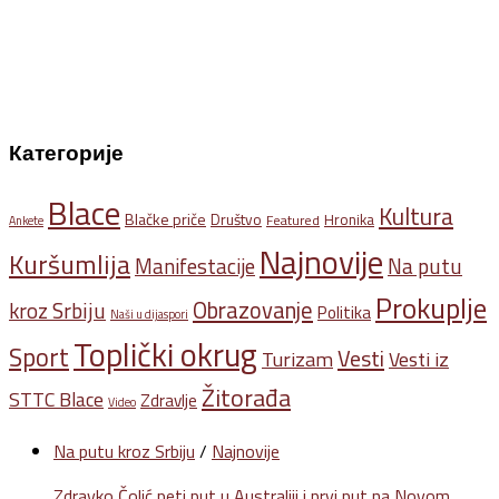
Категорије
Blace
Kultura
Blačke priče
Društvo
Hronika
Featured
Ankete
Najnovije
Kuršumlija
Na putu
Manifestacije
Prokuplje
Obrazovanje
kroz Srbiju
Politika
Naši u dijaspori
Toplički okrug
Sport
Vesti
Turizam
Vesti iz
Žitorađa
STTC Blace
Zdravlje
Video
Na putu kroz Srbiju
/
Najnovije
Zdravko Čolić peti put u Australiji i prvi put na Novom