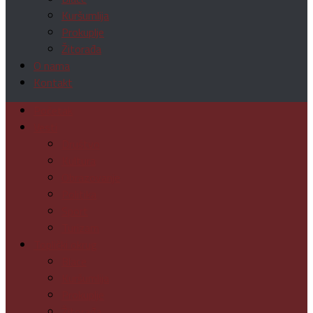
Kuršumlija
Prokuplje
Žitorađa
O nama
Kontakt
Početak
Vesti
Društvo
Kultura
Obrazovanje
Politika
Sport
Turizam
Toplički okrug
Blace
Kuršumlija
Prokuplje
Žitorađa