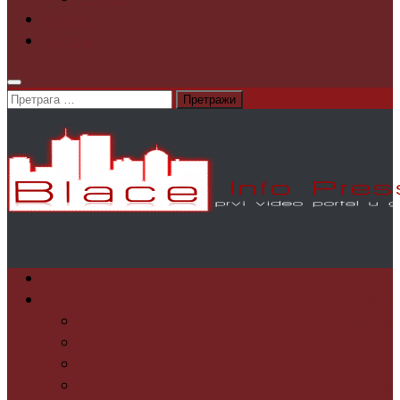
O nama
Kontakt
Претрага
за:
Početak
Vesti
Društvo
Kultura
Obrazovanje
Politika