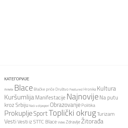
КАТЕГОРИЈЕ
Blace
Kultura
Blačke priče
Društvo
Hronika
Featured
Ankete
Najnovije
Kuršumlija
Na putu
Manifestacije
Obrazovanje
kroz Srbiju
Politika
Naši u dijaspori
Toplički okrug
Prokuplje
Sport
Turizam
Žitorađa
Vesti
Vesti iz STTC Blace
Zdravlje
Video