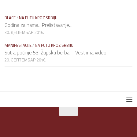
BLACE
/
NA PUTU KROZ SRBIJU
Godina za nama…Prelistavanje…
30. ДЕЦЕМБАР 2016.
MANIFESTACIJE
/
NA PUTU KROZ SRBIJU
Sutra počinje 53. Župska berba – Vest ima video
20. СЕПТЕМБАР 2016.