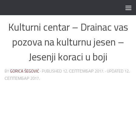
Skip to content
Kulturni centar – Drainac vas
pozova na kulturnu jesen –
Jesenji koraci u boji
BY
GORICA ŠEGOVIĆ
· PUBLISHED
12. СЕПТЕМБАР 2017.
· UPDATED
12.
СЕПТЕМБАР 2017.