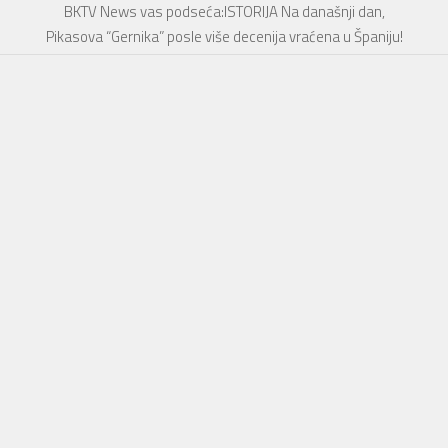
BKTV News vas podseća:ISTORIJA Na današnji dan,
Pikasova “Gernika” posle više decenija vraćena u Španiju!