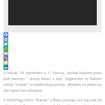
Facebook
Print
Twitter
WhatsApp
Email
Viber
Message
LinkedIn
U utorak, 19. septembra u 11 časova, počinje kulturna jesen
pod nazivom “ Jesenji koraci u boji”. Organizator je Kulturni
centar “Drainac” a manifestacija počinje slikanjem na platnu na
ulici ispred ove ustanove.
Iz Kulturnog centra “Drainac” u Blacu pozivaju sve koji vole da