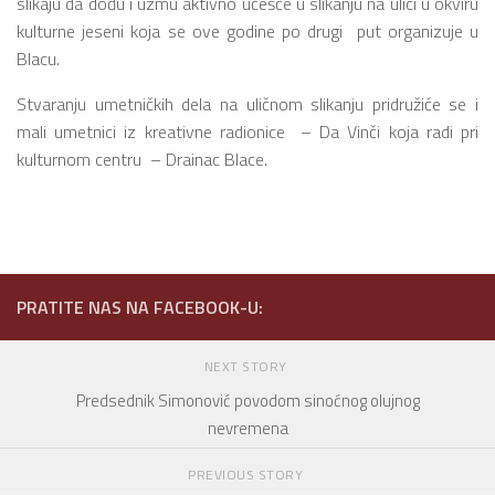
slikaju da dođu i uzmu aktivno učešće u slikanju na ulici u okviru
kulturne jeseni koja se ove godine po drugi put organizuje u
Blacu.
Stvaranju umetničkih dela na uličnom slikanju pridružiće se i
mali umetnici iz kreativne radionice – Da Vinči koja radi pri
kulturnom centru – Drainac Blace.
PRATITE NAS NA FACEBOOK-U:
NEXT STORY
Predsednik Simonović povodom sinoćnog olujnog
nevremena
PREVIOUS STORY