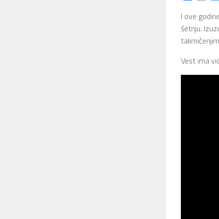
I ove godin
šetnju. Izu
takmičenjim
Vest ima vi