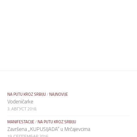
NA PUTU KROZ SRBIJU
/
NAJNOVIJE
Vodeničarke
3. АВГУСТ 2018.
MANIFESTACIJE
/
NA PUTU KROZ SRBIJU
Završena „KUPUSIJADA“ u Mrčajevcima
19. СЕПТЕМБАР 2016.