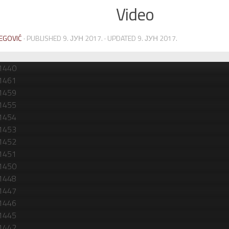
Video
EGOVIĆ
· PUBLISHED
9. ЈУН 2017.
· UPDATED
9. ЈУН 2017.