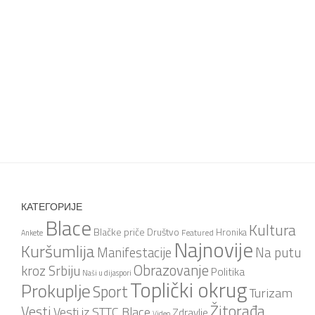
КАТЕГОРИЈЕ
Blace
Kultura
Blačke priče
Društvo
Hronika
Featured
Ankete
Najnovije
Kuršumlija
Na putu
Manifestacije
Obrazovanje
kroz Srbiju
Politika
Naši u dijaspori
Toplički okrug
Prokuplje
Sport
Turizam
Žitorađa
Vesti
Vesti iz STTC Blace
Zdravlje
Video