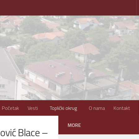
Početak
Vesti
Toplički okrug
O nama
Kontakt
MORE
ović Blace –