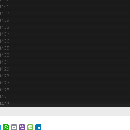
ok
t
Twitter
WhatsApp
Email
Viber
Message
LinkedIn