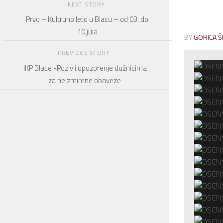
NEXT STORY
Prvo – Kultruno leto u Blacu – od 03. do
10.jula
BY
GORICA Š
PREVIOUS STORY
JKP Blace -Poziv i upozorenje dužnicima
za neizmirene obaveze