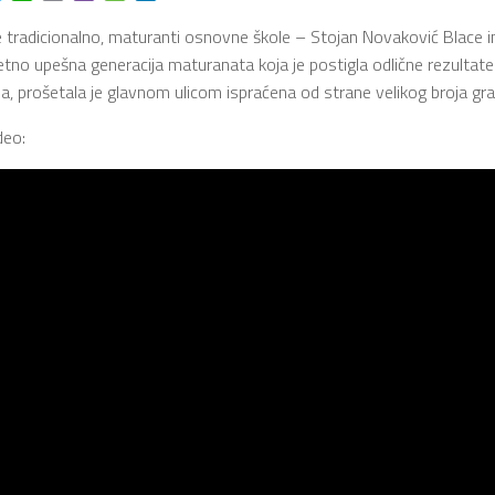
e tradicionalno, maturanti osnovne škole – Stojan Novaković Blace 
zetno upešna generacija maturanata koja je postigla odlične rezultat
a, prošetala je glavnom ulicom ispraćena od strane velikog broja gr
deo: