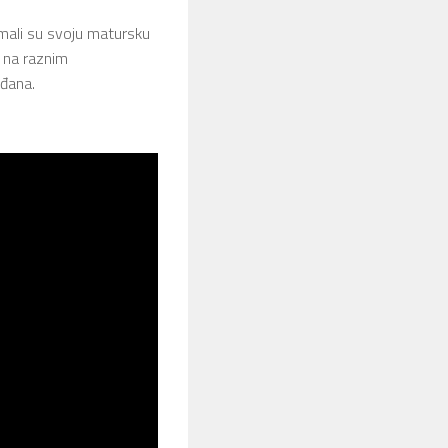
imali su svoju matursku
e na raznim
ađana.