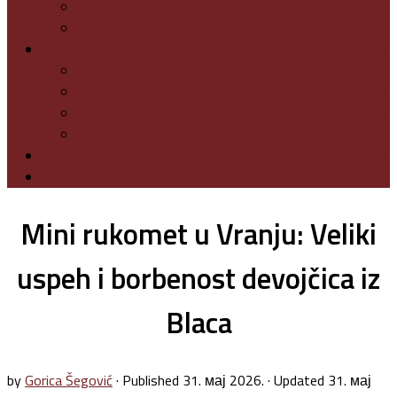
Sport
Turizam
Toplički okrug
Blace
Kuršumlija
Prokuplje
Žitorađa
O nama
Kontakt
Mini rukomet u Vranju: Veliki
uspeh i borbenost devojčica iz
Blaca
by
Gorica Šegović
· Published
31. мај 2026.
· Updated
31. мај