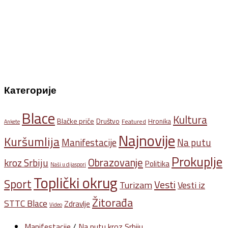
Категорије
Blace
Kultura
Blačke priče
Društvo
Hronika
Featured
Ankete
Najnovije
Kuršumlija
Na putu
Manifestacije
Prokuplje
Obrazovanje
kroz Srbiju
Politika
Naši u dijaspori
Toplički okrug
Sport
Vesti
Turizam
Vesti iz
Žitorađa
STTC Blace
Zdravlje
Video
Manifestacije
/
Na putu kroz Srbiju