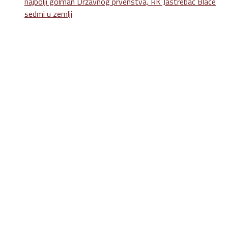
najbolji golman Državnog prvenstva, RK Jastrebac Blace
sedmi u zemlji