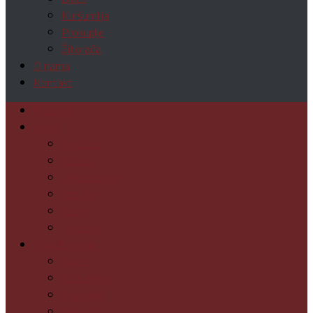
Kuršumlija
Prokuplje
Žitorađa
O nama
Kontakt
Početak
Vesti
Društvo
Kultura
Obrazovanje
Politika
Sport
Turizam
Toplički okrug
Blace
Kuršumlija
Prokuplje
Žitorađa