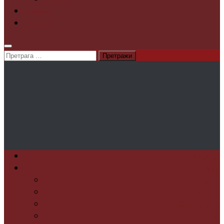
O nama
Kontakt
Претрага
за:
Početak
Vesti
Društvo
Kultura
Obrazovanje
Politika