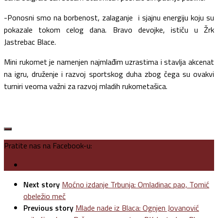
-Ponosni smo na borbenost, zalaganje i sjajnu energiju koju su
pokazale tokom celog dana. Bravo devojke, ističu u Žrk
Jastrebac Blace.
Mini rukomet je namenjen najmlađim uzrastima i stavlja akcenat
na igru, druženje i razvoj sportskog duha zbog čega su ovakvi
turniri veoma važni za razvoj mladih rukometašica.
Pratite nas na Facebook-u:
Next story
Moćno izdanje Trbunja: Omladinac pao, Tomić
obeležio meč
Previous story
Mlade nade iz Blaca: Ognjen Jovanović