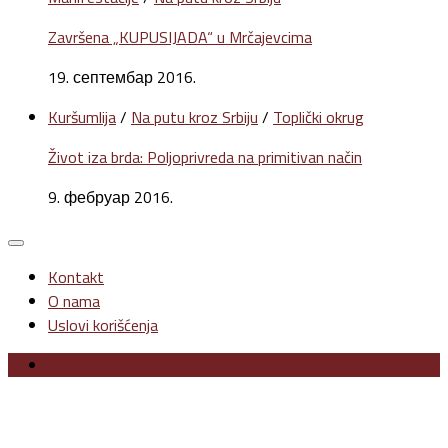
Završena „KUPUSIJADA“ u Mrčajevcima
19. септембар 2016.
Kuršumlija
/
Na putu kroz Srbiju
/
Toplički okrug
Život iza brda: Poljoprivreda na primitivan način
9. фебруар 2016.
Kontakt
O nama
Uslovi korišćenja