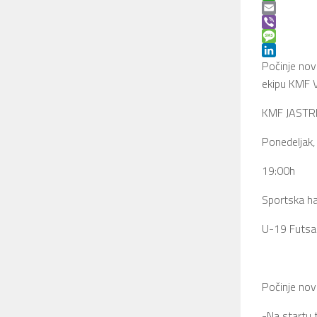
WhatsApp
Email
Viber
Message
LinkedIn
Počinje nov
ekipu KMF V
KMF JASTR
Ponedeljak,
19:00h
Sportska ha
U-19 Futsal
Počinje nov
-Na startu 