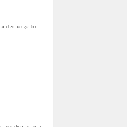
vom terenu ugostiće
e u sportskom hramu u