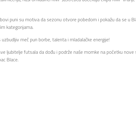
ebovi puni su motiva da sezonu otvore pobedom i pokažu da se u Bla
đim kategorijama.
 uzbudljiv meč pun borbe, talenta i mladalačke energije!
e ljubitelje futsala da dođu i podrže naše momke na početku nove s
ac Blace.