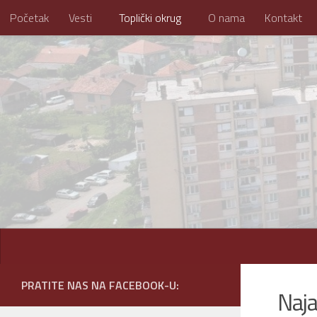
Početak
Vesti
Toplički okrug
O nama
Kontakt
Skip to content
PRATITE NAS NA FACEBOOK-U:
Naja