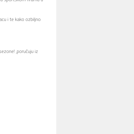
cu i te kako ozbiljno
ezone! ,poručuju iz