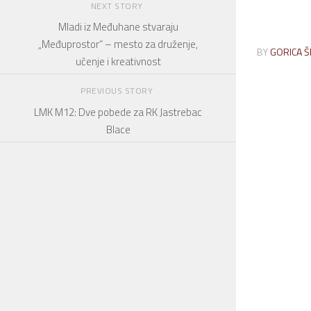
NEXT STORY
Mladi iz Međuhane stvaraju
„Međuprostor“ – mesto za druženje,
BY
GORICA Š
učenje i kreativnost
PREVIOUS STORY
LMK M12: Dve pobede za RK Jastrebac
Blace