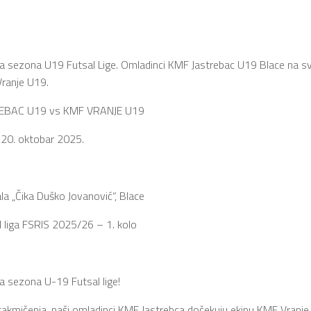
a sezona U19 Futsal Lige. Omladinci KMF Jastrebac U19 Blace na s
ranje U19.
EBAC U19 vs KMF VRANJE U19
 20. oktobar 2025.
la „Čika Duško Jovanović“, Blace
 liga FSRIS 2025/26 – 1. kolo
a sezona U-19 Futsal lige!
takmičenja, naši omladinci KMF Jastrebca dočekuju ekipu KMF Vranj