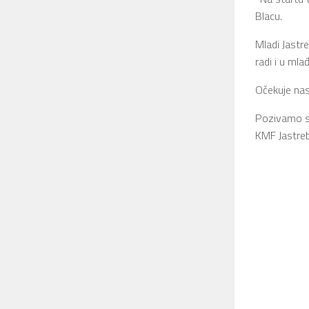
Blacu.
Mladi Jastr
radi i u mla
Očekuje nas
Pozivamo sv
KMF Jastreb