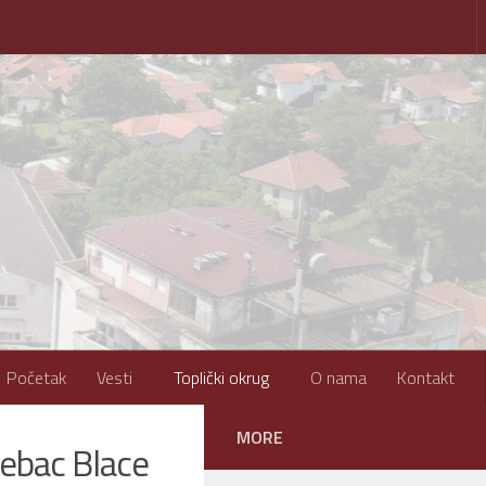
Početak
Vesti
Toplički okrug
O nama
Kontakt
MORE
rebac Blace