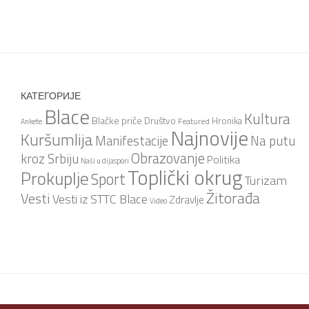
КАТЕГОРИЈЕ
Blace
Kultura
Blačke priče
Društvo
Hronika
Featured
Ankete
Najnovije
Kuršumlija
Na putu
Manifestacije
Obrazovanje
kroz Srbiju
Politika
Naši u dijaspori
Toplički okrug
Prokuplje
Sport
Turizam
Žitorađa
Vesti
Vesti iz STTC Blace
Zdravlje
Video