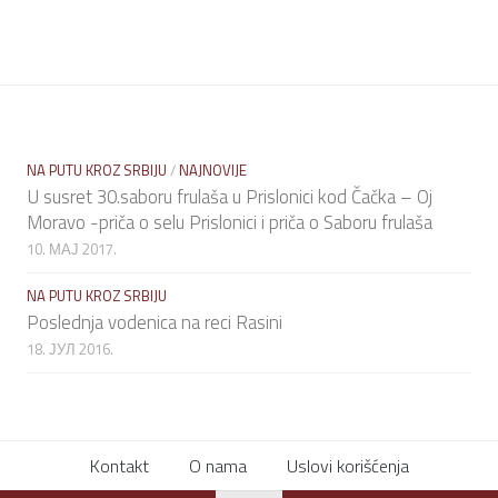
NA PUTU KROZ SRBIJU
/
NAJNOVIJE
U susret 30.saboru frulaša u Prislonici kod Čačka – Oj
Moravo -priča o selu Prislonici i priča o Saboru frulaša
10. МАЈ 2017.
NA PUTU KROZ SRBIJU
Poslednja vodenica na reci Rasini
18. ЈУЛ 2016.
Kontakt
O nama
Uslovi korišćenja