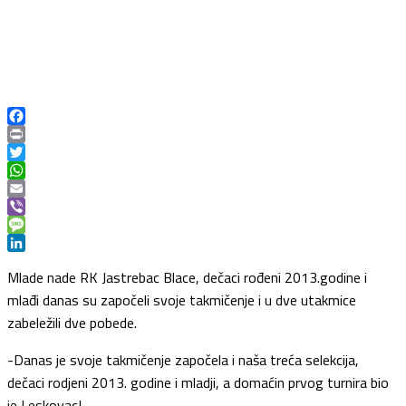
Facebook
Print
Twitter
WhatsApp
Email
Viber
Message
LinkedIn
Mlade nade RK Jastrebac Blace, dečaci rođeni 2013.godine i
mlađi danas su započeli svoje takmičenje i u dve utakmice
zabeležili dve pobede.
-Danas je svoje takmičenje započela i naša treća selekcija,
dečaci rodjeni 2013. godine i mladji, a domaćin prvog turnira bio
je Leskovac!