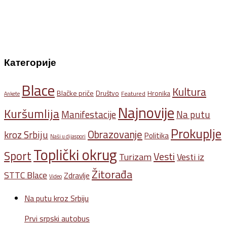
Категорије
Blace
Kultura
Blačke priče
Društvo
Hronika
Featured
Ankete
Najnovije
Kuršumlija
Na putu
Manifestacije
Prokuplje
Obrazovanje
kroz Srbiju
Politika
Naši u dijaspori
Toplički okrug
Sport
Vesti
Turizam
Vesti iz
Žitorađa
STTC Blace
Zdravlje
Video
Na putu kroz Srbiju
Prvi srpski autobus