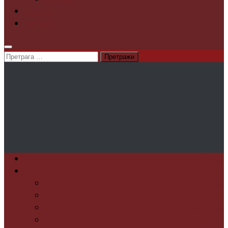
O nama
Kontakt
Претрага
за:
Početak
Vesti
Društvo
Kultura
Obrazovanje
Politika