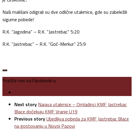
Naši mališani odigrali su dve odlične utakmice, gde su zabeležili
sigurne pobede!
R.K. “Jagodina” – R.K. “Jastrebac” 5:20
R.K. “Jastrebac” – R.K. “Goč-Merkur” 25:9
Pratite nas na Facebook-u:
Next story
Najava utakmice – Omladinci KMF Jastrebac
Blace dočekuju KMF Vranje U19
Previous story
Ubedljiva pobeda za KMF Jastrebac Blace
na gostovanju u Novoj Pazovi