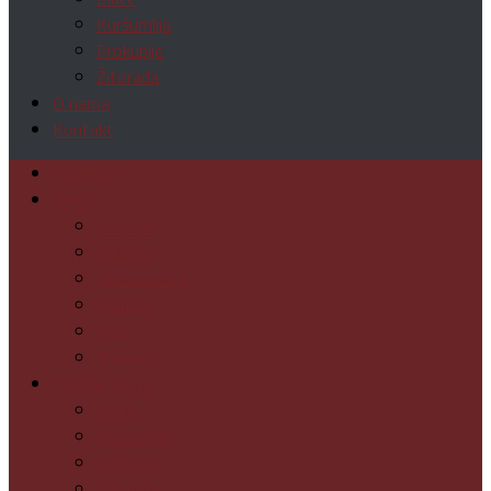
Kuršumlija
Prokuplje
Žitorađa
O nama
Kontakt
Početak
Vesti
Društvo
Kultura
Obrazovanje
Politika
Sport
Turizam
Toplički okrug
Blace
Kuršumlija
Prokuplje
Žitorađa