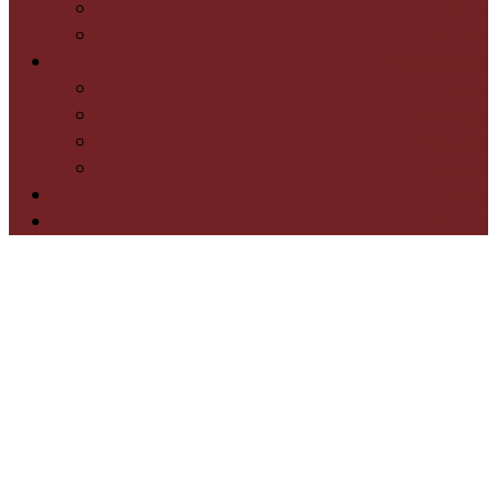
Sport
Turizam
Toplički okrug
Blace
Kuršumlija
Prokuplje
Žitorađa
O nama
Kontakt