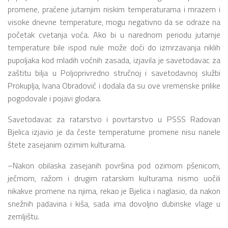
promene, praćene jutarnjim niskim temperaturama i mrazem i
visoke dnevne temperature, mogu negativno da se odraze na
početak cvetanja voća. Ako bi u narednom periodu jutarnje
temperature bile ispod nule može doći do izmrzavanja niklih
pupoljaka kod mladih voćnih zasada, izjavila je savetodavac za
zaštitu bilja u Poljoprivredno stručnoj i savetodavnoj službi
Prokuplja, Ivana Obradović i dodala da su ove vremenske prilike
pogodovale i pojavi glodara.
Savetodavac za ratarstvo i povrtarstvo u PSSS Radovan
Bjelica izjavio je da česte temperaturne promene nisu nanele
štete zasejanim ozimim kulturama.
–Nakon obilaska zasejanih površina pod ozimom pšenicom,
ječmom, ražom i drugim ratarskim kulturama nismo uočili
nikakve promene na njima, rekao je Bjelica i naglasio, da nakon
snežnih padavina i kiša, sada ima dovoljno dubinske vlage u
zemljištu.