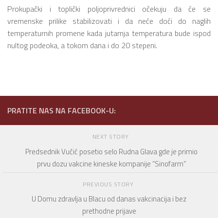
Prokupački i toplički poljoprivrednici očekuju da će se
vremenske prilike stabilizovati i da neće doći do naglih
temperaturnih promene kada jutarnja temperatura bude ispod
nultog podeoka, a tokom dana i do 20 stepeni.
PRATITE NAS NA FACEBOOK-U:
NEXT STORY
Predsednik Vučić posetio selo Rudna Glava gde je primio
prvu dozu vakcine kineske kompanije “Sinofarm”
PREVIOUS STORY
U Domu zdravlja u Blacu od danas vakcinacija i bez
prethodne prijave