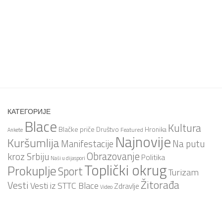
КАТЕГОРИЈЕ
Blace
Kultura
Blačke priče
Društvo
Hronika
Featured
Ankete
Najnovije
Kuršumlija
Na putu
Manifestacije
Obrazovanje
kroz Srbiju
Politika
Naši u dijaspori
Toplički okrug
Prokuplje
Sport
Turizam
Žitorađa
Vesti
Vesti iz STTC Blace
Zdravlje
Video