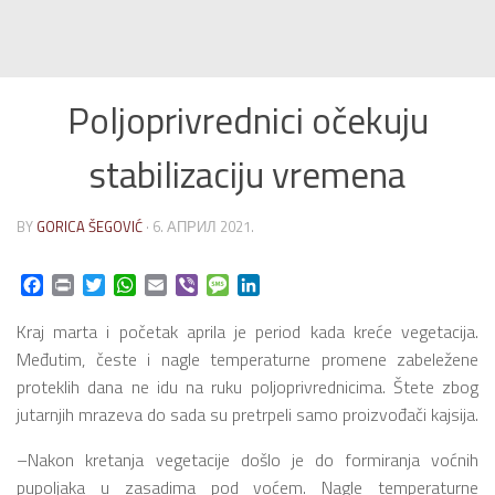
Poljoprivrednici očekuju
stabilizaciju vremena
BY
GORICA ŠEGOVIĆ
·
6. АПРИЛ 2021.
Facebook
Print
Twitter
WhatsApp
Email
Viber
Message
LinkedIn
Kraj marta i početak aprila je period kada kreće vegetacija.
Međutim, česte i nagle temperaturne promene zabeležene
proteklih dana ne idu na ruku poljoprivrednicima. Štete zbog
jutarnjih mrazeva do sada su pretrpeli samo proizvođači kajsija.
–Nakon kretanja vegetacije došlo je do formiranja voćnih
pupoljaka u zasadima pod voćem. Nagle temperaturne