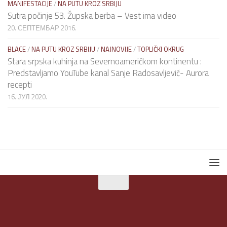
MANIFESTACIJE
/
NA PUTU KROZ SRBIJU
Sutra počinje 53. Župska berba – Vest ima video
20. СЕПТЕМБАР 2016.
BLACE
/
NA PUTU KROZ SRBIJU
/
NAJNOVIJE
/
TOPLIČKI OKRUG
Stara srpska kuhinja na Severnoameričkom kontinentu :
Predstavljamo YouTube kanal Sanje Radosavljević- Aurora
recepti
16. ЈУЛ 2020.