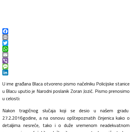
Facebook
Print
Twitter
WhatsApp
Email
Viber
Message
LinkedIn
U ime građana Blaca otvoreno pismo načelniku Policijske stanice
u Blacu uputio je Narodni poslanik Zoran Jozić. Pismo prenosimo
u celosti:
Nakon tragičnog slučaja koji se desio u našem gradu
27.2.2016godine, a na osnovu opštepoznatih činjenica kako o
detaljima nesreće, tako i o duže vremenom neadekvatnom