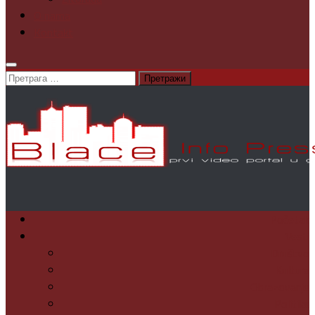
O nama
Kontakt
Претрага
за:
Početak
Vesti
Društvo
Kultura
Obrazovanje
Politika