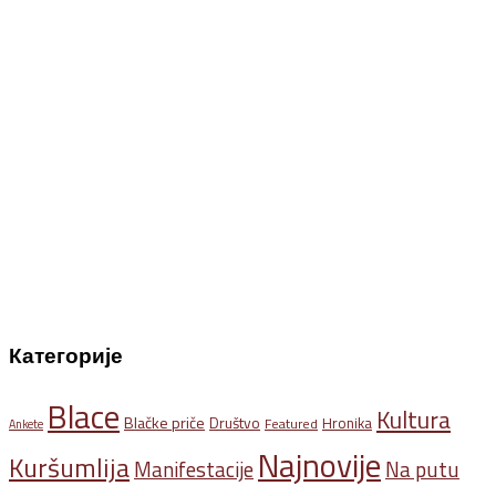
Категорије
Blace
Kultura
Blačke priče
Društvo
Hronika
Featured
Ankete
Najnovije
Kuršumlija
Na putu
Manifestacije