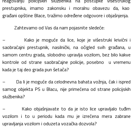
reagovanju policijskih službenika na postupke višestrukog
prestupnika, imamo zakonsku i moralnu obavezu da, kao
građani opštine Blace, tražimo određene odgovore i objašnjenja.
Zahtevamo od Vas da nam pojasnite sledeće:
– Kako je moguće da lice, koje je višestruki krivični i
saobraćajni prestupnik, nasilnički, na očigled svih građana, u
samom centru grada, slobodno upravlja vozilom, bez bilo kakve
kontrole od strane saobraćajne policije, posebno u vremenu
kada je taj deo grada pun šetača?
– Da li je moguće da celodnevna bahata vožnja, čak i ispred
samog objekta PS u Blacu, nije primećena od strane policijskih
službenika?
– Kako objašnjavate to da je isto lice upravljalo tuđim
vozilom i to u periodu kada mu je izrečena mera zabrane
upravljanja vozilom i oduzeta vozačka dozvola?