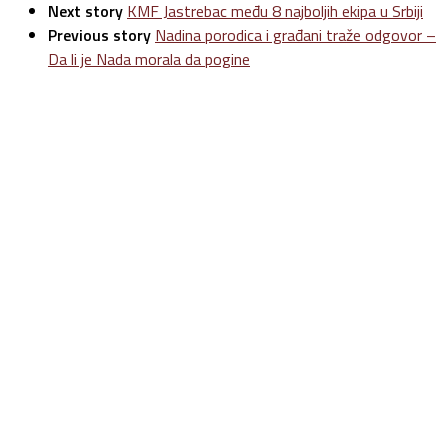
Next story
KMF Jastrebac među 8 najboljih ekipa u Srbiji
Previous story
Nadina porodica i građani traže odgovor –
Da li je Nada morala da pogine