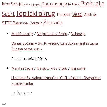
Prokuplje
Obrazovanje
kroz Srbiju
Politika
Naši u dijaspori
Toplički okrug
Sport
Vesti
Turizam
Vesti iz
Žitorađa
STTC Blace
Zdravlje
Video
Manifestacije
/
Na putu kroz Srbiju
/
Najnovije
Danas počinje – 54. Privredno turistička manifestacija
Župska berba 2017
21. септембар 2017.
Manifestacije
/
Na putu kroz Srbiju
/
Najnovije
U susret 57. saboru trubača u Guči- Kako su Dragačevci
zavoleli trubu
31. јул 2017.