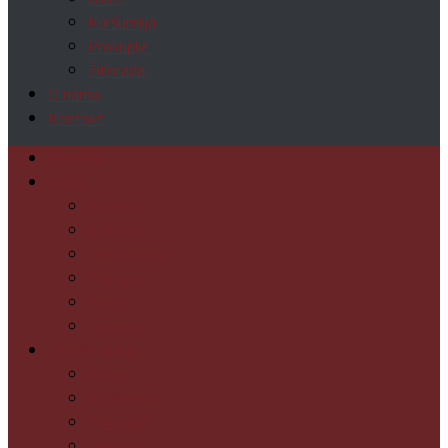
Kuršumlija
Prokuplje
Žitorađa
O nama
Kontakt
Početak
Vesti
Društvo
Kultura
Obrazovanje
Politika
Sport
Turizam
Toplički okrug
Blace
Kuršumlija
Prokuplje
Žitorađa