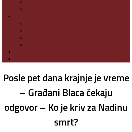
Sport
Turizam
Toplički okrug
Blace
Kuršumlija
Prokuplje
Žitorađa
O nama
Kontakt
Posle pet dana krajnje je vreme
– Građani Blaca čekaju
odgovor – Ko je kriv za Nadinu
smrt?