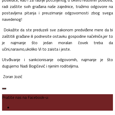
radi zaštite svih građana naše zajednice, tražimo odgovore na
postavljena pitanja i preuzimanje odgovornosti zbog svega
navedenog!
Dokažite da ste preduzeli sve zakonom predviđene mere da bi
zaštitili građane ili podnesite ostavku gospodine načelniče,jer to
je najmanje što jedan moralan čovek treba da
učini,naravno,ukoliko Vi to zaista i jeste.
Utvđivanje i sankcionisanje odgovornih, najmanje je što
dugujemo Nadi Bogićević i njenim roditeljima.
Zoran Jozić
Pratite nas na Facebook-u: