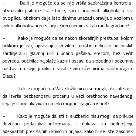
– Da li je moguće da se nije vršila saobraćajna kontrola i
utvrđivalo psihofizičko stanje, kao i procenat alkohola u krvi
ovog lica, obzirom da je isto danima unazad upravljalo vozilom u
vidno alkoholisanom stanju, šireći nemir i strah među građane?
– Kako je moguće da se nakon skorašnjih prestupa, kojom
prilikom je isti, upravljajući vozilom, uništio nekoliko betonskih
žardinjera u glavnoj ulici i udario pešaka, srećom, bez većih
povreda, počinilac najblaže kazni i ostavi da slobodno i bezumno
nastavi da seje paniku i strah svim učesnicima saobraćaja u
Blacu?
– Da li je moguće da Vaši službenici nisu mogli, hteli ili smeli
da izvrše bezbednosnu procenu u vezi prethodno navedenog,
koja je i laiku ukazivala na vrlo moguć tragičan ishod?
– Kako je moguće da isti ti službenici nisu mogli da prikupe
dovoljno podataka, informacija i dokaza za podnošenje
adekvatnih prekršajnih i krivičnih prijava, kako bi se iste zakonski