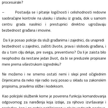
procesuirale?
– Postavlja se i pitanje logičnosti i celishodnosti redovne
saobraćajne kontrole na ulasku i izlasku iz grada, dok u samom
centru grada nasilnici i prestupnici direktno ugrožavaju
bezbednost građana i imovine.
Da li je posao policije da služi građanima i zajednici, da unapredi
bezbednost u zajednici, zaštiti živote, prava i slobodu građana, i
da u tom cilju deluje, pre svega, preventivno? Da li je zaista bilo
neophodno da nestane jedan život, da bi se preduzele propisane
mere prema višestrukom izgredniku?
Ne možemo i ne smemo ostati nemi i slepi pred očiglednim
činjenicama da neko nije radio svoj posao u skladu sa zakonskim
propisima, pravilima sližbe i kodeksom.
Kao policijski službenik kome je poverena funkcija komandovanja
odgovornog za naređenja koja izdaje, za njihovo izvršavanje i
posledice, kao i za radnje potčinjenog u okviru redovnih poslova,