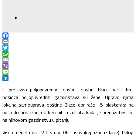
Facebook
Print
Twitter
WhatsApp
Email
Viber
Message
LinkedIn
U pretežno poljoprivrednoj opštini, opštini Blace, veliki broj
nosioca poljoprivrednih gazdinstava su žene. Upravo njima
lokalna samouprava opštine Blace doniraće 15 plastenika na
putu do postizanja određenih rezultata kada je preduzetništvo
na njihovom gazdinstvu u pitanju.
Više u nedelju na TV Prva od 06 časova(reprizno izdanje). Prilog