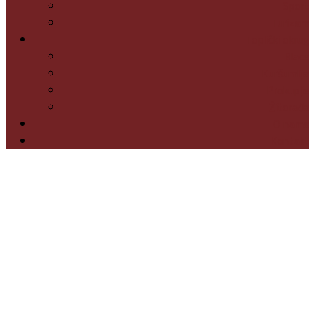
Sport
Turizam
Toplički okrug
Blace
Kuršumlija
Prokuplje
Žitorađa
O nama
Kontakt