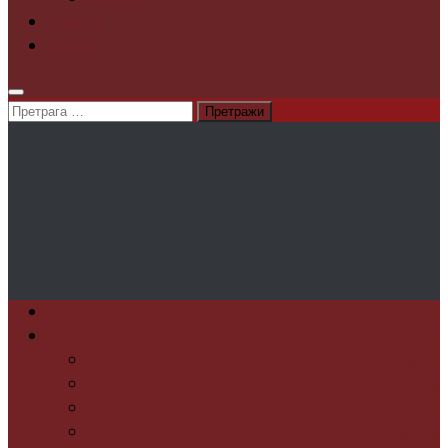
O nama
Kontakt
Претрага
за:
Početak
Vesti
Društvo
Kultura
Obrazovanje
Politika