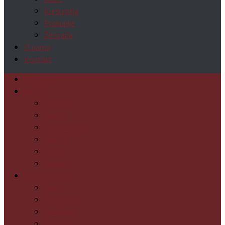
Kuršumlija
Prokuplje
Žitorađa
O nama
Kontakt
Početak
Vesti
Društvo
Kultura
Obrazovanje
Politika
Sport
Turizam
Toplički okrug
Blace
Kuršumlija
Prokuplje
Žitorađa