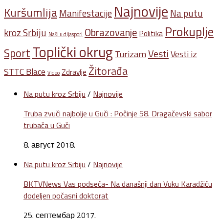
Najnovije
Kuršumlija
Na putu
Manifestacije
Prokuplje
Obrazovanje
kroz Srbiju
Politika
Naši u dijaspori
Toplički okrug
Sport
Vesti
Turizam
Vesti iz
Žitorađa
STTC Blace
Zdravlje
Video
Na putu kroz Srbiju
/
Najnovije
Truba zvuči najbolje u Guči : Počinje 58. Dragačevski sabor
trubača u Guči
8. август 2018.
Na putu kroz Srbiju
/
Najnovije
BKTVNews Vas podseća- Na današnji dan Vuku Karadžiću
dodeljen počasni doktorat
25. септембар 2017.