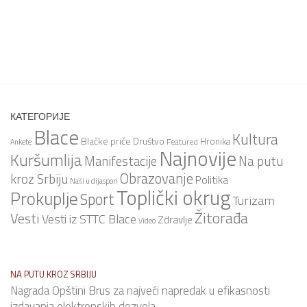
КАТЕГОРИЈЕ
Blace
Kultura
Blačke priče
Društvo
Hronika
Featured
Ankete
Najnovije
Kuršumlija
Na putu
Manifestacije
Obrazovanje
kroz Srbiju
Politika
Naši u dijaspori
Toplički okrug
Prokuplje
Sport
Turizam
Žitorađa
Vesti
Vesti iz STTC Blace
Zdravlje
Video
NA PUTU KROZ SRBIJU
Nagrada Opštini Brus za najveći napredak u efikasnosti
izdavanja elektronskih dozvola