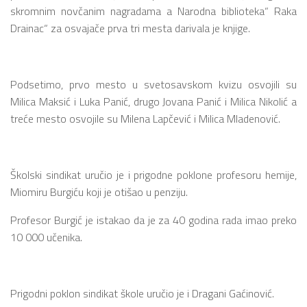
skromnim novčanim nagradama a Narodna biblioteka“ Raka
Drainac“ za osvajače prva tri mesta darivala je knjige.
Podsetimo, prvo mesto u svetosavskom kvizu osvojili su
Milica Maksić i Luka Panić, drugo Jovana Panić i Milica Nikolić a
treće mesto osvojile su Milena Lapčević i Milica Mladenović.
Školski sindikat uručio je i prigodne poklone profesoru hemije,
Miomiru Burgiću koji je otišao u penziju.
Profesor Burgić je istakao da je za 40 godina rada imao preko
10 000 učenika.
Prigodni poklon sindikat škole uručio je i Dragani Gaćinović.