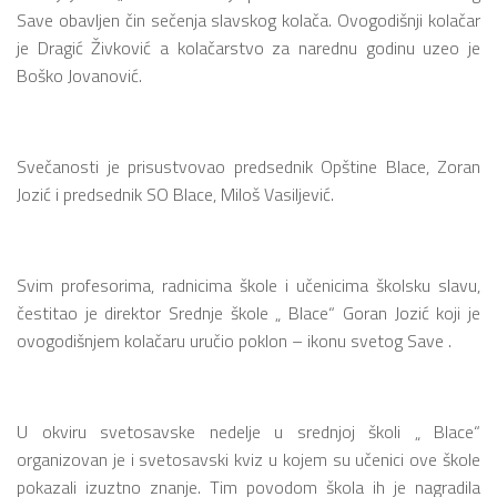
Save obavljen čin sečenja slavskog kolača. Ovogodišnji kolačar
je Dragić Živković a kolačarstvo za narednu godinu uzeo je
Boško Jovanović.
Svečanosti je prisustvovao predsednik Opštine Blace, Zoran
Jozić i predsednik SO Blace, Miloš Vasiljević.
Svim profesorima, radnicima škole i učenicima školsku slavu,
čestitao je direktor Srednje škole „ Blace“ Goran Jozić koji je
ovogodišnjem kolačaru uručio poklon – ikonu svetog Save .
U okviru svetosavske nedelje u srednjoj školi „ Blace“
organizovan je i svetosavski kviz u kojem su učenici ove škole
pokazali izuztno znanje. Tim povodom škola ih je nagradila