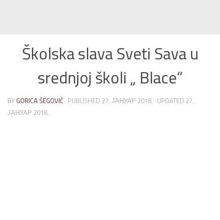
Školska slava Sveti Sava u
srednjoj školi „ Blace“
BY
GORICA ŠEGOVIĆ
· PUBLISHED
27. ЈАНУАР 2018.
· UPDATED
27.
ЈАНУАР 2018.