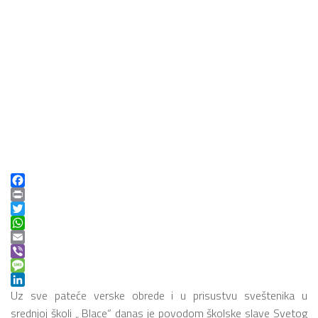
Facebook
Print
Twitter
WhatsApp
Email
Viber
Message
LinkedIn
Uz sve pateće verske obrede i u prisustvu sveštenika u
srednjoj školi „ Blace“ danas je povodom školske slave Svetog