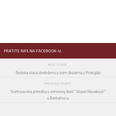
PRATITE NAS NA FACEBOOK-U:
NEXT STORY
Školska slava obeležena u svim školama u Prokuplju
PREVIOUS STORY
Svetosavska priredba u osnovnoj školi ” Stojan Novaković”
u Barbatovcu