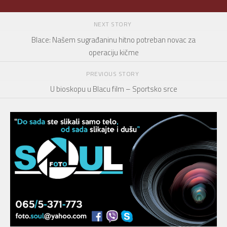
NEXT STORY
Blace: Našem sugrađaninu hitno potreban novac za
operaciju kičme
PREVIOUS STORY
U bioskopu u Blacu film – Sportsko srce