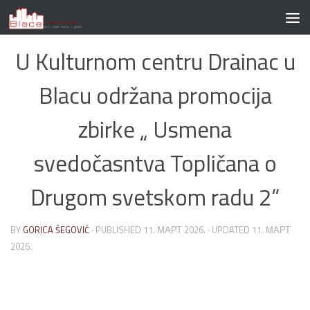
Skip to content
U Kulturnom centru Drainac u
Blacu održana promocija
zbirke „ Usmena
svedočasntva Topličana o
Drugom svetskom radu 2“
BY
GORICA ŠEGOVIĆ
· PUBLISHED
11. МАРТ 2026.
· UPDATED
11. МАРТ
2026.