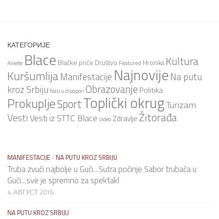
КАТЕГОРИЈЕ
Blace
Kultura
Blačke priče
Društvo
Hronika
Featured
Ankete
Najnovije
Kuršumlija
Na putu
Manifestacije
Obrazovanje
kroz Srbiju
Politika
Naši u dijaspori
Toplički okrug
Prokuplje
Sport
Turizam
Žitorađa
Vesti
Vesti iz STTC Blace
Zdravlje
Video
MANIFESTACIJE
/
NA PUTU KROZ SRBIJU
Truba zvuči najbolje u Guči…Sutra počinje Sabor trubača u
Guči…sve je spremno za spektakl
4. АВГУСТ 2016.
NA PUTU KROZ SRBIJU