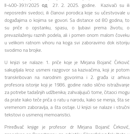
II-400-397/2025 од 27. 2. 2025. godine. Kazivači su ili
neposredni svedoci, ili članovi porodica koje su učestvovale u
događajima o kojima se govori. Sa distance od 80 godina, to
su priče o opstanku, spasu, o ljubavi prema životu, o
prevazilaženju raznih podela, ali i pomen onom malom čoveku
u velikom ratnom vihoru na koga svi zaboravimo dok istoriju
svodimo na brojke.
U knjizi se nalaze: 1. priče koje je Mirjana Bojanić Ćirković
sakupljala kroz usmeni razgovor sa kazivačima, koji je potom
transkribovan na narodnim govorima i 2. građa iz arhiva
profesora istorije koji je 1986. godine radio slično istraživanje
za potrebe tadašnjih udžbenika; zahvaljujući tome, čitaoci mogu
da prate kako teče priča o ratu u narodu, kako se menja, šta se
vremenom zaboravlja, a šta ostaje. U knjizi se nalaze i stručni
tekstovi o usmenoj memoaristici.
Priređivač knjige je profesor dr Mirjana Bojanić Ćirković,