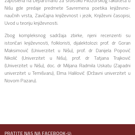
zaposlena na Departmanu za srbistiku Filozofskog fakulteta u
Nišu gde predaje predmete Savremena poetika književno-
naučnih vrsta, Zavičajna književnost i jezik, Književni časopisi,
Uvod u teoriju književnosti.
Zbog kompleksnog sadržaja zbirke, njeni recenzenti su
istoričari književnosti, folkloristi, dijalektolozi: prof. dr Goran
Maksimović (Univerzitet u Nišu), prof. dr Danijela Popović
Nikolić (Univerzitet u Nišu), prof. dr Tatjana Trajković
(Univerzitet u Nišu), doc. dr Miljana Radmila Uskatu (Zapadni
univerzitet u Temišvaru), Elma Halilović (Državni univerzitet u
Novom Pazaru).
PRATITE NAS NA FACEBOOK-U: