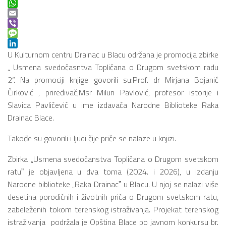
Twitter
WhatsApp
Email
Viber
Message
LinkedIn
U Kulturnom centru Drainac u Blacu održana je promocija zbirke
„ Usmena svedočasntva Topličana o Drugom svetskom radu
2“. Na promociji knjige govorili su:Prof. dr Mirjana Bojanić
Ćirković , priređivač,Msr Milun Pavlović, profesor istorije i
Slavica Pavličević u ime izdavača Narodne Biblioteke Raka
Drainac Blace.
Takođe su govorili i ljudi čije priče se nalaze u knjizi.
Zbirka „Usmena svedočanstva Topličana o Drugom svetskom
ratuˮ je objavljena u dva toma (2024. i 2026), u izdanju
Narodne biblioteke „Raka Drainacˮ u Blacu. U njoj se nalazi više
desetina porodičnih i životnih priča o Drugom svetskom ratu,
zabeleženih tokom terenskog istraživanja. Projekat terenskog
istraživanja podržala je Opština Blace po javnom konkursu br.