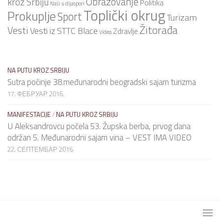
Obrazovanje
kroz Srbiju
Politika
Naši u dijaspori
Toplički okrug
Prokuplje
Sport
Turizam
Žitorađa
Vesti
Vesti iz STTC Blace
Zdravlje
Video
NA PUTU KROZ SRBIJU
Sutra počinje 38.međunarodni beogradski sajam turizma
17. ФЕБРУАР 2016.
MANIFESTACIJE
/
NA PUTU KROZ SRBIJU
U Aleksandrovcu počela 53. Župska berba, prvog dana
održan 5. Međunarodni sajam vina – VEST IMA VIDEO
22. СЕПТЕМБАР 2016.