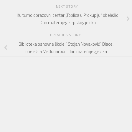
NEXT STORY
Kulturno obrazovni centar „Toplica u Prokuplju“ obeležio
Dan maternjeg-srpskog jezika
PREVIOUS STORY
Biblioteka osnovne škole “ Stojan Novaković” Blace,
obeležila Međunarodni dan maternjeg jezika