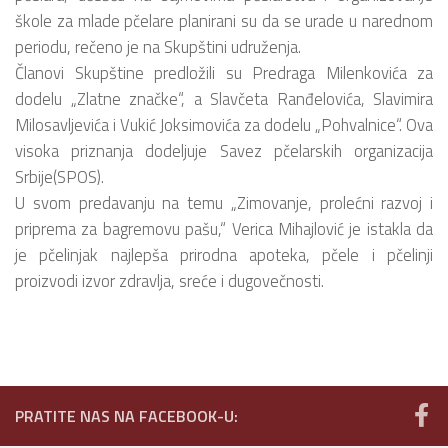
škole za mlade pčelare planirani su da se urade u narednom
periodu, rečeno je na Skupštini udruženja.
Članovi Skupštine predložili su Predraga Milenkovića za
dodelu „Zlatne značke“, a Slavčeta Ranđelovića, Slavimira
Milosavljevića i Vukić Joksimovića za dodelu „Pohvalnice“. Ova
visoka priznanja dodeljuje Savez pčelarskih organizacija
Srbije(SPOS).
U svom predavanju na temu „Zimovanje, prolećni razvoj i
priprema za bagremovu pašu,“ Verica Mihajlović je istakla da
je pčelinjak najlepša prirodna apoteka, pčele i pčelinji
proizvodi izvor zdravlja, sreće i dugovečnosti.
PRATITE NAS NA FACEBOOK-U: