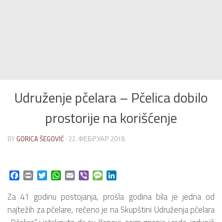
Udruženje pčelara – Pčelica dobilo
prostorije na korišćenje
BY
GORICA ŠEGOVIĆ
·
22. ФЕБРУАР 2018.
Facebook
Print
Twitter
WhatsApp
Email
Viber
Message
LinkedIn
Za 41 godinu postojanja, prošla godina bila je jedna od
najtežih za pčelare, rečeno je na Skupštini Udruženja pčelara