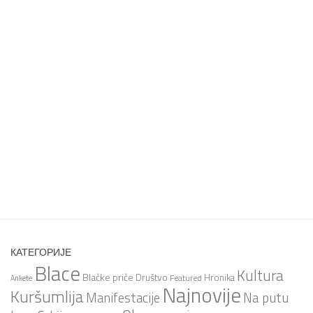
КАТЕГОРИЈЕ
Blace
Kultura
Blačke priče
Društvo
Hronika
Featured
Ankete
Najnovije
Kuršumlija
Na putu
Manifestacije