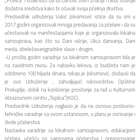
„Pčelica“ i istaknuto da su članovi, osim znanja i rada, izdvojili
dodatna sredstva kako bi očuvali svoja pčelinja društva.
Predsednik udruženja Vukić Joksimović istiće da su oni u
2017.godini organizovali mnoga predavanja za pčelare i da su
učestvovali na manifestacijama koje je organizovala lokalna
samouprava, kao što su Dani višnje, Ulica darivanja, Dani
meda, obeležavanjgradske slave i drugim.
-U prošloj godini saradnja sa lokalnom samoupravom bila je
na zavidnom nivou. Za nabavku lekova, iz budžeta nam je
odobreno 100 hiljada dinara, rekao je Joksimović, dodavši da
je ovo Udruženje , zahvaljujući rukovodstvu Opštine
Prokuplje, dobili na korišćenje prostorije za rad u Kulturnom
obrazovnom centru „Toplica“(KOC).
Predsednik Udruženja naglasio je da na osnovu poslovno-
tehničke saradnje sa ovom ustanovom, u planu je osnivanje i
škole pčelarstva.
Nastavka saradnje sa lokalnom samoupravom, edukacijom
pčelara, učešću na sajmovima pčelarstva i organizovanje