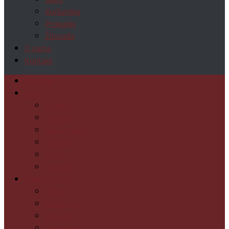
Kuršumlija
Prokuplje
Žitorađa
O nama
Kontakt
Početak
Vesti
Društvo
Kultura
Obrazovanje
Politika
Sport
Turizam
Toplički okrug
Blace
Kuršumlija
Prokuplje
Žitorađa