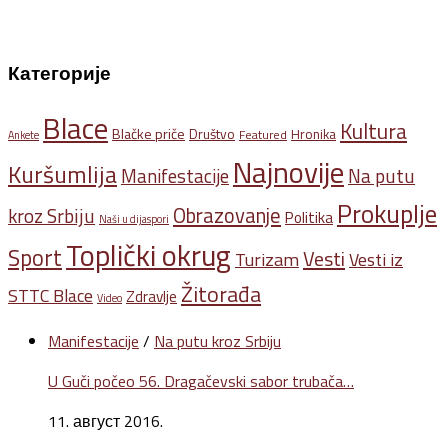
Категорије
Blace
Kultura
Blačke priče
Društvo
Hronika
Featured
Ankete
Najnovije
Kuršumlija
Na putu
Manifestacije
Prokuplje
Obrazovanje
kroz Srbiju
Politika
Naši u dijaspori
Toplički okrug
Sport
Vesti
Turizam
Vesti iz
Žitorađa
STTC Blace
Zdravlje
Video
Manifestacije
/
Na putu kroz Srbiju
U Guči počeo 56. Dragačevski sabor trubača…
11. август 2016.