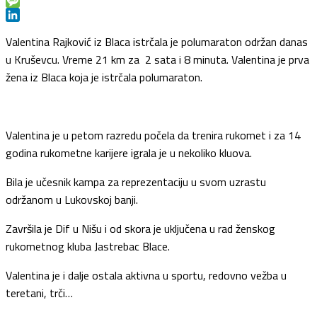
Viber
Message
LinkedIn
Valentina Rajković iz Blaca istrčala je polumaraton održan danas
u Kruševcu. Vreme 21 km za 2 sata i 8 minuta. Valentina je prva
žena iz Blaca koja je istrčala polumaraton.
Valentina je u petom razredu počela da trenira rukomet i za 14
godina rukometne karijere igrala je u nekoliko kluova.
Bila je učesnik kampa za reprezentaciju u svom uzrastu
održanom u Lukovskoj banji.
Završila je Dif u Nišu i od skora je uključena u rad ženskog
rukometnog kluba Jastrebac Blace.
Valentina je i dalje ostala aktivna u sportu, redovno vežba u
teretani, trči…