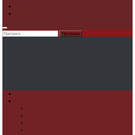
O nama
Kontakt
Претрага
за:
Početak
Vesti
Društvo
Kultura
Obrazovanje
Politika