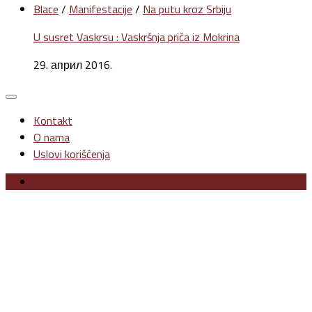
Blace
/
Manifestacije
/
Na putu kroz Srbiju
U susret Vaskrsu : Vaskršnja priča iz Mokrina
29. април 2016.
Kontakt
O nama
Uslovi korišćenja