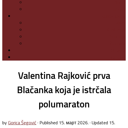
Sport
Turizam
Toplički okrug
Blace
Kuršumlija
Prokuplje
Žitorađa
O nama
Kontakt
Valentina Rajković prva
Blačanka koja je istrčala
polumaraton
by
Gorica Šegović
· Published
15. март 2026.
· Updated
15.