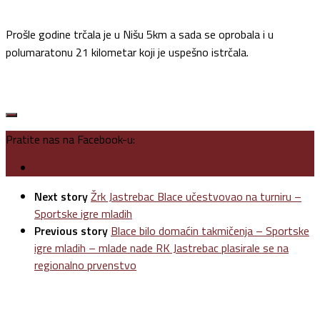
Prošle godine trčala je u Nišu 5km a sada se oprobala i u
polumaratonu 21 kilometar koji je uspešno istrčala.
Pratite nas na Facebook-u:
Next story
Žrk Jastrebac Blace učestvovao na turniru –
Sportske igre mladih
Previous story
Blace bilo domaćin takmičenja – Sportske
igre mladih – mlade nade RK Jastrebac plasirale se na
regionalno prvenstvo