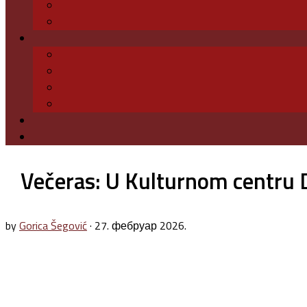
Večeras: U Kulturnom centru 
by
Gorica Šegović
·
27. фебруар 2026.