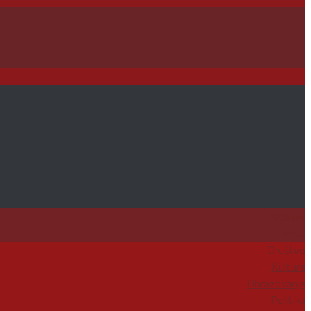
Početak
Vesti
Društvo
Kultura
Obrazovanje
Politika