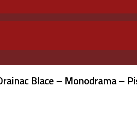
Drainac Blace – Monodrama – Pis