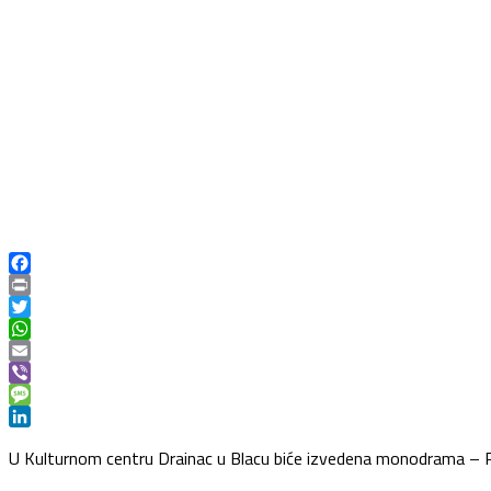
Facebook
Print
Twitter
WhatsApp
Email
Viber
Message
LinkedIn
U Kulturnom centru Drainac u Blacu biće izvedena monodrama – P