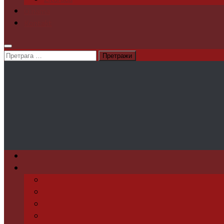
O nama
Kontakt
Претрага
за: