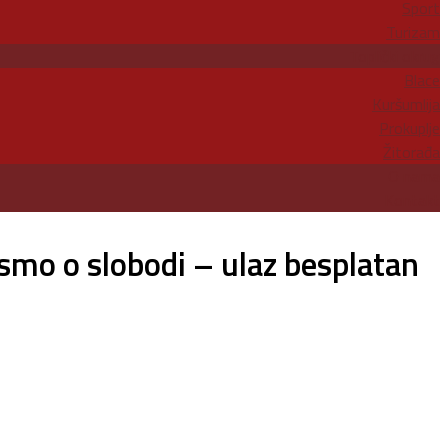
Sport
Turizam
Toplički okrug
Blace
Kuršumlija
Prokuplje
Žitorađa
O nama
Kontakt
mo o slobodi – ulaz besplatan