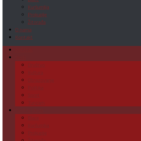
Kuršumlija
Prokuplje
Žitorađa
O nama
Kontakt
Početak
Vesti
Društvo
Kultura
Obrazovanje
Politika
Sport
Turizam
Toplički okrug
Blace
Kuršumlija
Prokuplje
Žitorađa