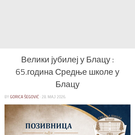
Велики јубилеј у Блацу :
65.година Средње школе у
Блацу
BY
GORICA ŠEGOVIĆ
·
28. МАЈ 2026.