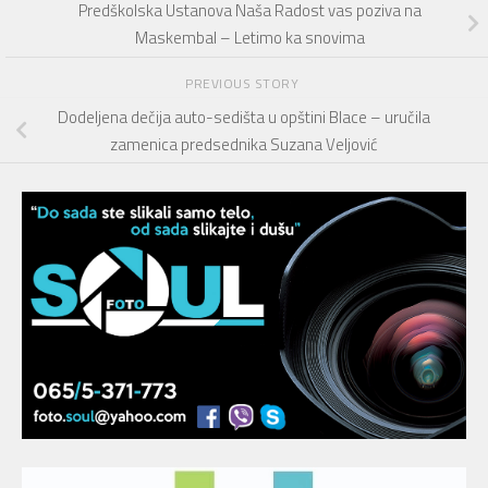
Predškolska Ustanova Naša Radost vas poziva na
Maskembal – Letimo ka snovima
PREVIOUS STORY
Dodeljena dečija auto-sedišta u opštini Blace – uručila
zamenica predsednika Suzana Veljović