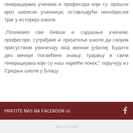
генерацијама ученика и професора који су прошли
кроз школске учионице, остављајући неизбрисив
траг у историји школе.
„Позивамо све бивше и садашње ученике,
професоре, суграђане и пријатеље школе да својим
присуством увеличају овај велики јубилеј. Будите
део вечери посвећене знању, трајању и свим
генерацијама које су наш највећи понос“, поручују из
Средње школе у Блацу.
PRATITE NAS NA FACEBOOK-U:
NEXT STORY