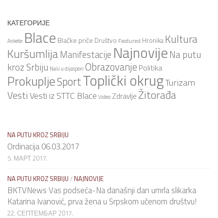
КАТЕГОРИЈЕ
Blace
Kultura
Blačke priče
Društvo
Hronika
Featured
Ankete
Najnovije
Kuršumlija
Na putu
Manifestacije
Obrazovanje
kroz Srbiju
Politika
Naši u dijaspori
Toplički okrug
Prokuplje
Sport
Turizam
Žitorađa
Vesti
Vesti iz STTC Blace
Zdravlje
Video
NA PUTU KROZ SRBIJU
Ordinacija 06.03.2017
5. МАРТ 2017.
NA PUTU KROZ SRBIJU
/
NAJNOVIJE
BKTVNews Vas podseća-Na današnji dan umrla slikarka
Katarina Ivanović, prva žena u Srpskom učenom društvu!
22. СЕПТЕМБАР 2017.