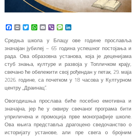
Facebook
Print
Twitter
WhatsApp
Email
Viber
Message
LinkedIn
Средња школа у Блацу ове године прославља
значајан јубилеј – 65 година успешног постојања и
рада. Ова образовна установа, која је деценијама
стуб знања, културе и развоја у Топличком крају,
свечано ће обележити свој рођендан у петак, 29. маја
2026. године, са почетком у 18 часова у Културном
центру „Драинац“.
Овогодишња прослава биће посебно емотивна и
значајна, јер ће у оквиру свечаног програма бити
уприличена и промоција прве монографије школе.
Ова књига представља драгоцено сведочанство о
историјату установе, али пре свега о бројним