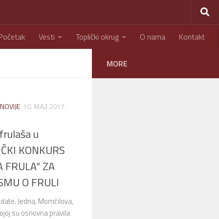
Početak
Vesti
Toplički okrug
O nama
Kontakt
MORE
NOVIJE
10. МАЈ 2017.
frulaša u
NIČKI KONKURS
 FRULA“ ZA
SMU O FRULI
 date. Jedna, Momčilova,
kojoj su osnovna pravila