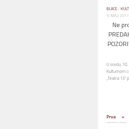
BLACE
/
KUL
9. МАЈ 2017
Ne pr
PREDA
POZORI
U sredu, 10
Kulturnom c
„Teatra 13“ 
Prva
«