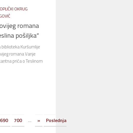
OPLIČKI OKRUG
GOVIĆ
ovijeg romana
slina pošiljka“
 biblioteka Kuršumlije
ovijeg romana Vanje
okantna priča o Teslinom
690
700
...
»
Poslednja