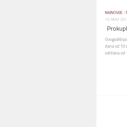
NAJNOVIJE
/
10. МАЈ 201
Prokupl
Ovogodišnja 
dana od 10 d
održana od 1