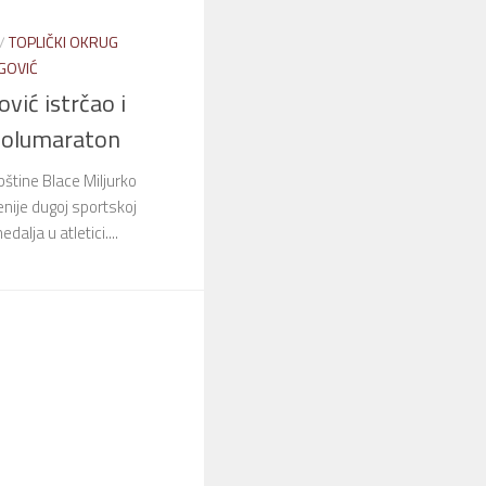
/
TOPLIČKI OKRUG
GOVIĆ
vić istrčao i
polumaraton
štine Blace Miljurko
enije dugoj sportskoj
dalja u atletici....