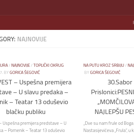
GORY:
NAJNOVIJE
TURA
/
NAJNOVIJE
/
TOPLIČKI OKRUG
NA PUTU KROZ SRBIJU
/
NAJ
7.
BY
GORICA ŠEGOVIĆ
BY
GORICA ŠEGOVIĆ
EST – Uspešna premijera
30.Sabor 
tave – U slavu predaka –
Prislonici:PES
ik – Teatar 13 oduševio
„MOMČILOVA
blačku publiku
NAJLEPŠU PE
 Uspešna premijera predstave – U
„Dve su nam frule od Boga
ka – Pomenik – Teatar 13 oduševio
Nastasijevićeva „Frula“, u 