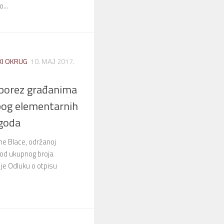
...
KI OKRUG
10. МАЈ 2017.
porez građanima
bog elementarnih
goda
ne Blace, održanoj
 od ukupnog broja
 je Odluku o otpisu