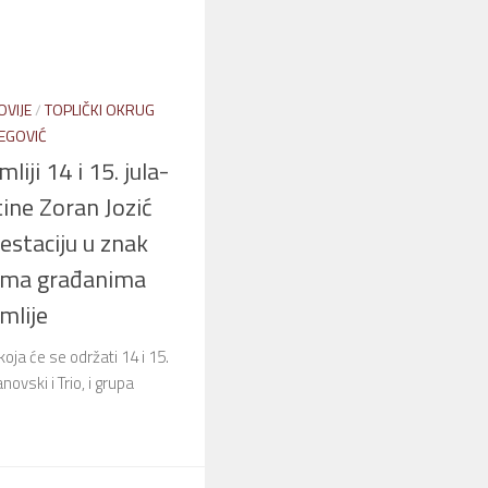
OVIJE
/
TOPLIČKI OKRUG
EGOVIĆ
liji 14 i 15. jula-
ine Zoran Jozić
estaciju u znak
ema građanima
mlije
koja će se održati 14 i 15.
novski i Trio, i grupa