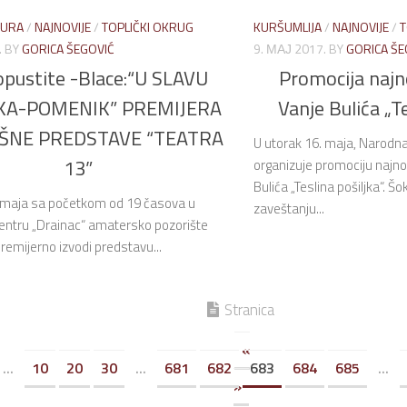
TURA
/
NAJNOVIJE
/
TOPLIČKI OKRUG
KURŠUMLIJA
/
NAJNOVIJE
/
T
.
BY
GORICA ŠEGOVIĆ
9. МАЈ 2017.
BY
GORICA ŠE
opustite -Blace:“U SLAVU
Promocija najn
KA-POMENIK” PREMIJERA
Vanje Bulića „Te
ŠNE PREDSTAVE “TEATRA
U utorak 16. maja, Narodna
13”
organizuje promociju najn
Bulića „Teslina pošiljka“. Š
. maja sa početkom od 19 časova u
zaveštanju...
entru „Drainac“ amatersko pozorište
premijerno izvodi predstavu...
Stranica
«
...
10
20
30
...
681
682
683
684
685
...
»