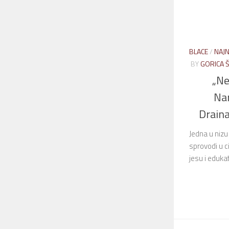
BLACE
/
NAJN
BY
GORICA 
„Ne
Nar
Draina
Jedna u nizu
sprovodi u c
jesu i eduka