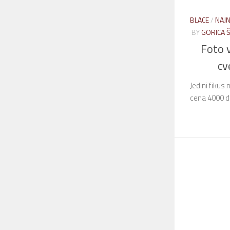
BLACE
/
NAJN
BY
GORICA 
Foto v
cv
Jedini fikus
cena 4000 d