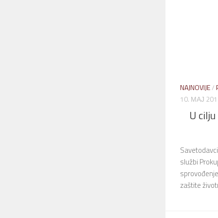
NAJNOVIJE
/
10. МАЈ 201
U cilj
Savetodavci 
službi Proku
sprovođenjem
zaštite život