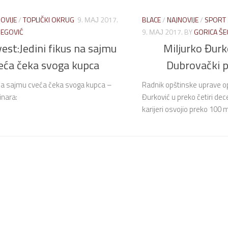
OVIJE
/
TOPLIČKI OKRUG
9. МАЈ 2017.
BLACE
/
NAJNOVIJE
/
SPORT
ŠEGOVIĆ
9. МАЈ 2017.
BY
GORICA ŠE
est:Jedini fikus na sajmu
Miljurko Đurko
eća čeka svoga kupca
Dubrovački 
 na sajmu cveća čeka svoga kupca –
Radnik opštinske uprave op
inara:
Đurković u preko četiri dec
karijeri osvojio preko 100 me