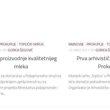
PROKUPLJE
/
TOPLIČKI OKRUG
NAJNOVIJE
/
PROKUPLJE
/
T
7.
BY
GORICA ŠEGOVIĆ
10. МАЈ 2017.
BY
GORICA Š
u proizvodnje kvalitetnijeg
Prva arhivistič
mleka
Proku
za stočarstvo u Poljoprivredno stručnoj
Istorijski arhiv „Toplica“ u
plja krajem aprila krenuli su sa
biće domaćin jednodnevne a
 projekta Ministartva poljoprivrede i
Organizator je Arhivističko d
ne...