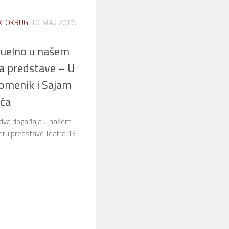
KI OKRUG
10. МАЈ 2017.
tuelno u našem
a predstave – U
omenik i Sajam
ća
 dva događaja u našem
eru predstave Teatra 13