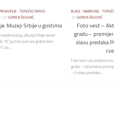
PROKUPLJE
/
TOPLIČKI OKRUG
BLACE
/
NAJNOVIJE
/
TOPLIČ
7.
BY
GORICA ŠEGOVIĆ
BY
GORICA ŠEGOVIĆ
je: Muzeji Srbije u gostima
Foto vest – Ak
gradu – premijer
manifestacija „Muzeji Srbije deset
slavu predaka P
o 10“, po treći put ove godine biće
1. do...
cve
Foto vest nas podseća na
gradu – Večerašnju premij
– U slavu predaka...