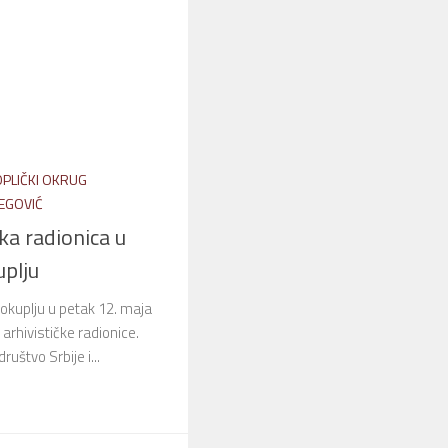
OPLIČKI OKRUG
EGOVIĆ
ka radionica u
plju
 Prokuplju u petak 12. maja
rhivističke radionice.
ruštvo Srbije i...