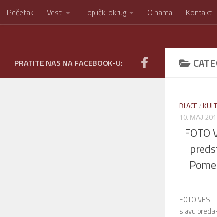
Početak
Vesti
Toplički okrug
O nama
Kontakt
Skip to content
CATE
PRATITE NAS NA FACEBOOK-U:
BLACE
/
KUL
10. МАЈ 201
FOTO V
preds
Pomen
FOTO VEST –
slavu preda