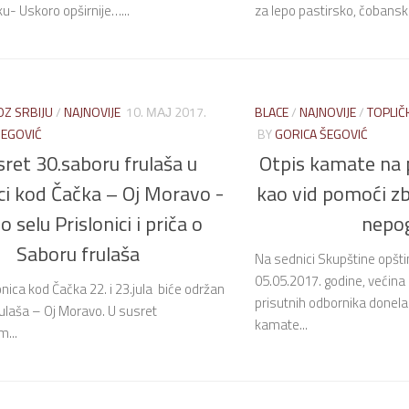
ku- Uskoro opširnije…...
za lepo pastirsko, čobansko
OZ SRBIJU
/
NAJNOVIJE
10. МАЈ 2017.
BLACE
/
NAJNOVIJE
/
TOPLIČ
ŠEGOVIĆ
BY
GORICA ŠEGOVIĆ
sret 30.saboru frulaša u
Otpis kamate na 
ici kod Čačka – Oj Moravo -
kao vid pomoći z
o selu Prislonici i priča o
nepo
Saboru frulaša
Na sednici Skupštine opšti
05.05.2017. godine, većina
onica kod Čačka 22. i 23.jula biće održan
prisutnih odbornika donela
rulaša – Oj Moravo. U susret
kamate...
...