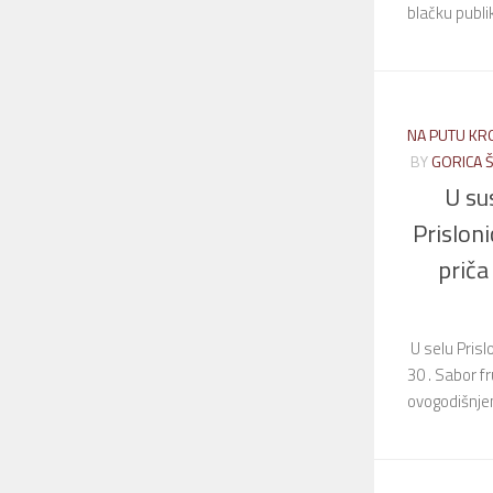
blačku publi
NA PUTU KR
BY
GORICA 
U su
Prislon
priča 
U selu Prisl
30 . Sabor f
ovogodišnjem