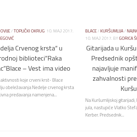
OVIJE
/
TOPLIČKI OKRUG
10. МАЈ 2017.
BLACE
/
KURŠUMLIJA
/
NAJN
ŠEGOVIĆ
10. МАЈ 2017.
BY
GORICA Š
delja Crvenog krsta“ u
Gitarijada u Kuršum
odnoj biblioteci”Raka
Predsednik opšt
c”Blace – Vest ima video
najavljuje manif
zahvalnosti pr
 aktivnosti koje crveni krst- Blace
Kuršu
ilju obeležavanja Nedelje crvenog krsta
tivna predavanja namenjena...
Na Kuršumlijskoj gitarijadi, 
jula, nastupiće Vlatko Stefa
Kerber. Predsednik...