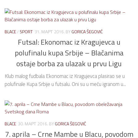
BLACE
/
SPORT
31. МАРТ 2016.
BY
GORICA ŠEGOVIĆ
Futsal: Ekonomac iz Kragujevca u
polufinalu kupa Srbije – Blačanima
ostaje borba za ulazak u prvu Ligu
Klub malog fudbala Ekonomac iz Kragujevca plasirao se u
polufinale Kupa Srbije u futsalu. Oni su u meču igranom u...
BLACE
30. МАРТ 2016.
BY
GORICA ŠEGOVIĆ
7. aprila – Crne Mambe u Blacu, povodom