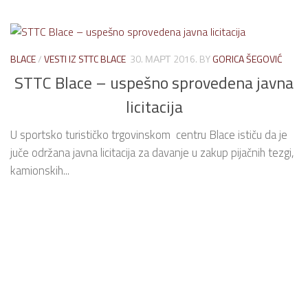
BLACE
/
VESTI IZ STTC BLACE
30. МАРТ 2016.
BY
GORICA ŠEGOVIĆ
STTC Blace – uspešno sprovedena javna
licitacija
U sportsko turističko trgovinskom centru Blace ističu da je
juče održana javna licitacija za davanje u zakup pijačnih tezgi,
kamionskih...