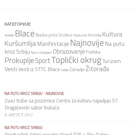
КАТЕГОРИЈЕ
Blace
Kultura
Blačke priče
Društvo
Hronika
Featured
Ankete
Najnovije
Kuršumlija
Na putu
Manifestacije
Obrazovanje
kroz Srbiju
Politika
Naši u dijaspori
Toplički okrug
Prokuplje
Sport
Turizam
Žitorađa
Vesti
Vesti iz STTC Blace
Zdravlje
Video
NA PUTU KROZ SRBIJU
/
NAJNOVIJE
Zvuci trube sa pozornice Centra za kulturu najavljuju 57.
Dragačevski sabor trubača
8. АВГУСТ 2017.
NA PUTU KROZ SRBIJU
Predsednik Srbije posetio štand TOS u Abu Dabiju