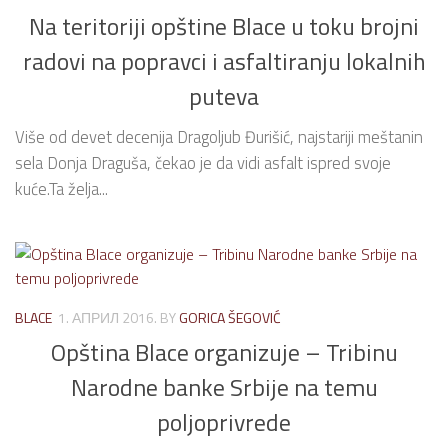
Na teritoriji opštine Blace u toku brojni
radovi na popravci i asfaltiranju lokalnih
puteva
Više od devet decenija Dragoljub Đurišić, najstariji meštanin
sela Donja Draguša, čekao je da vidi asfalt ispred svoje
kuće.Ta želja...
BLACE
1. АПРИЛ 2016.
BY
GORICA ŠEGOVIĆ
Opština Blace organizuje – Tribinu
Narodne banke Srbije na temu
poljoprivrede