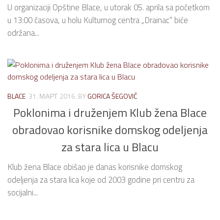
U organizaciji Opštine Blace, u utorak 05. aprila sa početkom
u 13:00 časova, u holu Kulturnog centra „Drainac“ biće
održana...
BLACE
31. МАРТ 2016.
BY
GORICA ŠEGOVIĆ
Poklonima i druženjem Klub žena Blace
obradovao korisnike domskog odeljenja
za stara lica u Blacu
Klub žena Blace obišao je danas korisnike domskog
odeljenja za stara lica koje od 2003 godine pri centru za
socijalni...