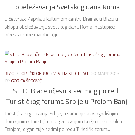
obeležavanja Svetskog dana Roma
U četvrtak 7.aprila u kulturnom centru Drainac u Blacu u
sklopu obeležavanja svetskog dana Roma, nastupiće
orkestar Crne mambe, čiji...
BLACE
/
TOPLIČKI OKRUG
/
VESTI IZ STTC BLACE
30. МАРТ 2016.
BY
GORICA ŠEGOVIĆ
STTC Blace učesnik sedmog po redu
Turističkog foruma Srbije u Prolom Banji
Turistička organizacija Srbije, u saradnji sa ovogodišnjim
domaćinima Turističkom organizacijom Kuršumlije i Prolom
Banjom, organizuje sedmi po redu Turistički forum...