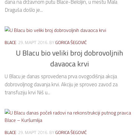
dana na državnom putu Blace-Beloljin, u mestu Mala
Draguša došlo je...
BLACE
29. МАРТ 2016.
BY
GORICA ŠEGOVIĆ
U Blacu bio veliki broj dobrovoljnih
davaoca krvi
U Blacu je danas sprovedena prva ovogodišnja akcija
dobrovoljnog davanja krvi. Akciju je sproveo zavod za
transfuziju krvi Niš u...
BLACE
29. МАРТ 2016.
BY
GORICA ŠEGOVIĆ