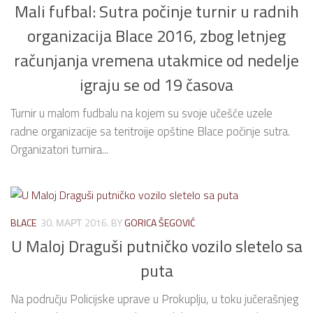
Mali fufbal: Sutra počinje turnir u radnih
organizacija Blace 2016, zbog letnjeg
računjanja vremena utakmice od nedelje
igraju se od 19 časova
Turnir u malom fudbalu na kojem su svoje učešće uzele
radne organizacije sa teritroije opštine Blace počinje sutra.
Organizatori turnira...
BLACE
30. МАРТ 2016.
BY
GORICA ŠEGOVIĆ
U Maloj Draguši putničko vozilo sletelo sa
puta
Na području Policijske uprave u Prokuplju, u toku jučerašnjeg