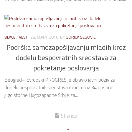
BLACE
/
VESTI
28. МАРТ 2016.
BY
GORICA ŠEGOVIĆ
Podrška samozapošljavanju mladih kroz
dodelu bespovratnih sredstava za
pokretanje poslovanja
Beograd– Evropski PROGRES je objavio javni poziv za
dodelu bespovratnih sredstava mladima iz 34 opštine
jugoistočne i jugozapadne Srbije za...
Stranica
«