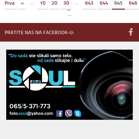
Prva
«
...
10
20
30
...
643
644
645
646
»
PRATITE NAS NA FACEBOOK-U: