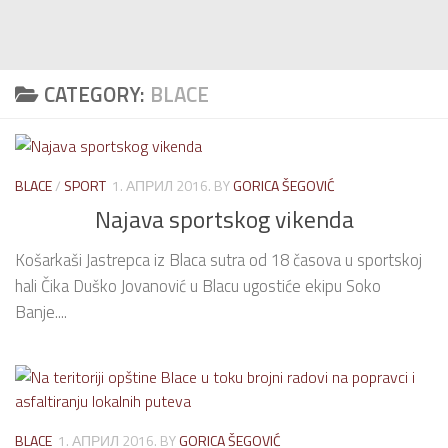
CATEGORY:
BLACE
BLACE
/
SPORT
1. АПРИЛ 2016.
BY
GORICA ŠEGOVIĆ
Najava sportskog vikenda
Košarkaši Jastrepca iz Blaca sutra od 18 časova u sportskoj
hali Čika Duško Jovanović u Blacu ugostiće ekipu Soko
Banje....
BLACE
1. АПРИЛ 2016.
BY
GORICA ŠEGOVIĆ