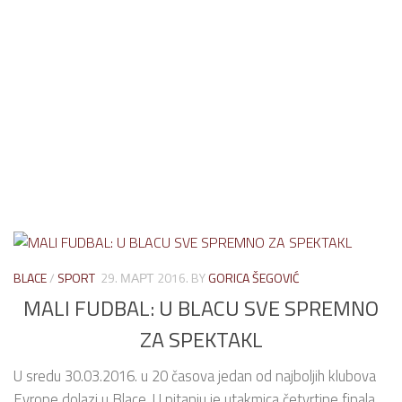
BLACE
/
SPORT
29. МАРТ 2016.
BY
GORICA ŠEGOVIĆ
MALI FUDBAL: U BLACU SVE SPREMNO
ZA SPEKTAKL
U sredu 30.03.2016. u 20 časova jedan od najboljih klubova
Evrope dolazi u Blace. U pitanju je utakmica četvrtine finala...