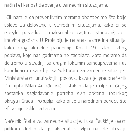
način i efiksnost delovanja u vanrednim situacijama.
-Cilj nam je da preventivnim merama obezbedimo što bolje
uslove za delovanje u vanrednim situacijama, kako bi se
izbegle posledice i maksimalno zaštitilo stanovništvo i
imovina građana. U Prokuplju je na snazi vanredna situacija,
kako zbog aktuelne pandemije Kovid 19, tako i zbog
poplava, koje nas godinama ne zaobilaze. Zato moramo da
delujemo u saradnji sa drugim lokalnim samoupravama i uz
koordinaciju i saradnju sa Sektorom za vanredne situacije i
Ministarstvom unutrašnjih poslova, kazao je gradonačelnik
Prokuplja Milan Aranđelović i istakao da je i cilj današnjeg
sastanka sagledavanje potreba svih opština Topličkog
okruga i Grada Prokuplja, kako bi se u narednom periodu što
efikasnije radilo na terenu.
Načelnik Štaba za vanredne situacije, Luka Čaušić je ovom
prilikom dodao da je akcenat stavljen na identifikaciju