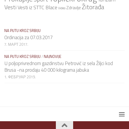
Žitorađa
Vesti
Vesti iz STTC Blace
Zdravlje
Video
NA PUTU KROZ SRBIJU
Ordinacija za 07.03.2017
7. МАРТ 2017.
NA PUTU KROZ SRBIJU
/
NAJNOVIJE
U poljoprivrednom gazdinstvu Petrović iz sela Žiljci kod
Brusa -na prodaju 40 000 kilograma jabuka
1. ФЕБРУАР 2019.