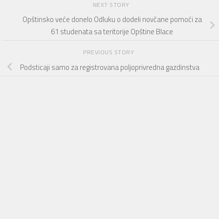
NEXT STORY
Opštinsko veće donelo Odluku o dodeli novčane pomoći za
61 studenata sa teritorije Opštine Blace
PREVIOUS STORY
Podsticaji samo za registrovana poljoprivredna gazdinstva