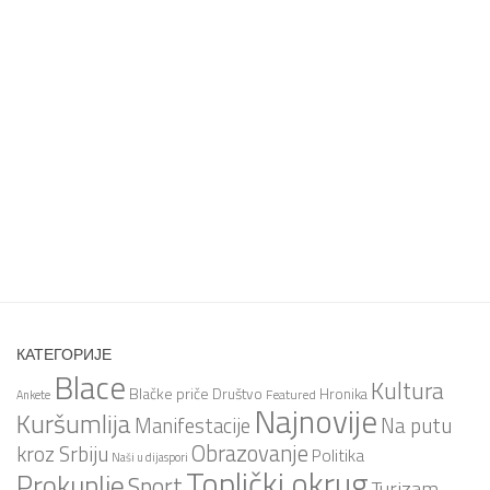
КАТЕГОРИЈЕ
Blace
Kultura
Blačke priče
Društvo
Hronika
Featured
Ankete
Najnovije
Kuršumlija
Na putu
Manifestacije
Obrazovanje
kroz Srbiju
Politika
Naši u dijaspori
Toplički okrug
Prokuplje
Sport
Turizam