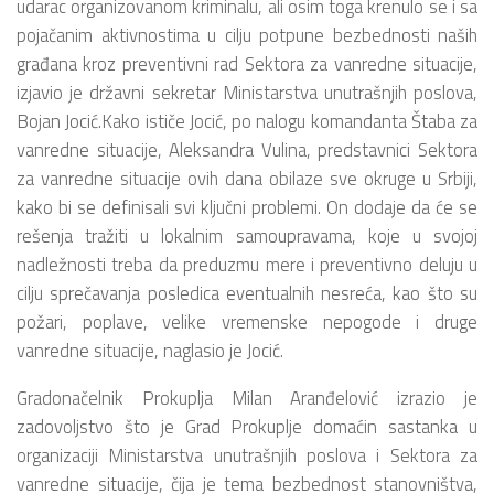
udarac organizovanom kriminalu, ali osim toga krenulo se i sa
pojačanim aktivnostima u cilju potpune bezbednosti naših
građana kroz preventivni rad Sektora za vanredne situacije,
izjavio je državni sekretar Ministarstva unutrašnjih poslova,
Bojan Jocić.Kako ističe Jocić, po nalogu komandanta Štaba za
vanredne situacije, Aleksandra Vulina, predstavnici Sektora
za vanredne situacije ovih dana obilaze sve okruge u Srbiji,
kako bi se definisali svi ključni problemi. On dodaje da će se
rešenja tražiti u lokalnim samoupravama, koje u svojoj
nadležnosti treba da preduzmu mere i preventivno deluju u
cilju sprečavanja posledica eventualnih nesreća, kao što su
požari, poplave, velike vremenske nepogode i druge
vanredne situacije, naglasio je Jocić.
Gradonačelnik Prokuplja Milan Aranđelović izrazio je
zadovoljstvo što je Grad Prokuplje domaćin sastanka u
organizaciji Ministarstva unutrašnjih poslova i Sektora za
vanredne situacije, čija je tema bezbednost stanovništva,