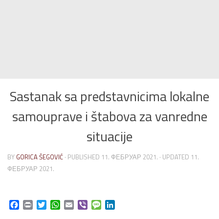
Sastanak sa predstavnicima lokalne
samouprave i štabova za vanredne
situacije
BY
GORICA ŠEGOVIĆ
· PUBLISHED
11. ФЕБРУАР 2021.
· UPDATED
11.
ФЕБРУАР 2021.
Facebook
Print
Twitter
WhatsApp
Email
Viber
Message
LinkedIn