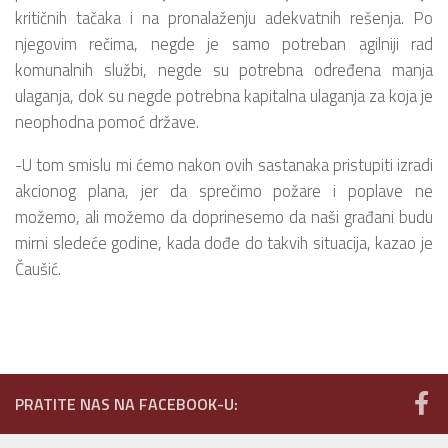
kritičnih tačaka i na pronalaženju adekvatnih rešenja. Po
njegovim rečima, negde je samo potreban agilniji rad
komunalnih službi, negde su potrebna određena manja
ulaganja, dok su negde potrebna kapitalna ulaganja za koja je
neophodna pomoć države.
-U tom smislu mi ćemo nakon ovih sastanaka pristupiti izradi
akcionog plana, jer da sprečimo požare i poplave ne
možemo, ali možemo da doprinesemo da naši građani budu
mirni sledeće godine, kada dođe do takvih situacija, kazao je
Čaušić.
PRATITE NAS NA FACEBOOK-U: