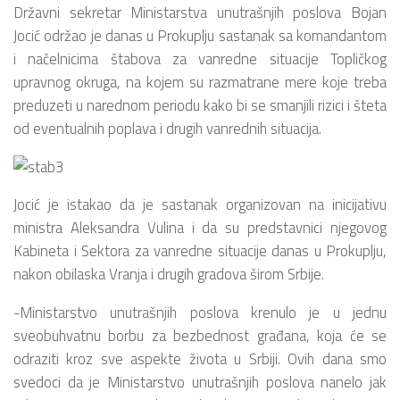
Državni sekretar Ministarstva unutrašnjih poslova Bojan
Jocić održao je danas u Prokuplju sastanak sa komandantom
i načelnicima štabova za vanredne situacije Topličkog
upravnog okruga, na kojem su razmatrane mere koje treba
preduzeti u narednom periodu kako bi se smanjili rizici i šteta
od eventualnih poplava i drugih vanrednih situacija.
Jocić je istakao da je sastanak organizovan na inicijativu
ministra Aleksandra Vulina i da su predstavnici njegovog
Kabineta i Sektora za vanredne situacije danas u Prokuplju,
nakon obilaska Vranja i drugih gradova širom Srbije.
-Ministarstvo unutrašnjih poslova krenulo je u jednu
sveobuhvatnu borbu za bezbednost građana, koja će se
odraziti kroz sve aspekte života u Srbiji. Ovih dana smo
svedoci da je Ministarstvo unutrašnjih poslova nanelo jak