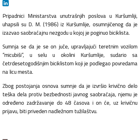
Message
LinkedIn
Pripadnici Ministarstva unutrašnjih poslova u Kuršumliji,
uhapsili su D. M. (1986) iz Kuršumlije, osumnjičenog da je
izazvao saobraćajnu nezgodu u kojoj je poginuo biciklista.
Sumnja se da je se on juče, upravljajući teretnim vozilom
“micubiši”, u selu u okolini Kuršumlije, sudario sa
četrdesetogodišnjim biciklistom koji je podlegao povredama
na licu mesta.
Zbog postojanja osnova sumnje da je izvršio krivično delo
teška dela protiv bezbednosti javnog saobraćaja, njemu je
određeno zadržavanje do 48 časova i on će, uz krivičnu
prijavu, biti priveden nadležnom tužilaštvu.