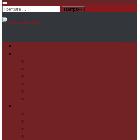
Претрага
за:
Početak
Vesti
Društvo
Kultura
Obrazovanje
Politika
Sport
Turizam
Toplički okrug
Blace
Kuršumlija
Prokuplje
Žitorađa