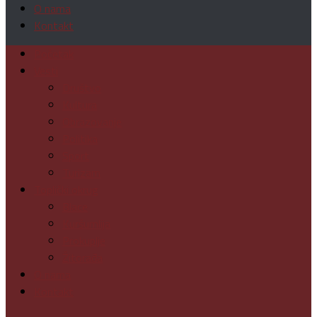
O nama
Kontakt
Početak
Vesti
Društvo
Kultura
Obrazovanje
Politika
Sport
Turizam
Toplički okrug
Blace
Kuršumlija
Prokuplje
Žitorađa
O nama
Kontakt