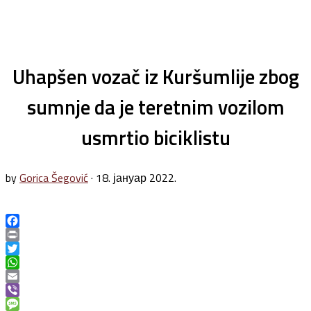
Uhapšen vozač iz Kuršumlije zbog
sumnje da je teretnim vozilom
usmrtio biciklistu
by
Gorica Šegović
·
18. јануар 2022.
Facebook
Print
Twitter
WhatsApp
Email
Viber