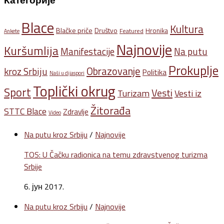
Категорије
Blace
Kultura
Blačke priče
Društvo
Hronika
Featured
Ankete
Najnovije
Kuršumlija
Na putu
Manifestacije
Prokuplje
Obrazovanje
kroz Srbiju
Politika
Naši u dijaspori
Toplički okrug
Sport
Vesti
Turizam
Vesti iz
Žitorađa
STTC Blace
Zdravlje
Video
Na putu kroz Srbiju
/
Najnovije
TOS: U Čačku radionica na temu zdravstvenog turizma
Srbije
6. јун 2017.
Na putu kroz Srbiju
/
Najnovije