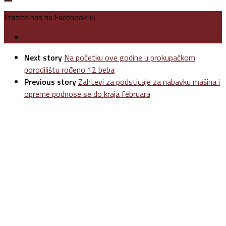
Pratite nas na Facebook-u:
Next story
Na početku ove godine u prokupačkom
porodilištu rođeno 12 beba
Previous story
Zahtevi za podsticaje za nabavku mašina i
opreme podnose se do kraja februara