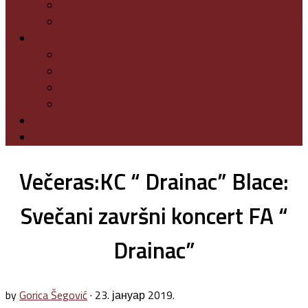
Sport
Turizam
Toplički okrug
Blace
Kuršumlija
Prokuplje
Žitorađa
O nama
Kontakt
Večeras:KC “ Drainac” Blace:
Svečani završni koncert FA “
Drainac”
by
Gorica Šegović
·
23. јануар 2019.