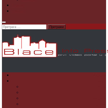
O nama
Kontakt
Претрага
за:
Početak
Vesti
Društvo
Kultura
Obrazovanje
Politika