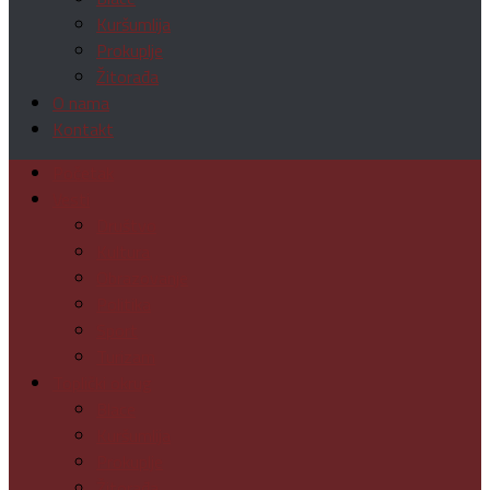
Kuršumlija
Prokuplje
Žitorađa
O nama
Kontakt
Početak
Vesti
Društvo
Kultura
Obrazovanje
Politika
Sport
Turizam
Toplički okrug
Blace
Kuršumlija
Prokuplje
Žitorađa