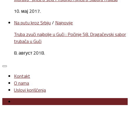
10. мај 2017.
Na putu kroz Srbiju
/
Najnovije
Truba zvuči najbolje u Guči : Počinje 58. Dragačevski sabor
trubača u Guči
8. август 2018.
Kontakt
O nama
Uslovi korišćenja