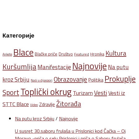
Категорије
Blace
Kultura
Blačke priče
Društvo
Hronika
Featured
Ankete
Najnovije
Kuršumlija
Na putu
Manifestacije
Prokuplje
Obrazovanje
kroz Srbiju
Politika
Naši u dijaspori
Toplički okrug
Sport
Vesti
Turizam
Vesti iz
Žitorađa
STTC Blace
Zdravlje
Video
Na putu kroz Srbiju
/
Najnovije
U susret 30.saboru frulaša u Prislonici kod Čačka – Oj
Moravo -priča o selu Prislonici i priča o Saboru frulaša