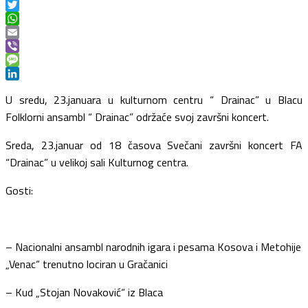
Print
Twitter
WhatsApp
Email
Viber
Message
LinkedIn
U sredu, 23.januara u kulturnom centru “ Drainac” u Blacu
Folklorni ansambl “ Drainac” održaće svoj završni koncert.
Sreda, 23.januar od 18 časova Svečani završni koncert FA
“Drainac” u velikoj sali Kulturnog centra.
Gosti:
– Nacionalni ansambl narodnih igara i pesama Kosova i Metohije
„Venac“ trenutno lociran u Gračanici
– Kud „Stojan Novaković“ iz Blaca