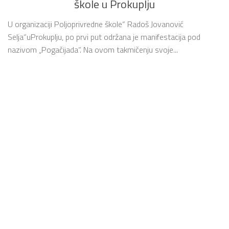
škole u Prokuplju
U organizaciji Poljoprivredne škole“ Radoš Jovanović
Selja“uProkuplju, po prvi put održana je manifestacija pod
nazivom „Pogačijada“. Na ovom takmičenju svoje...