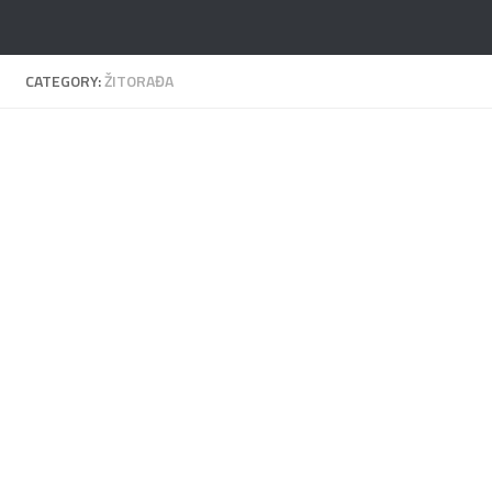
Skip to content
CATEGORY:
ŽITORAĐA