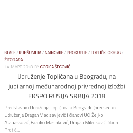
BLACE
/
KURŠUMLIJA
/
NAJNOVIJE
/
PROKUPLJE
/
TOPLIČKI OKRUG
/
ŽITORAĐA
14. МАРТ 2018.
BY
GORICA ŠEGOVIĆ
Udruženje Topličana u Beogradu, na
jubilarnoj međunarodnoj privrednoj izložbi
EKSPO RUSIJA SRBIJA 2018
Predstavnici Udruženja Topličana u Beogradu (predsednik
Udruženja Dragan Vladisavljević i članovi UO Željko
Atanasković, Branko Maslaković, Dragan Milenković, Nada
Protić,...