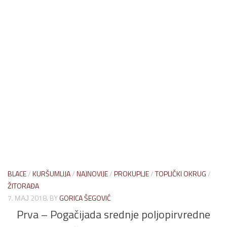
BLACE
/
KURŠUMLIJA
/
NAJNOVIJE
/
PROKUPLJE
/
TOPLIČKI OKRUG
/
ŽITORAĐA
7. МАЈ 2018.
BY
GORICA ŠEGOVIĆ
Prva – Pogačijada srednje poljopirvredne