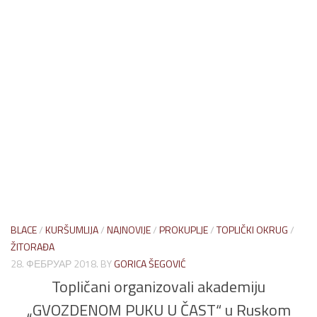
BLACE
/
KURŠUMLIJA
/
NAJNOVIJE
/
PROKUPLJE
/
TOPLIČKI OKRUG
/
ŽITORAĐA
28. ФЕБРУАР 2018.
BY
GORICA ŠEGOVIĆ
Topličani organizovali akademiju
„GVOZDENOM PUKU U ČAST“ u Ruskom