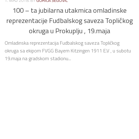
1. МАЈ 2018.
BY
GORICA ŠEGOVIĆ
100 – ta jubilarna utakmica omladinske
reprezentacije Fudbalskog saveza Topličkog
okruga u Prokuplju , 19.maja
Omladinska reprezentacija Fudbalskog saveza Topličkog
okruga sa ekipom FVGG Bayern Kitzingen 1911 E.V , u subotu
19.maja na gradskom stadionu...