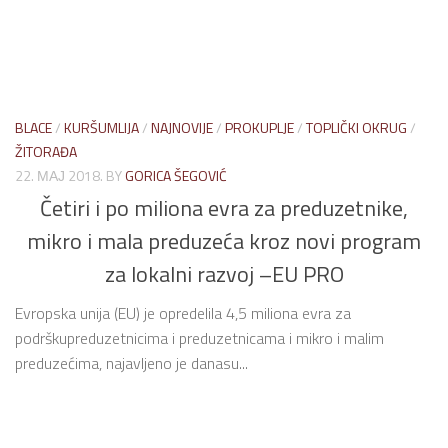
BLACE
/
KURŠUMLIJA
/
NAJNOVIJE
/
PROKUPLJE
/
TOPLIČKI OKRUG
/
ŽITORAĐA
22. МАЈ 2018.
BY
GORICA ŠEGOVIĆ
Četiri i po miliona evra za preduzetnike,
mikro i mala preduzeća kroz novi program
za lokalni razvoj –EU PRO
Evropska unija (EU) je opredelila 4,5 miliona evra za
podrškupreduzetnicima i preduzetnicama i mikro i malim
preduzećima, najavljeno je danasu...