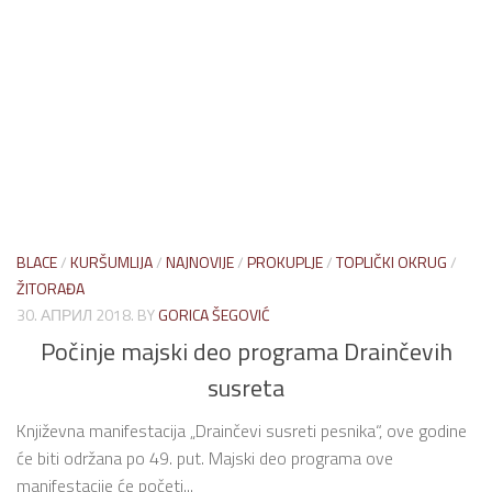
BLACE
/
KURŠUMLIJA
/
NAJNOVIJE
/
PROKUPLJE
/
TOPLIČKI OKRUG
/
ŽITORAĐA
30. АПРИЛ 2018.
BY
GORICA ŠEGOVIĆ
Počinje majski deo programa Drainčevih
susreta
Književna manifestacija „Drainčevi susreti pesnika“, ove godine
će biti održana po 49. put. Majski deo programa ove
manifestacije će početi...