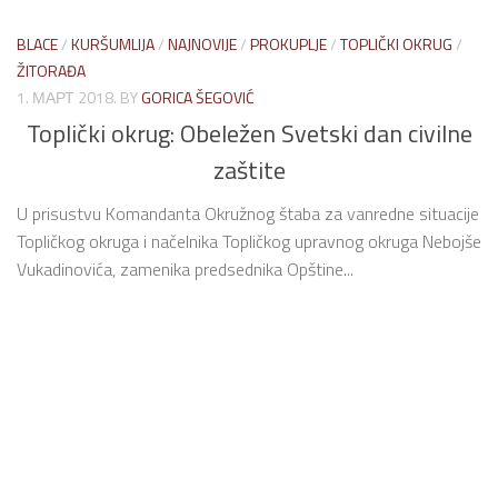
BLACE
/
KURŠUMLIJA
/
NAJNOVIJE
/
PROKUPLJE
/
TOPLIČKI OKRUG
/
ŽITORAĐA
1. МАРТ 2018.
BY
GORICA ŠEGOVIĆ
Toplički okrug: Obeležen Svetski dan civilne
zaštite
U prisustvu Komandanta Okružnog štaba za vanredne situacije
Topličkog okruga i načelnika Topličkog upravnog okruga Nebojše
Vukadinovića, zamenika predsednika Opštine...