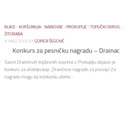
BLACE
/
KURŠUMLIJA
/
NAJNOVIJE
/
PROKUPLJE
/
TOPLIČKI OKRUG
/
ŽITORAĐA
8. МАЈ 2018.
BY
GORICA ŠEGOVIĆ
Konkurs za pesničku nagradu – Drainac
Savet Drainčevih književnih susreta u Prokuplju objavio je
konkurs za dodeljivanje „Drainčeve nagrade za poeziju“.Za
nagradu mogu da konkurišu zbirke...