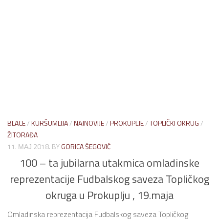
BLACE
/
KURŠUMLIJA
/
NAJNOVIJE
/
PROKUPLJE
/
TOPLIČKI OKRUG
/
ŽITORAĐA
11. МАЈ 2018.
BY
GORICA ŠEGOVIĆ
100 – ta jubilarna utakmica omladinske
reprezentacije Fudbalskog saveza Topličkog
okruga u Prokuplju , 19.maja
Omladinska reprezentacija Fudbalskog saveza Topličkog