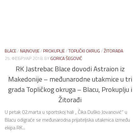
BLACE
/
NAJNOVIJE
/
PROKUPLJE
/
TOPLIČKI OKRUG
/
ŽITORAĐA
25. ФЕБРУАР 2018.
BY
GORICA ŠEGOVIĆ
RK Jastrebac Blace dovodi Astraion iz
Makedonije – međunarodne utakmice u tri
grada Topličkog okruga – Blacu, Prokuplju i
Žitorađi
U petak 02.marta u sportskoj hali „ Čika Duško Jovanović“ u
Blacu odigraće se međunarodna prijateljska utakmica između
ekipa RK...