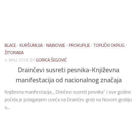
BLACE
/
KURŠUMLIJA
/
NAJNOVIJE
/
PROKUPLJE
/
TOPLIČKI OKRUG
/
ŽITORAĐA
4. МАЈ 2018.
BY
GORICA ŠEGOVIĆ
Drainčevi susreti pesnika-Književna
manifestacija od nacionalnog značaja
Književna manifestacija „ Drinčevi susreti pesnika“ i ove godine
počela je polaganjem cveća na Drainčev grob na Novom groblju
u...