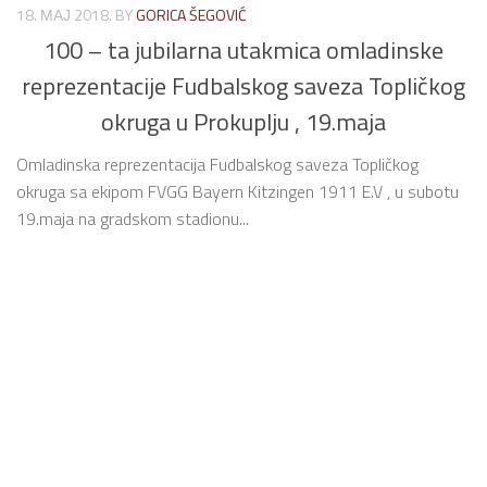
18. МАЈ 2018.
BY
GORICA ŠEGOVIĆ
100 – ta jubilarna utakmica omladinske
reprezentacije Fudbalskog saveza Topličkog
okruga u Prokuplju , 19.maja
Omladinska reprezentacija Fudbalskog saveza Topličkog
okruga sa ekipom FVGG Bayern Kitzingen 1911 E.V , u subotu
19.maja na gradskom stadionu...