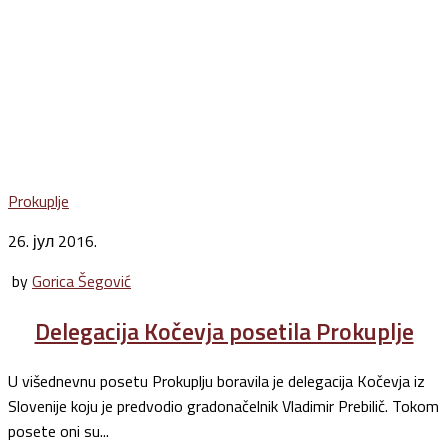
Prokuplje
26. јул 2016.
by
Gorica Šegović
Delegacija Kočevja posetila Prokuplje
U višednevnu posetu Prokuplju boravila je delegacija Kočevja iz
Slovenije koju je predvodio gradonačelnik Vladimir Prebilič. Tokom
posete oni su...