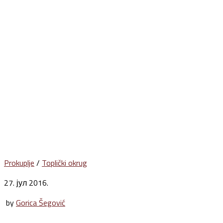
Prokuplje
/
Toplički okrug
27. јул 2016.
by
Gorica Šegović