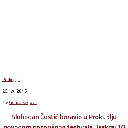
Prokuplje
26. јул 2016.
by
Gorica Šegović
Slobodan Ćustić boravio u Prokuplju
povodom pozorišnog festivala Beskraj 10