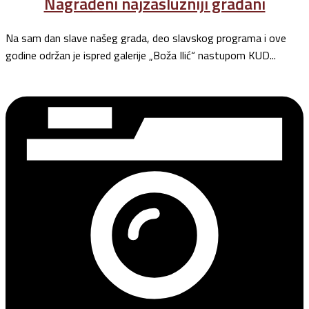
Nagrađeni najzaslužniji građani
Na sam dan slave našeg grada, deo slavskog programa i ove
godine održan je ispred galerije „Boža Ilić“ nastupom KUD...