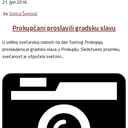
21. јул 2016.
by
Gorica Šegović
Prokupčani proslavili gradsku slavu
U velikoj svečarskoj radosti na dan Svetog Prokopija,
proslavljena je gradska slava u Prokuplju. Sledstveno prazniku,
svečanost je otpočela svetom...