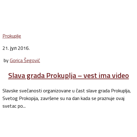
Prokuplje
21. јул 2016.
by
Gorica Šegović
Slava grada Prokuplja – vest ima video
Slavske svečanosti organizovane u čast slave grada Prokuplja,
Svetog Prokopija, završene su na dan kada se praznuje ovaj
svetac po...