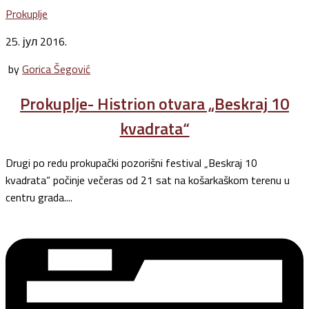
Prokuplje
25. јул 2016.
by
Gorica Šegović
Prokuplje- Histrion otvara „Beskraj 10
kvadrata“
Drugi po redu prokupački pozorišni festival „Beskraj 10
kvadrata“ počinje večeras od 21 sat na košarkaškom terenu u
centru grada....