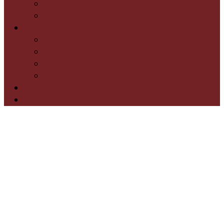
Sport
Turizam
Toplički okrug
Blace
Kuršumlija
Prokuplje
Žitorađa
O nama
Kontakt