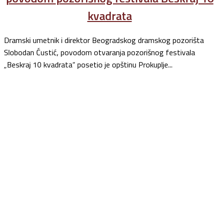
kvadrata
Dramski umetnik i direktor Beogradskog dramskog pozorišta
Slobodan Ćustić, povodom otvaranja pozorišnog festivala
„Beskraj 10 kvadrata“ posetio je opštinu Prokuplje...