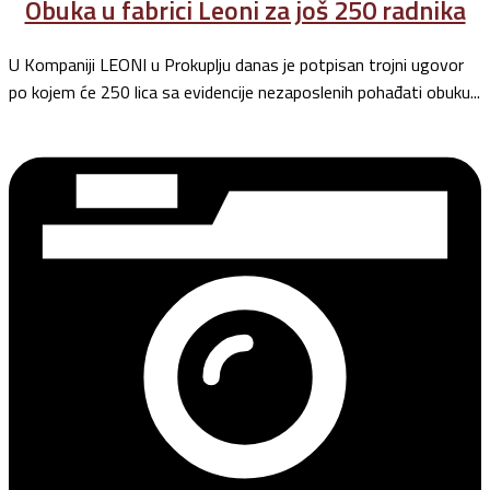
Obuka u fabrici Leoni za još 250 radnika
U Kompaniji LEONI u Prokuplju danas je potpisan trojni ugovor
po kojem će 250 lica sa evidencije nezaposlenih pohađati obuku...