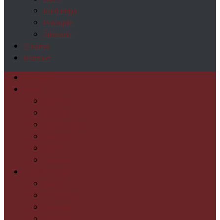
Kuršumlija
Prokuplje
Žitorađa
O nama
Kontakt
Početak
Vesti
Društvo
Kultura
Obrazovanje
Politika
Sport
Turizam
Toplički okrug
Blace
Kuršumlija
Prokuplje
Žitorađa