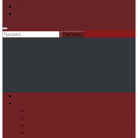
O nama
Kontakt
Претрага
за:
Početak
Vesti
Društvo
Kultura
Obrazovanje
Politika