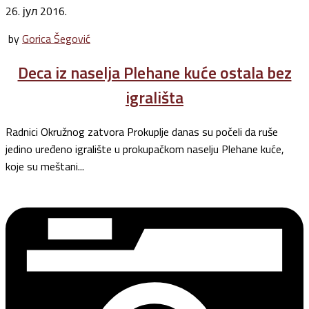
26. јул 2016.
by
Gorica Šegović
Deca iz naselja Plehane kuće ostala bez
igrališta
Radnici Okružnog zatvora Prokuplje danas su počeli da ruše
jedino uređeno igralište u prokupačkom naselju Plehane kuće,
koje su meštani...