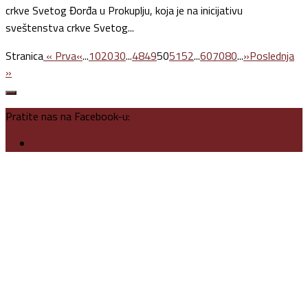
crkve Svetog Đorđa u Prokuplju, koja je na inicijativu
sveštenstva crkve Svetog...
Stranica
« Prva
«
...
10
20
30
...
48
49
50
51
52
...
60
70
80
...
»
Poslednja
»
Pratite nas na Facebook-u: