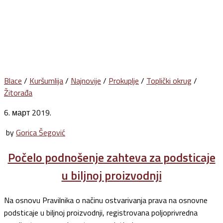
Blace
/
Kuršumlija
/
Najnovije
/
Prokuplje
/
Toplički okrug
/
Žitorađa
6. март 2019.
by
Gorica Šegović
Počelo podnošenje zahteva za podsticaje
u biljnoj proizvodnji
Na osnovu Pravilnika o načinu ostvarivanja prava na osnovne
podsticaje u biljnoj proizvodnji, registrovana poljoprivredna