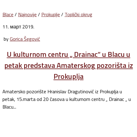
Blace
/
Najnovije
/
Prokuplje
/
Toplički okrug
11. март 2019.
by
Gorica Šegović
U kulturnom centru „ Drainac“ u Blacu u
petak predstava Amaterskog pozorišta iz
Prokuplja
Amatersko pozorište Hranislav Dragutinović iz Prokuplja u
petak, 15.marta od 20 časova u kulturnom centru „ Drainac „ u
Blacu...