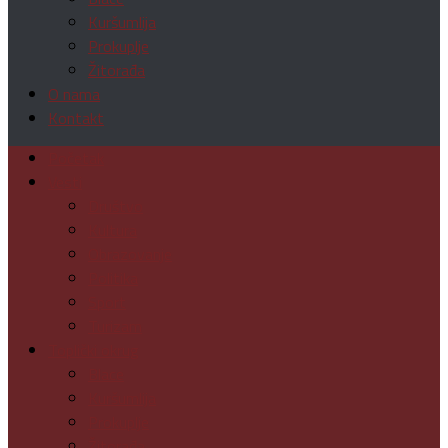
Kuršumlija
Prokuplje
Žitorađa
O nama
Kontakt
Početak
Vesti
Društvo
Kultura
Obrazovanje
Politika
Sport
Turizam
Toplički okrug
Blace
Kuršumlija
Prokuplje
Žitorađa