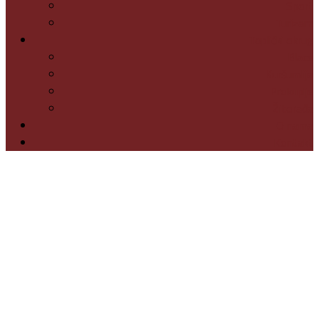
Sport
Turizam
Toplički okrug
Blace
Kuršumlija
Prokuplje
Žitorađa
O nama
Kontakt