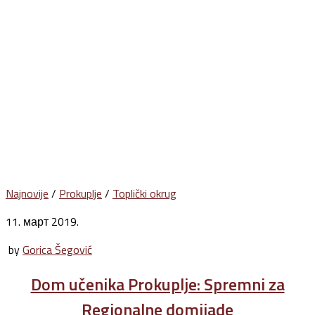
Najnovije
/
Prokuplje
/
Toplički okrug
11. март 2019.
by
Gorica Šegović
Dom učenika Prokuplje: Spremni za
Regionalne domijade