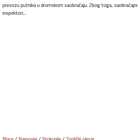
prevozu putnika u drumskom saobraćaju. Zbog toga, saobraćajni
inspektori...
Blace
/
Najnovije
/
Prokuplje
/
Toplički okrug