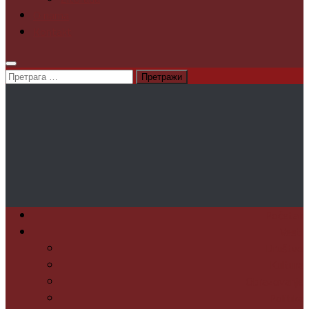
O nama
Kontakt
Претрага
за:
Početak
Vesti
Društvo
Kultura
Obrazovanje
Politika